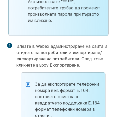
Ако използвате "****",
потребителите трябва да променят
произволната парола при първото
им влизане.
1
Влезте в Webex администриране на сайта и
отидете на
потребители
>
импортиране/
експортиране на потребители.
След това
кликнете върху
Експортиране
.
За да експортирате телефонни
номера във формат E.164,
поставете отметка
в
квадратчето поддръжка E.164
формат телефонни номера в
отчети
.