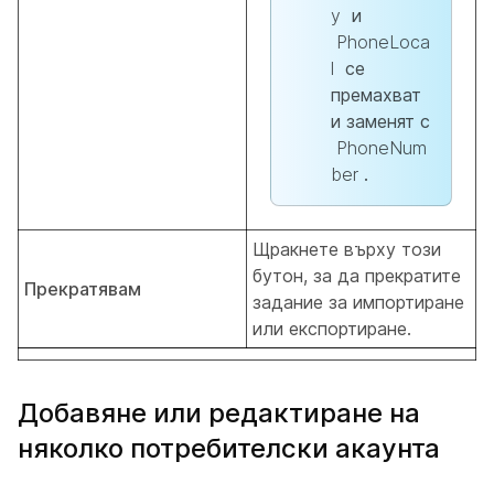
y
и
PhoneLoca
l
се
премахват
и заменят с
PhoneNum
ber
.
Щракнете върху този
бутон, за да прекратите
Прекратявам
задание за импортиране
или експортиране.
Добавяне или редактиране на
няколко потребителски акаунта