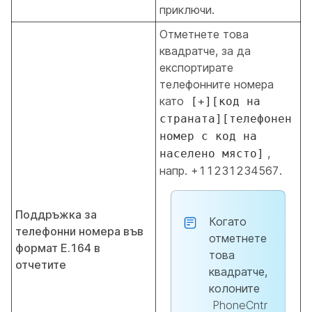
приключи.
Отметнете това
квадратче, за да
експортирате
телефонните номера
като
[+][код на
страната][телефонен
номер с код на
,
населено място]
напр. +11231234567.
Поддръжка за
Когато
телефонни номера във
отметнете
формат E.164 в
това
отчетите
квадратче,
колоните
PhoneCntr