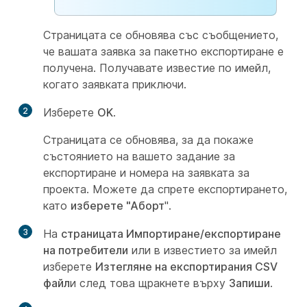
Страницата се обновява със съобщението,
че вашата заявка за пакетно експортиране е
получена. Получавате известие по имейл,
когато заявката приключи.
2
Изберете
OK
.
Страницата се обновява, за да покаже
състоянието на вашето задание за
експортиране и номера на заявката за
проекта. Можете да спрете експортирането,
като
изберете "Аборт
".
3
На
страницата Импортиране/експортиране
на потребители
или в известието за имейл
изберете
Изтегляне на експортирания CSV
файл
и след това щракнете върху
Запиши
.