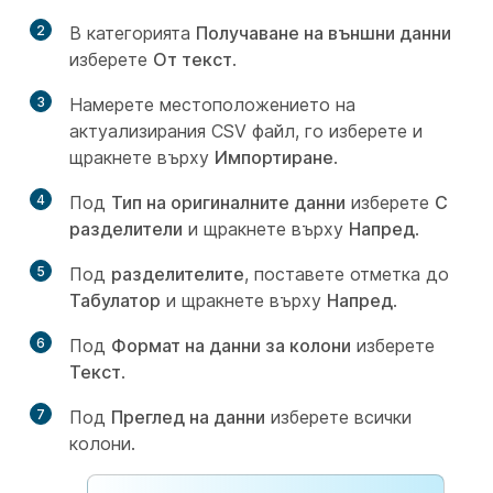
2
В категорията
Получаване на външни данни
изберете
От текст
.
3
Намерете местоположението на
актуализирания CSV файл, го изберете и
щракнете върху
Импортиране
.
4
Под
Тип на оригиналните данни
изберете
С
разделители
и щракнете върху
Напред
.
5
Под
разделителите
, поставете отметка до
Табулатор
и щракнете върху
Напред
.
6
Под
Формат на данни за колони
изберете
Текст
.
7
Под
Преглед на данни
изберете всички
колони.