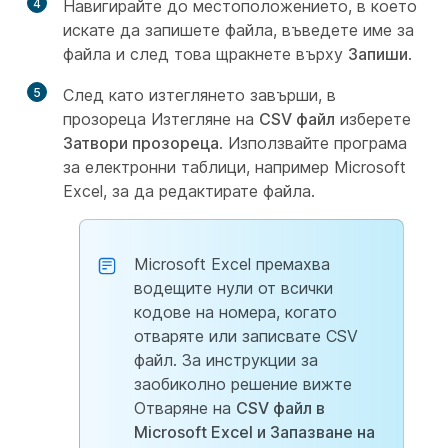
4
Навигирайте до местоположението, в което
искате да запишете файла, въведете име за
файла и след това щракнете върху
Запиши
.
5
След като изтеглянето завърши, в
прозореца Изтегляне на
CSV файл
изберете
Затвори прозореца
. Използвайте програма
за електронни таблици, например Microsoft
Excel, за да редактирате файла.
Microsoft Excel премахва
водещите нули от всички
кодове на номера, когато
отваряте или записвате CSV
файл. За инструкции за
заобиколно решение вижте
Отваряне на
CSV файл в
Microsoft Excel и Запазване на