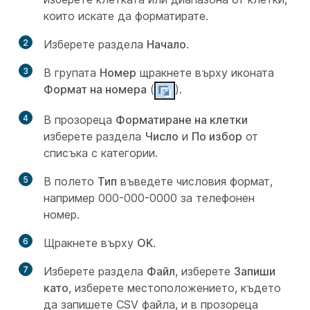
които искате да форматирате.
2
Изберете раздела
Начало
.
3
В групата
Номер
щракнете върху иконата
Формат на номера
(
).
4
В прозореца
Форматиране на клетки
изберете раздела
Число
и
По избор
от
списъка с категории.
5
В полето
Тип
въведете числовия формат,
например 000-000-0000 за телефонен
номер.
6
Щракнете върху
OK
.
7
Изберете раздела
Файл
, изберете
Запиши
като
, изберете местоположението, където
да запишете CSV файла, и в прозореца