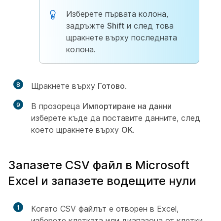
Изберете първата колона,
задръжте
Shift
и след това
щракнете върху последната
колона.
8
Щракнете върху
Готово
.
9
В прозореца
Импортиране на данни
изберете къде да поставите данните, след
което щракнете върху
OK
.
Запазете CSV файл в Microsoft
Excel и запазете водещите нули
1
Когато CSV файлът е отворен в Excel,
изберете клетката или диапазона от клетки,