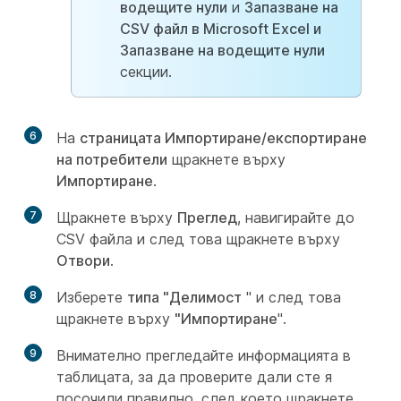
водещите нули
и
Запазване на
CSV файл в Microsoft Excel и
Запазване на водещите нули
секции.
6
На
страницата Импортиране/експортиране
на потребители
щракнете върху
Импортиране
.
7
Щракнете върху
Преглед
, навигирайте до
CSV файла и след това щракнете върху
Отвори
.
8
Изберете
типа "Делимост
" и след това
щракнете върху
"Импортиране
".
9
Внимателно прегледайте информацията в
таблицата, за да проверите дали сте я
посочили правилно, след което щракнете