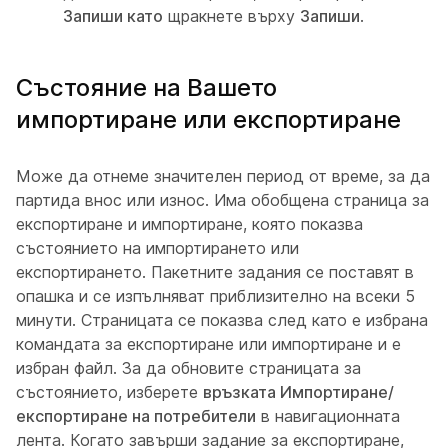
Запиши като
щракнете върху
Запиши
.
Състояние на Вашето
импортиране или експортиране
Може да отнеме значителен период от време, за да
партида внос или износ. Има обобщена страница за
експортиране и импортиране, която показва
състоянието на импортирането или
експортирането. Пакетните задания се поставят в
опашка и се изпълняват приблизително на всеки 5
минути. Страницата се показва след като е избрана
командата за експортиране или импортиране и е
избран файл. За да обновите страницата за
състоянието, изберете
връзката Импортиране/
експортиране на потребители
в навигационната
лента. Когато завърши задание за експортиране,