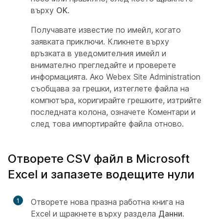
върху
OK
.
Получавате известие по имейл, когато
заявката приключи. Кликнете върху
връзката в уведомителния имейл и
внимателно прегледайте и проверете
информацията. Ако Webex Site Administration
съобщава за грешки, изтеглете файла на
компютъра, коригирайте грешките, изтрийте
последната колона, означете
Коментари и
след това импортирайте файла отново.
Отворете CSV файл в Microsoft
Excel и запазете водещите нули
1
Отворете нова празна работна книга на
Excel и щракнете върху раздела
Данни
.