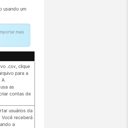
po usando um
mportar mais
vo .csv, clique
arquivo para a
. A
 usa as
criar contas de
rtar usuários da
. Você receberá
uando a