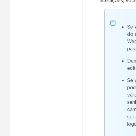
alterações, voc
Se 
do 
Web
par
Dep
edi
Se 
pod
vál
sen
cam
sol
log