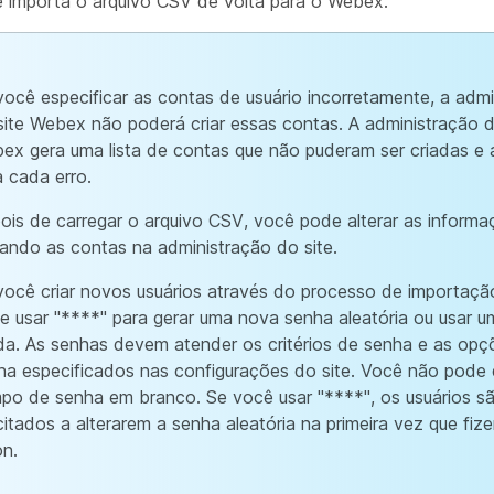
ê importa o arquivo CSV de volta para o Webex.
você especificar as contas de usuário incorretamente, a admi
site Webex não poderá criar essas contas. A administração d
ex gera uma lista de contas que não puderam ser criadas e 
a cada erro.
ois de carregar o arquivo CSV, você pode alterar as inform
tando as contas na administração do site.
você criar novos usuários através do processo de importaçã
e usar "****" para gerar uma nova senha aleatória ou usar 
ida. As senhas devem atender os critérios de senha e as opç
ha especificados nas configurações do site. Você não pode 
po de senha em branco. Se você usar "****", os usuários s
icitados a alterarem a senha aleatória na primeira vez que fiz
on.