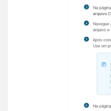
3
Na págin
arquivo 
4
Navegue a
arquivo e
5
Após conc
Use um pr
6
Na págin