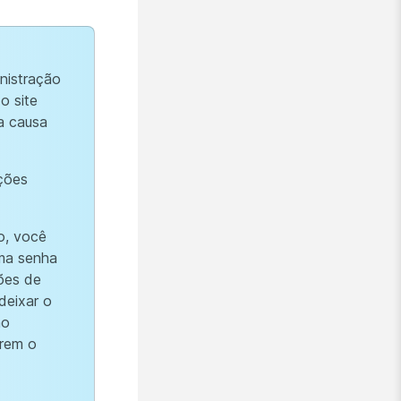
nistração
o site
a causa
ações
o, você
uma senha
ões de
deixar o
ão
erem o