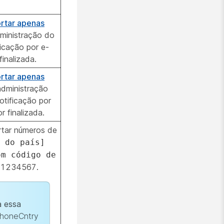
rtar apenas
inistração do
ficação por e-
finalizada.
rtar apenas
dministração
otificação por
r finalizada.
rtar números de
 do país]
om código de
31234567.
 essa
honeCntry