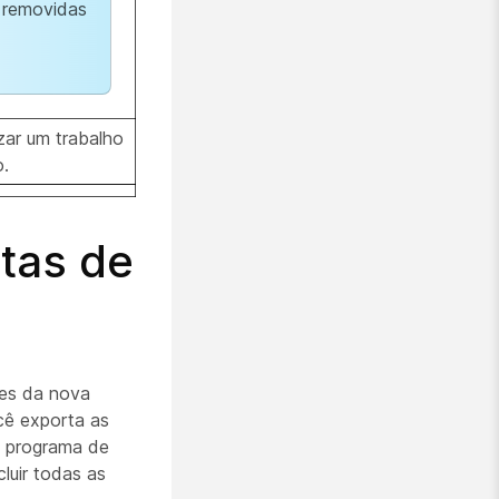
 removidas
izar um trabalho
.
ntas de
ões da nova
cê exporta as
m programa de
luir todas as