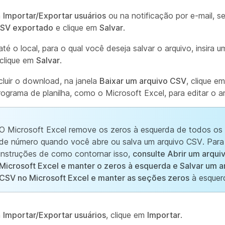
a
Importar/Exportar usuários
ou na notificação por e-mail, s
CSV exportado
e clique em
Salvar
.
té o local, para o qual você deseja salvar o arquivo, insira 
 clique em
Salvar
.
luir o download, na janela
Baixar um arquivo CSV
, clique e
ograma de planilha, como o Microsoft Excel, para editar o ar
O Microsoft Excel remove os zeros à esquerda de todos os
de número quando você abre ou salva um arquivo CSV. Para
instruções de como contornar isso,
consulte Abrir um arqui
Microsoft Excel e manter o zeros
à esquerda e Salvar um a
CSV no Microsoft Excel e manter as seções zeros
à esquer
a
Importar/Exportar usuários
, clique em
Importar
.