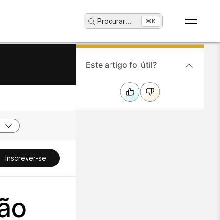
Procurar
...
⌘K
Este artigo foi útil?
Inscrever-se
ão