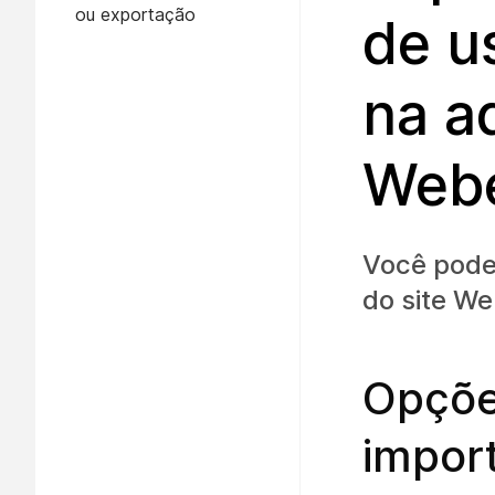
ou exportação
de u
na a
Web
Você pode
do site W
Opçõe
impor