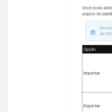
Você pode adici
arquivo de plani
Recome
de 200
Opção
Importar
Exportar