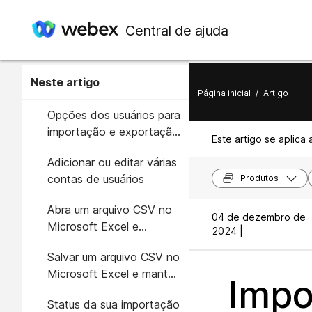
Central de ajuda
Neste artigo
Página inicial
/
Artigo
Opções dos usuários para
importação e exportação
Este artigo se aplica 
de lote
Adicionar ou editar várias
contas de usuários
Produtos
Abra um arquivo CSV no
04 de dezembro de
Microsoft Excel e
2024 |
mantenha os zeros à
Salvar um arquivo CSV no
esquerda
Microsoft Excel e manter
Impo
os zeros à esquerda
Status da sua importação