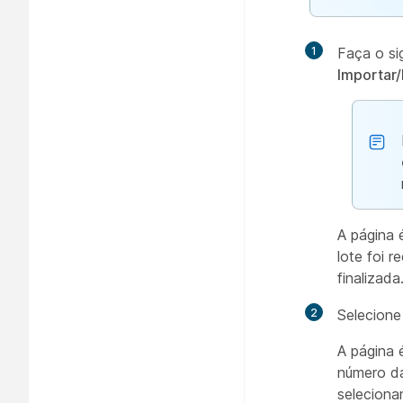
1
Faça o si
Importar/
A página 
lote foi 
finalizada
2
Selecion
A página 
número da
selecion