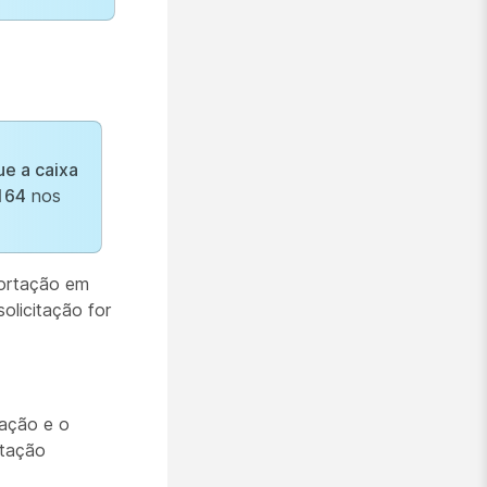
e a caixa
164
nos
portação em
olicitação for
tação e o
rtação