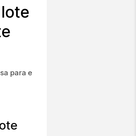
lote
te
sa para e
ote