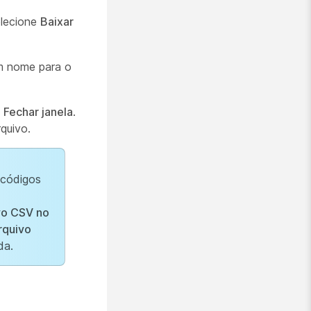
elecione
Baixar
um nome para o
m
Fechar janela
.
quivo.
 códigos
vo CSV no
rquivo
da.