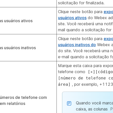
solicitação for finalizada.
Clique neste botão para
expo
usuários ativos
do Webex adm
s usuários ativos
site. Você receberá uma noti
mail quando a solicitação for 
Clique neste botão para
expo
usuários inativos do
Webex a
s usuários inativos
do site. Você receberá uma n
e-mail quando a solicitação fo
Marque esta caixa para expo
telefone como
[+][código
[número de telefone c
, por exemplo, +112
área]
números de telefone com
Quando você marca
em relatórios
caixa, as colunas
P