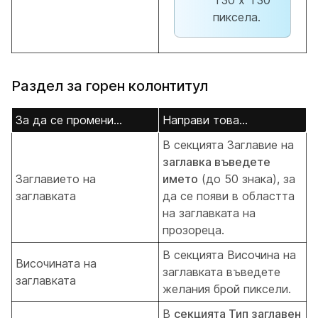
130 x 130
пиксела.
Раздел за горен колонтитул
За да се промени...
Направи това...
В секцията Заглавие на
заглавка въведете
Заглавието на
името
(до 50 знака), за
заглавката
да се появи в областта
на заглавката на
прозореца.
В секцията Височина на
Височината на
заглавката въведете
заглавката
желания брой пиксели.
В
секцията Тип заглавен