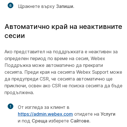
6
Щракнете върху
Запиши
.
Автоматично край на неактивните
сесии
Ако представител на поддръжката е неактивен за
определен период по време на сесия, Webex
Поддръжка може автоматично да прекрати
сесията. Преди края на сесията Webex Support може
да предупреди CSR, че сесията автоматично ще
приключи, освен ако CSR не поиска сесията да бъде
продължена.
1
От изгледа за клиент в
https://admin.webex.com
отидете на
Услуги
и под
Среща
изберете
Сайтове
.