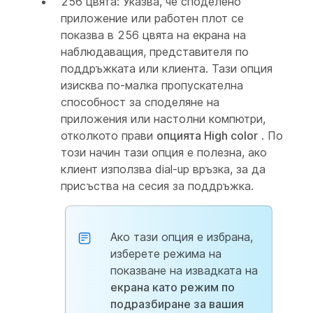
256 цвята: Указва, че споделено
приложение или работен плот се
показва в 256 цвята на екрана на
наблюдаващия, представителя по
поддръжката или клиента. Тази опция
изисква по-малка пропускателна
способност за споделяне на
приложения или настолни компютри,
отколкото прави
опцията High color
. По
този начин тази опция е полезна, ако
клиент използва dial-up връзка, за да
присъства на сесия за поддръжка.
Ако тази опция е избрана,
изберете режима на
показване на извадката на
екрана като режим по
подразбиране за вашия