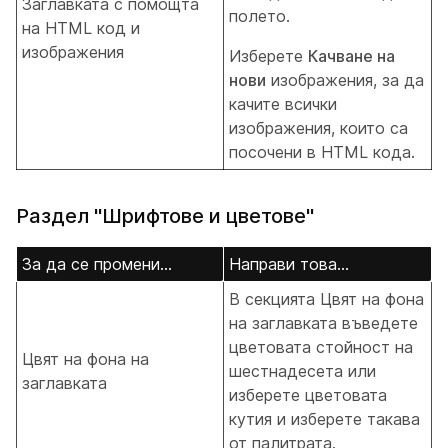
Заглавката с помощта
полето.
на HTML код и
изображения
Изберете
Качване на
нови
изображения, за да
качите всички
изображения, които са
посочени в HTML кода.
Раздел "Шрифтове и цветове"
За да се промени...
Направи това...
В секцията Цвят на фона
на
заглавката въведете
цветовата стойност на
Цвят на фона на
шестнадесета или
заглавката
изберете цветовата
кутия и изберете такава
от палитрата.