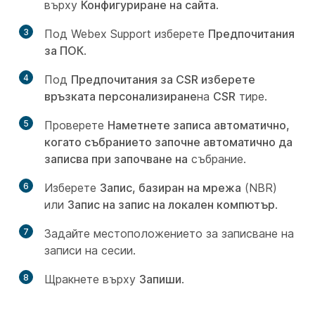
върху
Конфигуриране на сайта
.
3
Под Webex Support изберете
Предпочитания
за ПОК
.
4
Под
Предпочитания за CSR изберете
връзката персонализиране
на
CSR
тире.
5
Проверете
Наметнете записа автоматично,
когато събранието започне автоматично да
записва при започване на
събрание.
6
Изберете
Запис, базиран на мрежа
(NBR)
или
Запис на запис на локален компютър
.
7
Задайте местоположението за записване на
записи на сесии.
8
Щракнете върху
Запиши
.