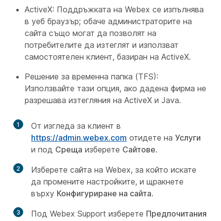
ActiveX: Поддръжката на Webex се изпълнява
в уеб браузър; обаче администраторите на
сайта също могат да позволят на
потребителите да изтеглят и използват
самостоятелен клиент, базиран на ActiveX.
Решение за временна папка (TFS):
Използвайте тази опция, ако дадена фирма не
разрешава изтегляния на ActiveX и Java.
1
От изгледа за клиент в
https://admin.webex.com
отидете на
Услуги
и под
Среща
изберете
Сайтове
.
2
Изберете сайта на Webex, за който искате
да промените настройките, и щракнете
върху
Конфигуриране на сайта
.
3
Под Webex Support изберете
Предпочитания