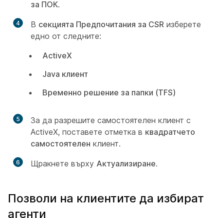
за ПОК
.
4
В
секцията Предпочитания за CSR
изберете
едно от следните:
ActiveX
Java клиент
Временно решение за папки (TFS)
5
За да разрешите самостоятелен клиент с
ActiveX, поставете отметка в
квадратчето
самостоятелен
клиент.
6
Щракнете върху
Актуализиране
.
Позволи на клиентите да избират
агенти