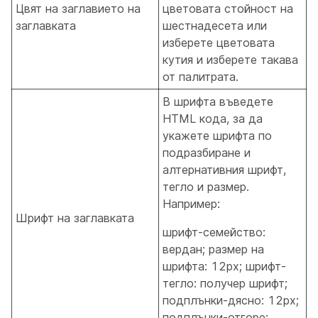
Цвят на заглавието на
цветовата стойност на
заглавката
шестнадесета или
изберете цветовата
кутия и изберете такава
от палитрата.
В
шрифта въведете
HTML кода, за да
укажете шрифта по
подразбиране и
алтернативния шрифт,
тегло и размер.
Например:
Шрифт на заглавката
шрифт-семейство:
вердан; размер на
шрифта: 12px; шрифт-
тегло: получер шрифт;
подплънки-дясно: 12px;
подплънки-отгоре: