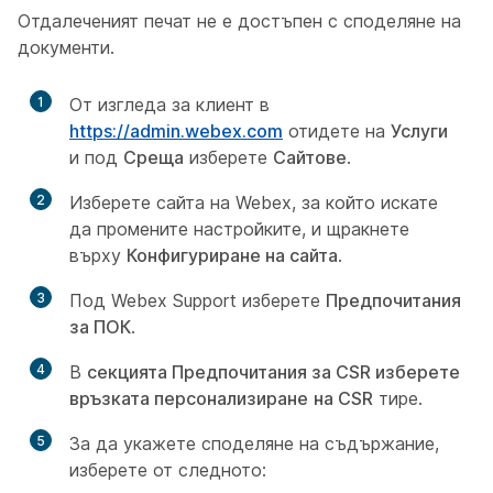
Отдалеченият печат не е достъпен с споделяне на
документи.
1
От изгледа за клиент в
https://admin.webex.com
отидете на
Услуги
и под
Среща
изберете
Сайтове
.
2
Изберете сайта на Webex, за който искате
да промените настройките, и щракнете
върху
Конфигуриране на сайта
.
3
Под Webex Support изберете
Предпочитания
за ПОК
.
4
В
секцията Предпочитания за CSR изберете
връзката персонализиране
на CSR
тире.
5
За да укажете споделяне на съдържание,
изберете от следното: