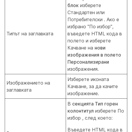
блок
изберете
Стандартен или
Потребителски
. Ако е
избрано "По избор",
Типът на заглавката
въведете HTML кода в
полето и изберете
Качване на
нови
изображения в полето
Персонализирани
изображения.
Изберете
иконата
Изображението на
Качване, за да качите
заглавката
изображение.
В
секцията Тип горен
колонтитул
изберете По
избор , след
което:
Въведете HTML кода в