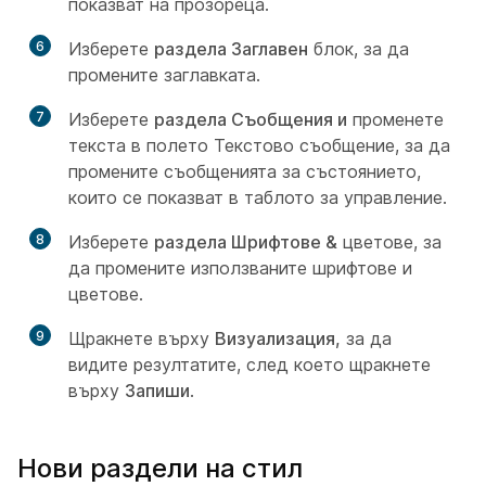
показват на прозореца.
6
Изберете
раздела Заглавен
блок, за да
промените заглавката.
7
Изберете
раздела Съобщения и
променете
текста в полето Текстово съобщение, за да
промените съобщенията за
състоянието,
които се показват в таблото за управление.
8
Изберете
раздела Шрифтове &
цветове, за
да промените използваните шрифтове и
цветове.
9
Щракнете върху
Визуализация,
за да
видите резултатите, след което щракнете
върху
Запиши
.
Нови раздели на стил