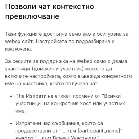
Позволи чат контекстно
превключване
Тази функция е достъпна само ако е осигурена за
webex сайт. Настройката по подразбиране е
изключена.
За сесиите за поддръжка на Webex само с двама
участници (домакин и участник) можете да
включите настройката, която въвежда конкретното
име на участника, който получава чат:
The
Изпрати на
етикет промени от "Всички
участници" на конкретния хост или участник
име.
Изпратени чар съобщения, които са
предшествани от "... към [
participant_name
]"
вместо "... към Всички Участници."