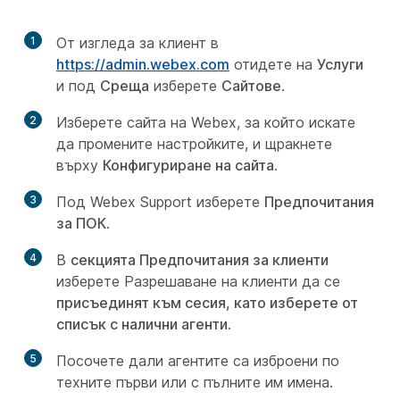
1
От изгледа за клиент в
https://admin.webex.com
отидете на
Услуги
и под
Среща
изберете
Сайтове
.
2
Изберете сайта на Webex, за който искате
да промените настройките, и щракнете
върху
Конфигуриране на сайта
.
3
Под Webex Support изберете
Предпочитания
за ПОК
.
4
В
секцията Предпочитания за клиенти
изберете Разрешаване на клиенти да се
присъединят към сесия, като изберете от
списък с налични агенти
.
5
Посочете дали агентите са изброени по
техните първи или с пълните им имена.