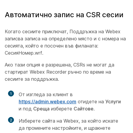
Автоматично запис на CSR сесии
Когато сесиите приключат, Поддръжка на Webex
записва записа на определено място и с номера на
сесията, който е посочен във филаната:
СесияНомер.wrf.
Ако тази опция е разрешена, CSRs не могат да
стартират Webex Recorder ръчно по време на
сесиите за поддръжка.
1
От изгледа за клиент в
https://admin.webex.com
отидете на
Услуги
и под
Среща
изберете
Сайтове
.
2
Изберете сайта на Webex, за който искате
да промените настройките, и щракнете