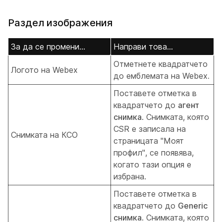
Раздел изображения
За да се промени...
Направи това...
Отметнете квадратчето
Логото на Webex
до емблемата на Webex
.
Поставете отметка в
квадратчето до
агент
снимка
. Снимката, която
CSR е записала на
Снимката на КСО
страницата "Моят
профил", се появява,
когато тази опция е
избрана.
Поставете отметка в
квадратчето до
Generic
снимка
. Снимката, която