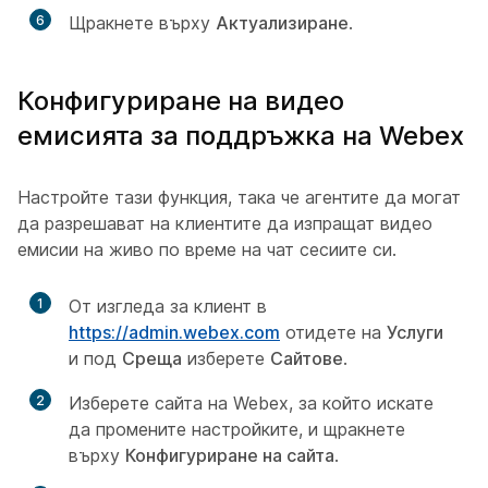
6
Щракнете върху
Актуализиране
.
Конфигуриране на видео
емисията за поддръжка на Webex
Настройте тази функция, така че агентите да могат
да разрешават на клиентите да изпращат видео
емисии на живо по време на чат сесиите си.
1
От изгледа за клиент в
https://admin.webex.com
отидете на
Услуги
и под
Среща
изберете
Сайтове
.
2
Изберете сайта на Webex, за който искате
да промените настройките, и щракнете
върху
Конфигуриране на сайта
.