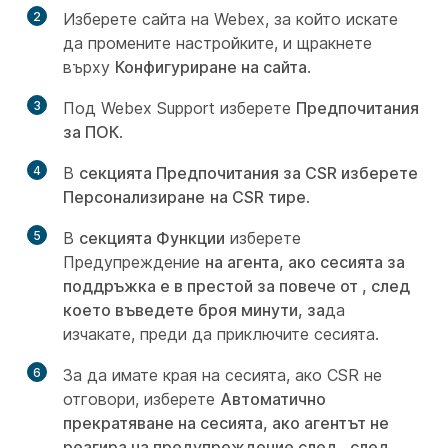
2
Изберете сайта на Webex, за който искате
да промените настройките, и щракнете
върху
Конфигуриране на сайта
.
3
Под Webex Support изберете
Предпочитания
за ПОК
.
4
В
секцията Предпочитания за CSR изберете
Персонализиране
на CSR тире
.
5
В
секцията Функции
изберете
Предупреждение
на агента, ако сесията за
поддръжка е в престой за повече от , след
което въведете броя минути, за
да
изчакате, преди да приключите сесията.
6
За да имате края на сесията, ако CSR не
отговори, изберете
Автоматично
прекратяване на сесията, ако агентът не
реагира на предупреждение след , след