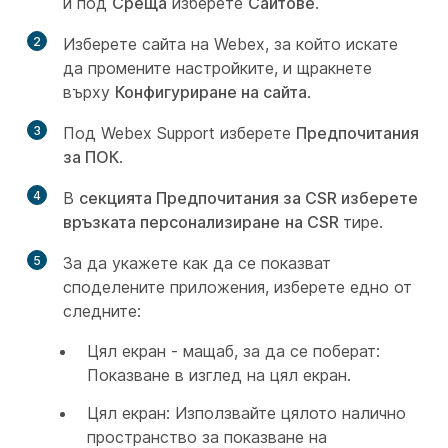
и под
Среща
изберете
Сайтове
.
2
Изберете сайта на Webex, за който искате
да промените настройките, и щракнете
върху
Конфигуриране на сайта
.
3
Под Webex Support изберете
Предпочитания
за ПОК
.
4
В
секцията Предпочитания за CSR изберете
връзката персонализиране
на CSR
тире.
5
За да укажете как да се показват
споделените приложения, изберете едно от
следните:
Цял екран - мащаб, за да се поберат:
Показване в изглед на цял екран.
Цял екран: Използвайте цялото налично
пространство за показване на