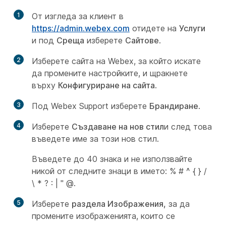
1
От изгледа за клиент в
https://admin.webex.com
отидете на
Услуги
и под
Среща
изберете
Сайтове
.
2
Изберете сайта на Webex, за който искате
да промените настройките, и щракнете
върху
Конфигуриране на сайта
.
3
Под Webex Support изберете
Брандиране
.
4
Изберете
Създаване на нов стил
и след това
въведете име за този нов стил.
Въведете до 40 знака и не използвайте
никой от следните знаци в името: % # ^ { } /
\ * ? : | " @.
5
Изберете
раздела Изображения,
за да
промените изображенията, които се