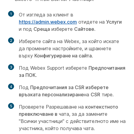
1
От изгледа за клиент в
https://admin.webex.com
отидете на
Услуги
и под
Среща
изберете
Сайтове
.
2
Изберете сайта на Webex, за който искате
да промените настройките, и щракнете
върху
Конфигуриране на сайта
.
3
Под Webex Support изберете
Предпочитания
за ПОК
.
4
Под
Предпочитания за CSR изберете
връзката персонализиране
на
CSR
тире.
5
Проверете Разрешаване на
контекстното
превключване в
чата, за да замените
"Всички участници" с действителното име на
участника, който получава чата.