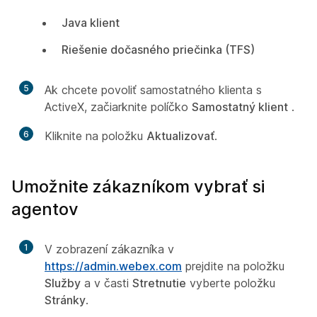
Java klient
Riešenie dočasného priečinka (TFS)
5
Ak chcete povoliť samostatného klienta s
ActiveX, začiarknite políčko
Samostatný klient
.
6
Kliknite na položku
Aktualizovať
.
Umožnite zákazníkom vybrať si
agentov
1
V zobrazení zákazníka v
https://admin.webex.com
prejdite na položku
Služby
a v časti
Stretnutie
vyberte položku
Stránky
.