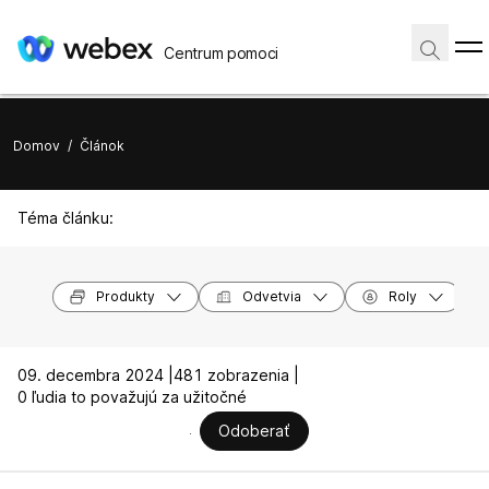
Centrum pomoci
Domov
/
Článok
Téma článku:
Produkty
Odvetvia
Roly
09. decembra 2024 |
481 zobrazenia |
0 ľudia to považujú za užitočné
Odoberať