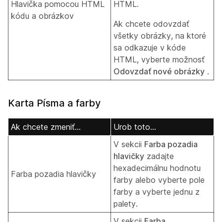
Hlavička pomocou HTML
HTML.
kódu a obrázkov
Ak chcete odovzdať
všetky obrázky, na ktoré
sa odkazuje v kóde
HTML, vyberte možnosť
Odovzdať nové obrázky
.
Karta Písma a farby
Ak chcete zmeniť...
Urob toto...
V sekcii
Farba pozadia
hlavičky
zadajte
hexadecimálnu hodnotu
Farba pozadia hlavičky
farby alebo vyberte pole
farby a vyberte jednu z
palety.
V sekcii
Farba