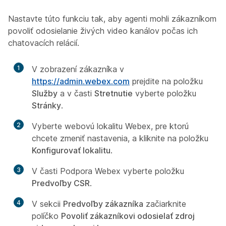
Nastavte túto funkciu tak, aby agenti mohli zákazníkom
povoliť odosielanie živých video kanálov počas ich
chatovacích relácií.
1
V zobrazení zákazníka v
https://admin.webex.com
prejdite na položku
Služby
a v časti
Stretnutie
vyberte položku
Stránky
.
2
Vyberte webovú lokalitu Webex, pre ktorú
chcete zmeniť nastavenia, a kliknite na položku
Konfigurovať lokalitu
.
3
V časti Podpora Webex vyberte položku
Predvoľby CSR
.
4
V sekcii
Predvoľby zákazníka
začiarknite
políčko
Povoliť zákazníkovi odosielať zdroj