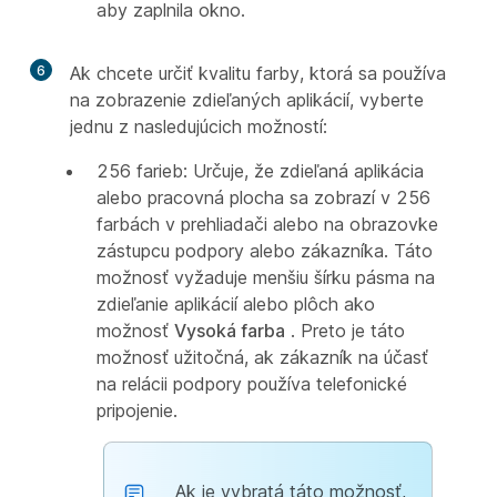
aby zaplnila okno.
6
Ak chcete určiť kvalitu farby, ktorá sa používa
na zobrazenie zdieľaných aplikácií, vyberte
jednu z nasledujúcich možností:
256 farieb: Určuje, že zdieľaná aplikácia
alebo pracovná plocha sa zobrazí v 256
farbách v prehliadači alebo na obrazovke
zástupcu podpory alebo zákazníka. Táto
možnosť vyžaduje menšiu šírku pásma na
zdieľanie aplikácií alebo plôch ako
možnosť
Vysoká farba
. Preto je táto
možnosť užitočná, ak zákazník na účasť
na relácii podpory používa telefonické
pripojenie.
Ak je vybratá táto možnosť,