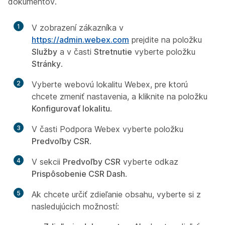
dokumentov.
1
V zobrazení zákazníka v
https://admin.webex.com
prejdite na položku
Služby
a v časti
Stretnutie
vyberte položku
Stránky
.
2
Vyberte webovú lokalitu Webex, pre ktorú
chcete zmeniť nastavenia, a kliknite na položku
Konfigurovať lokalitu
.
3
V časti Podpora Webex vyberte položku
Predvoľby CSR
.
4
V sekcii
Predvoľby CSR
vyberte odkaz
Prispôsobenie CSR Dash
.
5
Ak chcete určiť zdieľanie obsahu, vyberte si z
nasledujúcich možností: