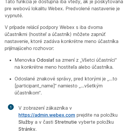
Táto funkcia je dostupná iba vtedy, ak je poskytovaná
pre webovú lokalitu Webex. Predvolené nastavenie je
vypnuté.
V prípade relácií podpory Webex s iba dvoma
účastníkmi (hostiteľ a účastník) môžete zapnúť
nastavenie, ktoré zadáva konkrétne meno účastníka
prijímajúceho rozhovor:
Menovka
Odoslať
sa zmení z „Všetci účastníci“
na konkrétne meno hostiteľa alebo účastníka.
Odoslané znakové správy, pred ktorými je „...to
[
participant_name
]“ namiesto „...všetkým
účastníkom“.
1
V zobrazení zákazníka v
https://admin.webex.com
prejdite na položku
Služby
a v časti
Stretnutie
vyberte položku
Stránky
.