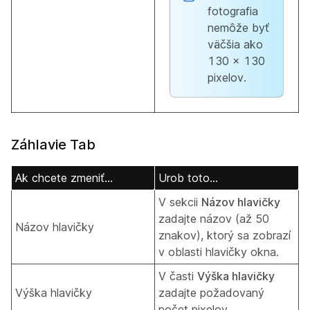
fotografia
nemôže byť
väčšia ako
130 x 130
pixelov.
Záhlavie Tab
Ak chcete zmeniť...
Urob toto...
V sekcii
Názov hlavičky
zadajte názov (až 50
Názov hlavičky
znakov), ktorý sa zobrazí
v oblasti hlavičky okna.
V časti
Výška hlavičky
Výška hlavičky
zadajte požadovaný
počet pixelov.