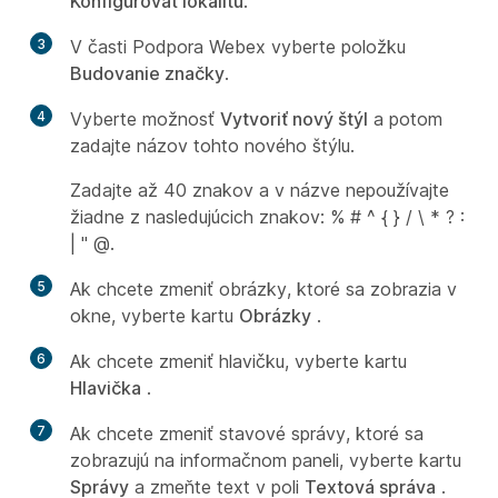
Konfigurovať lokalitu
.
3
V časti Podpora Webex vyberte položku
Budovanie značky
.
4
Vyberte možnosť
Vytvoriť nový štýl
a potom
zadajte názov tohto nového štýlu.
Zadajte až 40 znakov a v názve nepoužívajte
žiadne z nasledujúcich znakov: % # ^ { } / \ * ? :
| " @.
5
Ak chcete zmeniť obrázky, ktoré sa zobrazia v
okne, vyberte kartu
Obrázky
.
6
Ak chcete zmeniť hlavičku, vyberte kartu
Hlavička
.
7
Ak chcete zmeniť stavové správy, ktoré sa
zobrazujú na informačnom paneli, vyberte kartu
Správy
a zmeňte text v poli
Textová správa
.