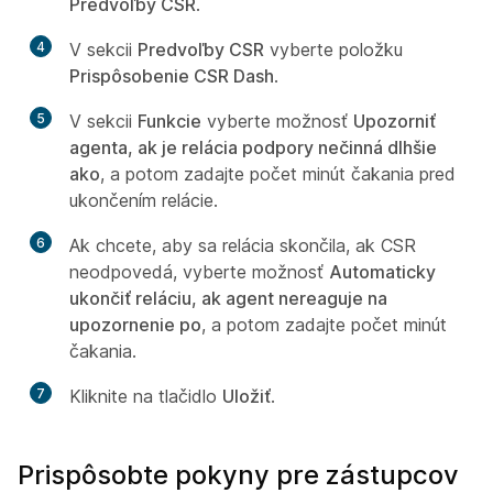
Predvoľby CSR
.
4
V sekcii
Predvoľby CSR
vyberte položku
Prispôsobenie CSR Dash
.
5
V sekcii
Funkcie
vyberte možnosť
Upozorniť
agenta, ak je relácia podpory nečinná dlhšie
ako
, a potom zadajte počet minút čakania pred
ukončením relácie.
6
Ak chcete, aby sa relácia skončila, ak CSR
neodpovedá, vyberte možnosť
Automaticky
ukončiť reláciu, ak agent nereaguje na
upozornenie po
, a potom zadajte počet minút
čakania.
7
Kliknite na tlačidlo
Uložiť
.
Prispôsobte pokyny pre zástupcov