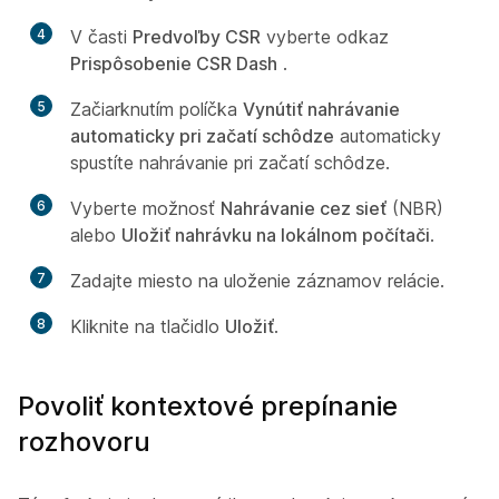
4
V časti
Predvoľby CSR
vyberte odkaz
Prispôsobenie CSR Dash
.
5
Začiarknutím políčka
Vynútiť nahrávanie
automaticky pri začatí schôdze
automaticky
spustíte nahrávanie pri začatí schôdze.
6
Vyberte možnosť
Nahrávanie cez sieť
(NBR)
alebo
Uložiť nahrávku na lokálnom počítači
.
7
Zadajte miesto na uloženie záznamov relácie.
8
Kliknite na tlačidlo
Uložiť
.
Povoliť kontextové prepínanie
rozhovoru