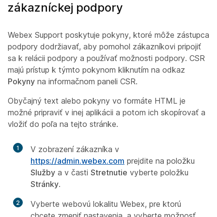
zákazníckej podpory
Webex Support poskytuje pokyny, ktoré môže zástupca
podpory dodržiavať, aby pomohol zákazníkovi pripojiť
sa k relácii podpory a používať možnosti podpory. CSR
majú prístup k týmto pokynom kliknutím na odkaz
Pokyny
na informačnom paneli CSR.
Obyčajný text alebo pokyny vo formáte HTML je
možné pripraviť v inej aplikácii a potom ich skopírovať a
vložiť do poľa na tejto stránke.
1
V zobrazení zákazníka v
https://admin.webex.com
prejdite na položku
Služby
a v časti
Stretnutie
vyberte položku
Stránky
.
2
Vyberte webovú lokalitu Webex, pre ktorú
chcete zmeniť nastavenia, a vyberte možnosť