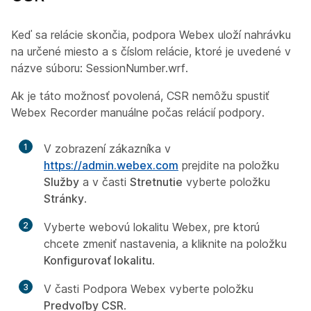
Keď sa relácie skončia, podpora Webex uloží nahrávku
na určené miesto a s číslom relácie, ktoré je uvedené v
názve súboru: SessionNumber.wrf.
Ak je táto možnosť povolená, CSR nemôžu spustiť
Webex Recorder manuálne počas relácií podpory.
1
V zobrazení zákazníka v
https://admin.webex.com
prejdite na položku
Služby
a v časti
Stretnutie
vyberte položku
Stránky
.
2
Vyberte webovú lokalitu Webex, pre ktorú
chcete zmeniť nastavenia, a kliknite na položku
Konfigurovať lokalitu
.
3
V časti Podpora Webex vyberte položku
Predvoľby CSR
.