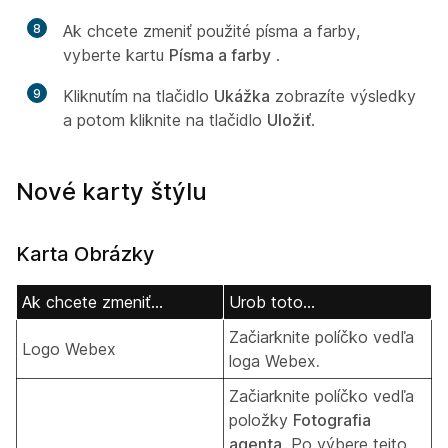
8
Ak chcete zmeniť použité písma a farby,
vyberte kartu
Písma a farby
.
9
Kliknutím na tlačidlo
Ukážka
zobrazíte výsledky
a potom kliknite na tlačidlo
Uložiť
.
Nové karty štýlu
Karta Obrázky
Ak chcete zmeniť...
Urob toto...
Začiarknite políčko vedľa
Logo Webex
loga Webex
.
Začiarknite políčko vedľa
položky
Fotografia
agenta
. Po výbere tejto