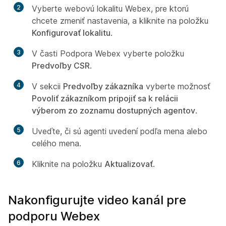
2
Vyberte webovú lokalitu Webex, pre ktorú
chcete zmeniť nastavenia, a kliknite na položku
Konfigurovať lokalitu
.
3
V časti Podpora Webex vyberte položku
Predvoľby CSR
.
4
V sekcii
Predvoľby zákazníka
vyberte možnosť
Povoliť zákazníkom pripojiť sa k relácii
výberom zo zoznamu dostupných agentov
.
5
Uveďte, či sú agenti uvedení podľa mena alebo
celého mena.
6
Kliknite na položku
Aktualizovať
.
Nakonfigurujte video kanál pre
podporu Webex