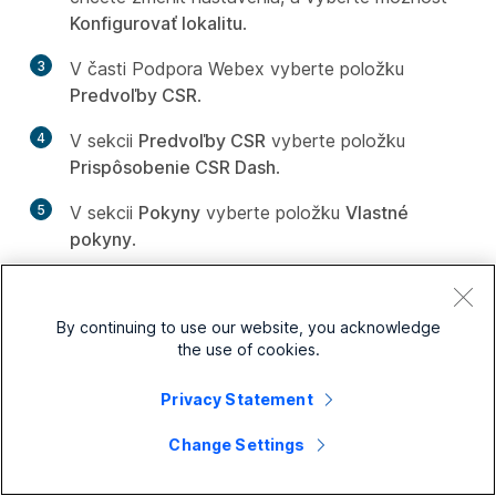
Konfigurovať lokalitu
.
3
V časti Podpora Webex vyberte položku
Predvoľby CSR
.
4
V sekcii
Predvoľby CSR
vyberte položku
Prispôsobenie CSR Dash
.
5
V sekcii
Pokyny
vyberte položku
Vlastné
pokyny
.
6
Vyberte jednu z nasledujúcich možností:
By continuing to use our website, you acknowledge
Obyčajný text
: pokyny nie sú
the use of cookies.
naformátované. Je možné zadať až 2000
znakov.
Privacy Statement
HTML
: pokyny je možné naformátovať
Change Settings
tak, aby pridávali očíslované zoznamy a
odrážky, zarovnávali text, pridávali