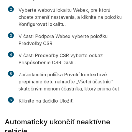
2
Vyberte webovú lokalitu Webex, pre ktorú
chcete zmeniť nastavenia, a kliknite na položku
Konfigurovať lokalitu
.
3
V časti Podpora Webex vyberte položku
Predvoľby CSR
.
4
V časti
Predvoľby CSR
vyberte odkaz
Prispôsobenie CSR Dash
.
5
Začiarknutím políčka
Povoliť kontextové
prepínanie četu
nahraďte „Všetci účastníci“
skutočným menom účastníka, ktorý prijíma čet.
6
Kliknite na tlačidlo
Uložiť
.
Automaticky ukončiť neaktívne
relácie