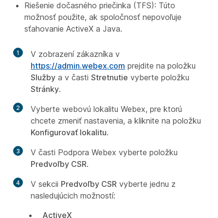
Riešenie dočasného priečinka (TFS): Túto
možnosť použite, ak spoločnosť nepovoľuje
sťahovanie ActiveX a Java.
1
V zobrazení zákazníka v
https://admin.webex.com
prejdite na položku
Služby
a v časti
Stretnutie
vyberte položku
Stránky
.
2
Vyberte webovú lokalitu Webex, pre ktorú
chcete zmeniť nastavenia, a kliknite na položku
Konfigurovať lokalitu
.
3
V časti Podpora Webex vyberte položku
Predvoľby CSR
.
4
V sekcii
Predvoľby CSR
vyberte jednu z
nasledujúcich možností:
ActiveX