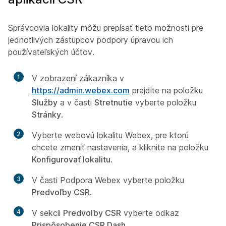
Správcovia lokality môžu prepísať tieto možnosti pre
jednotlivých zástupcov podpory úpravou ich
používateľských účtov.
1
V zobrazení zákazníka v
https://admin.webex.com
prejdite na položku
Služby
a v časti
Stretnutie
vyberte položku
Stránky
.
2
Vyberte webovú lokalitu Webex, pre ktorú
chcete zmeniť nastavenia, a kliknite na položku
Konfigurovať lokalitu
.
3
V časti Podpora Webex vyberte položku
Predvoľby CSR
.
4
V sekcii
Predvoľby CSR
vyberte odkaz
Prispôsobenie CSR Dash
.