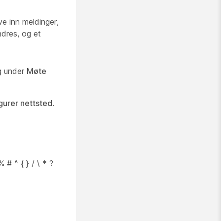
e inn meldinger,
ndres, og et
g under
Møte
gurer nettsted
.
 # ^ { } / \ * ?