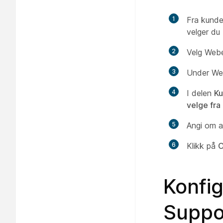
1
Fra kunde
velger du
2
Velg Webex
3
Under We
4
I delen
Ku
velge fra
5
Angi om ag
6
Klikk på
O
Konfi
Suppo