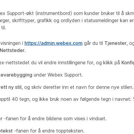
x Support-økt (instrumentbord) som kunder bruker til å skriv
arger, skrifttyper, grafikk og ordlyden i statusmeldinger kan e
il.
visningen i
https://admin.webex.com
går du til
Tjenester
, o
Nettsteder
.
-nettstedet du vil endre innstillingene for, og klikk på
Konfi
evarebygging
under Webex Support.
tt ny stil
, og skriv deretter inn et navn for denne nye stilen.
opptil 40 tegn, og ikke bruk noen av følgende tegn i navnet: %
er
-fanen for å endre bildene som vises i vinduet.
tekst
-fanen for å endre toppteksten.