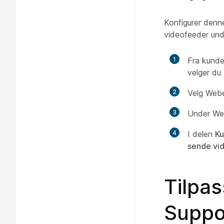
Konfigurer denne
videofeeder und
1
Fra kunde
velger du
2
Velg Webex
3
Under We
4
I delen
Ku
sende vi
Tilpa
Suppo