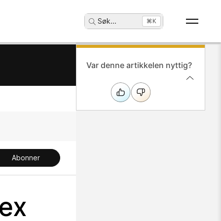
Søk
...
⌘K
Var denne artikkelen nyttig?
Abonner
bex