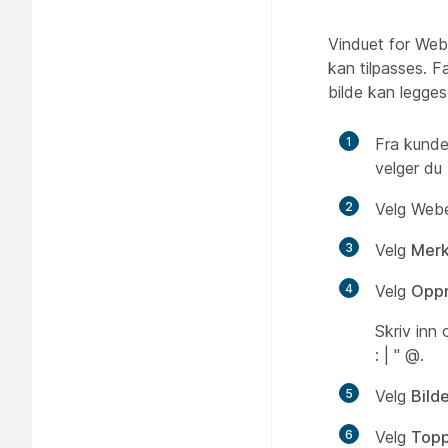
Vinduet for Webe
kan tilpasses. F
bilde kan legges t
1
Fra kunde
velger du
2
Velg Webex
3
Velg
Merk
4
Velg
Oppre
Skriv inn 
: | " @.
5
Velg
Bild
6
Velg
Topp