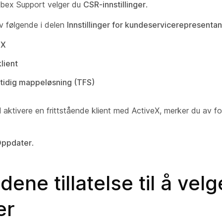
bex Support velger du
CSR-innstillinger
.
av følgende i delen
Innstillinger for kundeservicerepresentan
eX
lient
tidig mappeløsning (TFS)
l aktivere en frittstående klient med ActiveX, merker du av f
ppdater
.
dene tillatelse til å velg
er