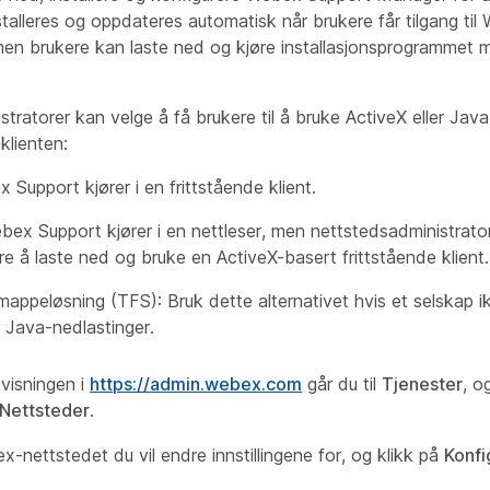
talleres og oppdateres automatisk når brukere får tilgang ti
en brukere kan laste ned og kjøre installasjonsprogrammet m
tratorer kan velge å få brukere til å bruke ActiveX eller Java 
lienten:
 Support kjører i en frittstående klient.
bex Support kjører i en nettleser, men nettstedsadministrato
ere å laste ned og bruke en ActiveX-basert frittstående klient.
mappeløsning (TFS): Bruk dette alternativet hvis et selskap ikk
 Java-nedlastinger.
visningen i
https://admin.webex.com
går du til
Tjenester
, o
Nettsteder
.
-nettstedet du vil endre innstillingene for, og klikk på
Konfi