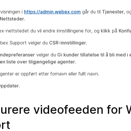
visningen i
https://admin.webex.com
går du til
Tjenester
, o
Nettsteder
.
-nettstedet du vil endre innstillingene for, og klikk på
Konfi
bex Support velger du
CSR-innstillinger
.
ndepreferanser
velger du
Gi kunder tillatelse til å bli med i
 en liste over tilgjengelige agenter
.
enter er oppført etter fornavn eller fullt navn.
ppdater
.
gurere videofeeden for
rt