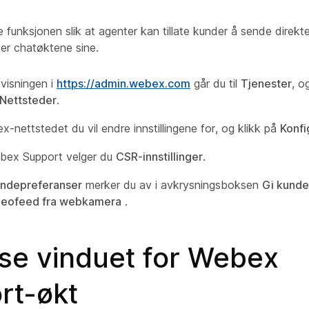
 funksjonen slik at agenter kan tillate kunder å sende direk
er chatøktene sine.
visningen i
https://admin.webex.com
går du til
Tjenester
, o
Nettsteder
.
-nettstedet du vil endre innstillingene for, og klikk på
Konfi
bex Support velger du
CSR-innstillinger
.
ndepreferanser
merker du av i avkrysningsboksen
Gi kunden
deofeed fra webkamera
.
sse vinduet for Webex
rt-økt