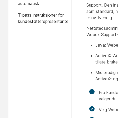
automatisk
Support. Den ins
som standard, m
Tilpass instruksjoner for
er nødvendig.
kundestøtterepresentanter
Nettstedsadminis
Webex Support-k
Java: Webex
ActiveX: We
tillate bruk
Midlertidig 
ActiveX- og
1
Fra kunde
velger du
2
Velg Webex