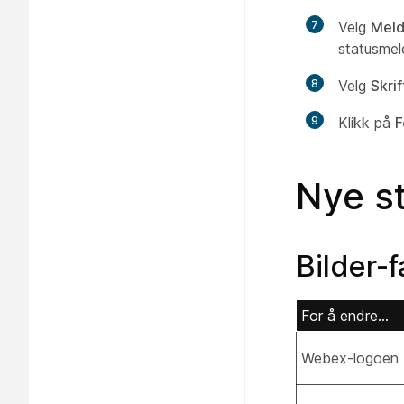
7
Velg
Meld
statusmel
8
Velg
Skri
9
Klikk på
F
Nye st
Bilder-
For å endre...
Webex-logoen