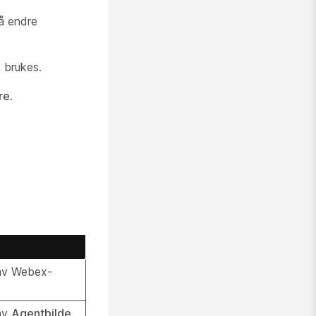
å endre
 brukes.
re
.
 av Webex-
av
Agentbilde
.