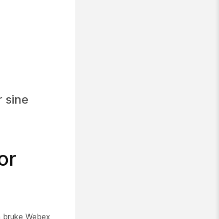
r sine
or
 å bruke Webex