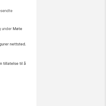
tesendte
g under
Møte
gurer nettsted
.
 tillatelse til å