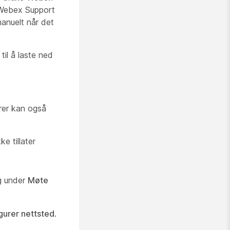
l Webex Support
anuelt når det
til å laste ned
rer kan også
e tillater
g under
Møte
gurer nettsted
.