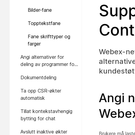
Supp
Bilder-fane
Topptekstfane
Cont
Fane skrifttyper og
farger
Webex-net
Angi alternativer for
alternativ
deling av programmer for
kundestøt
kundeservicerepresentant
Dokumentdeling
Ta opp CSR-økter
Angi n
automatisk
Webex
Tillat kontekstavhengig
bytting for chat
Avslutt inaktive økter
Brukere må last