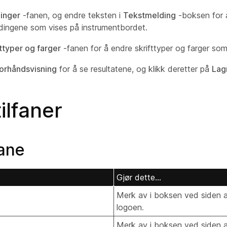
inger
-fanen, og endre teksten i
Tekstmelding
-boksen for 
dingene som vises på instrumentbordet.
fttyper og farger
-fanen for å endre skrifttyper og farger som
orhåndsvisning
for å se resultatene, og klikk deretter på
Lag
ilfaner
fane
Gjør dette...
Merk av i boksen ved siden
logoen
.
Merk av i boksen ved siden 