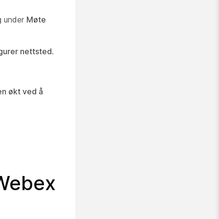
g under
Møte
gurer nettsted
.
 en økt ved å
 Webex