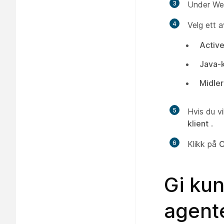
3
Under We
4
Velg ett 
Activ
Java-k
Midler
5
Hvis du vi
klient
.
6
Klikk på
O
Gi kun
agent