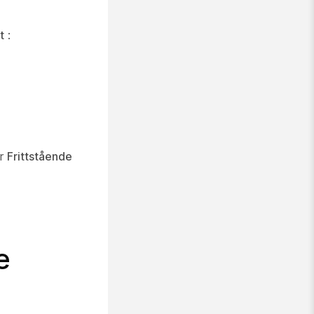
t
:
or
Frittstående
e