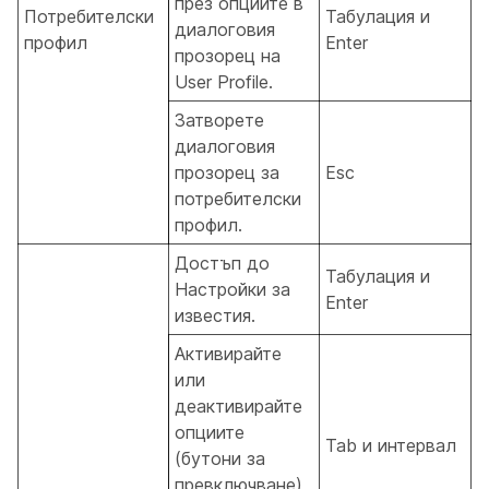
през опциите в
Потребителски
Табулация и
диалоговия
профил
Enter
прозорец на
User Profile.
Затворете
диалоговия
прозорец за
Esc
потребителски
профил.
Достъп до
Табулация и
Настройки за
Enter
известия.
Активирайте
или
деактивирайте
опциите
Tab и интервал
(бутони за
превключване)