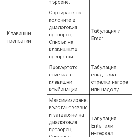
търсене.
Сортиране на
колоните в
диалоговия
Табулация и
Клавишни
прозорец
Enter
препратки
Списък на
клавишните
препратки..
Превъртете
Табулация,
списъка с
след това
клавишни
стрелки нагоре
комбинации.
или надолу
Максимизиране,
възстановяване
и затваряне на
Табулация,
диалоговия
Enter или
прозорец
интервал
Списък с