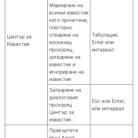
Маркиране на
всички известия
като прочетени,
повторно
отваряне на
Табулация,
Център за
изскачащ
Enter или
Известия
прозорец,
интервал
затваряне на
известие и
игнориране на
известия
Затваряне на
диалоговия
Esc или Enter,
прозорец
или интервал
Център за
известия .
Превъртете
през Agent