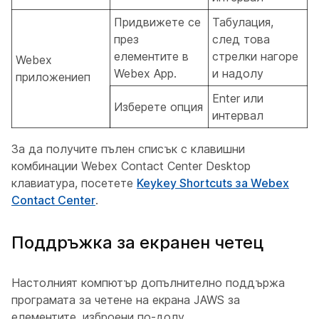
Придвижете се
Табулация,
през
след това
елементите в
стрелки нагоре
Webex
Webex App.
и надолу
приложениеп
Enter или
Изберете опция
интервал
За да получите пълен списък с клавишни
комбинации Webex Contact Center Desktop
клавиатура, посетете
Keykey Shortcuts за Webex
Contact Center
.
Поддръжка за екранен четец
Настолният компютър допълнително поддържа
програмата за четене на екрана JAWS за
елементите, изброени по-долу.