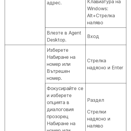
Клавиатура на
адрес.
Windows:
Alt+Стрелка
наляво
Влезте в Agent
Вход
Desktop.
Изберете
Набиране на
Стрелка
номер или
надясно и Enter
Вътрешен
номер.
Фокусирайте се
и изберете
Раздел
опцията в
диалоговия
Стрелки
прозорец
надясно и
Набиране на
наляво
номер или