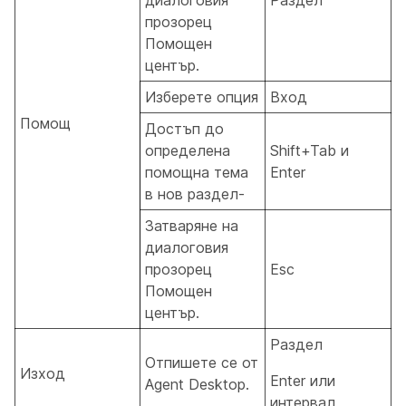
прозорец
Помощен
център.
Изберете опция
Вход
Помощ
Достъп до
определена
Shift+Tab и
помощна тема
Enter
в нов раздел-
Затваряне на
диалоговия
прозорец
Esc
Помощен
център.
Раздел
Отпишете се от
Изход
Enter или
Agent Desktop.
интервал