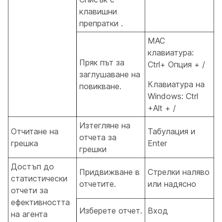
клавишни
препратки .
MAC
клавиатура:
Пряк път за
Ctrl+ Опция + /
заглушаване на
Клавиатура на
повикване.
Windows: Ctrl
+Alt + /
Изтегляне на
Отчитане на
Табулация и
отчета за
грешка
Enter
грешки
Достъп до
Придвижване в
Стрелки наляво
статистически
отчетите.
или надясно
отчети за
ефективността
Изберете отчет.
Вход
на агента