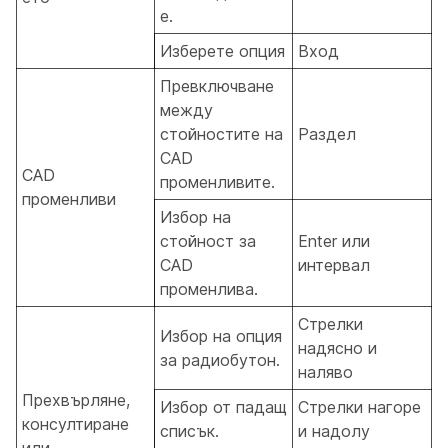
е.
Изберете опция
Вход
Превключване
между
стойностите на
Раздел
CAD
CAD
променливите.
променливи
Избор на
стойност за
Enter или
CAD
интервал
променлива.
Стрелки
Избор на опция
надясно и
за радиобутон.
наляво
Прехвърляне,
Избор от падащ
Стрелки нагоре
консултиране
списък.
и надолу
или