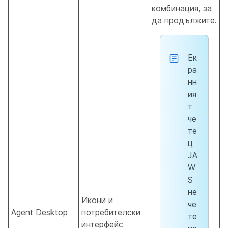
комбинация, за
да продължите.
Ек
ра
нн
ия
т
че
те
ц
JA
W
S
не
Икони и
че
Agent Desktop
потребителски
те
интерфейс