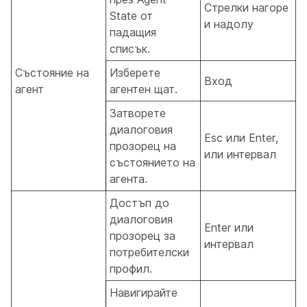
Стрелки нагоре
State от
и надолу
падащия
списък.
Състояние на
Изберете
Вход
агент
агентен щат.
Затворете
диалоговия
Esc или Enter,
прозорец на
или интервал
състоянието на
агента.
Достъп до
диалоговия
Enter или
прозорец за
интервал
потребителски
профил.
Навигирайте