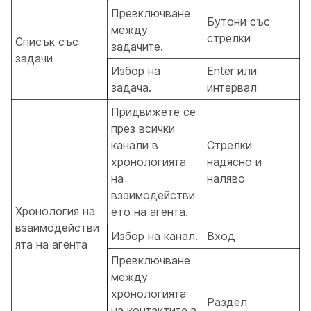
Превключване
Бутони със
между
стрелки
Списък със
задачите.
задачи
Избор на
Enter или
задача.
интервал
Придвижете се
през всички
канали в
Стрелки
хронологията
надясно и
на
наляво
взаимодействи
Хронология на
ето на агента.
взаимодействи
Избор на канал.
Вход
ята на агента
Превключване
между
хронологията
Раздел
на контактите в