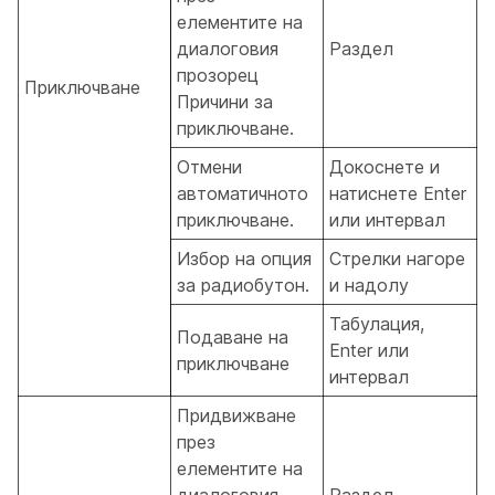
елементите на
диалоговия
Раздел
прозорец
Приключване
Причини за
приключване.
Отмени
Докоснете и
автоматичното
натиснете Enter
приключване.
или интервал
Избор на опция
Стрелки нагоре
за радиобутон.
и надолу
Табулация,
Подаване на
Enter или
приключване
интервал
Придвижване
през
елементите на
диалоговия
Раздел