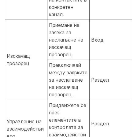
конкретен
канал.
Приемане на
заявка за
наслагване на
Вход
изскачащ
прозорец.
Изскачащ
прозорец
Превключвай
между заявките
за наслагване
Раздел
на изскачащ
прозорец..
Придвижете се
през
елементите в
Управление на
Раздел
контролата за
взаимодействи
взаимодействи
ето