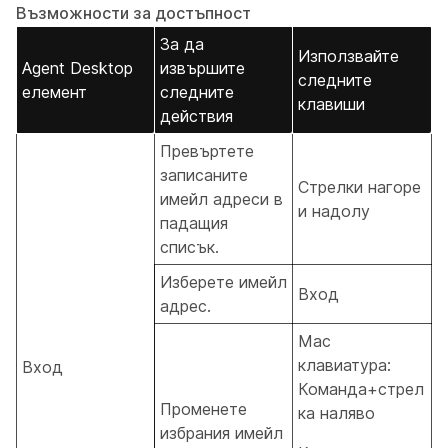
Възможности за достъпност
За да
Използвайте
Agent Desktop
извършите
следните
елемент
следните
клавиши
действия
Превъртете
записаните
Стрелки нагоре
имейл адреси в
и надолу
падащия
списък.
Изберете имейл
Вход
адрес.
Mac
клавиатура:
Вход
Команда+стрел
Променете
ка наляво
избрания имейл