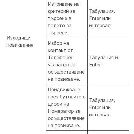
Изтриване на
критерий за
Табулация,
търсене в
Enter или
полето за
интервал
търсене.
Изходящи
Избор на
повиквания
контакт от
Телефонен
Табулация и
указател за
Enter
осъществяване
на повикване.
Придвижване
през бутоните с
Табулация,
цифри на
Enter или
Номератор за
интервал
осъществяване
на повикване.