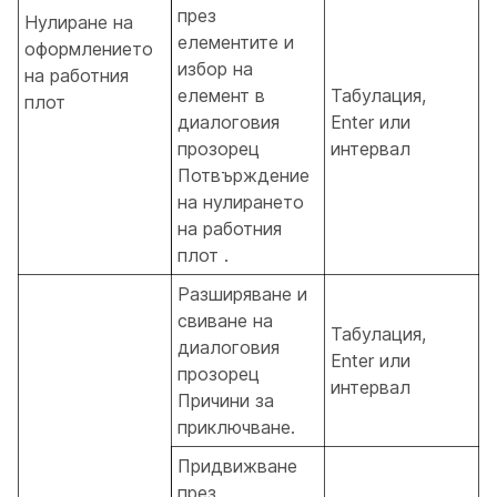
през
Нулиране на
елементите и
оформлението
избор на
на работния
елемент в
Табулация,
плот
диалоговия
Enter или
прозорец
интервал
Потвърждение
на нулирането
на работния
плот .
Разширяване и
свиване на
Табулация,
диалоговия
Enter или
прозорец
интервал
Причини за
приключване.
Придвижване
през