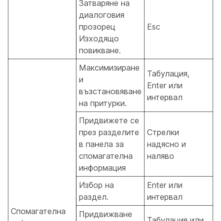
Затваряне на
диалоговия
прозорец
Esc
Изходящо
повикване.
Максимизиране
Табулация,
и
Enter или
възстановяване
интервал
на притурки.
Придвижете се
през разделите
Стрелки
в панела за
надясно и
спомагателна
наляво
информация
Избор на
Enter или
раздел.
интервал
Спомагателна
Придвижване
Табулация или