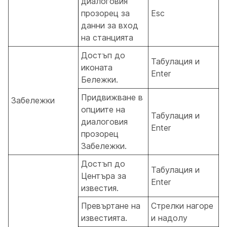
диалоговия
прозорец за
Esc
данни за вход
на станцията
Достъп до
Табулация и
иконата
Enter
Бележки.
Придвижване в
Забележки
опциите на
Табулация и
диалоговия
Enter
прозорец
Забележки.
Достъп до
Табулация и
Центъра за
Enter
известия.
Превъртане на
Стрелки нагоре
известията.
и надолу