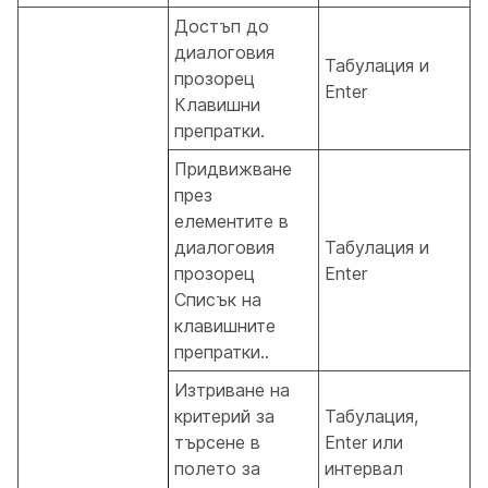
Достъп до
диалоговия
Табулация и
прозорец
Enter
Клавишни
препратки.
Придвижване
през
елементите в
диалоговия
Табулация и
прозорец
Enter
Списък на
клавишните
препратки..
Изтриване на
критерий за
Табулация,
търсене в
Enter или
полето за
интервал