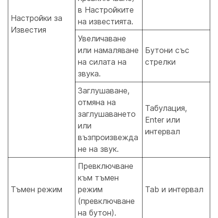
в Настройките
Настройки за
на известията.
Известия
Увеличаване
или намаляване
Бутони със
на силата на
стрелки
звука.
Заглушаване,
отмяна на
Табулация,
заглушаването
Enter или
или
интервал
възпроизвежда
не на звук.
Превключване
към тъмен
Тъмен режим
режим
Tab и интервал
(превключване
на бутон).