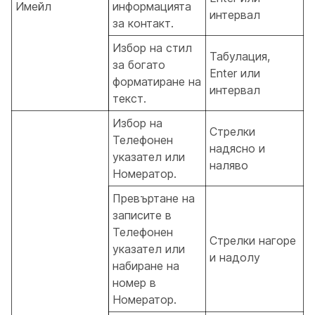
Имейл
информацията
интервал
за контакт.
Избор на стил
Табулация,
за богато
Enter или
форматиране на
интервал
текст.
Избор на
Стрелки
Телефонен
надясно и
указател или
наляво
Номератор.
Превъртане на
записите в
Телефонен
Стрелки нагоре
указател или
и надолу
набиране на
номер в
Номератор.