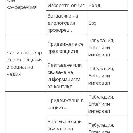
Изберете опция
Вход
конференция
Затваряне на
диалоговия
Esc
прозорец .
Табулация,
Придвижете се
Enter или
през опциите.
Чат и разговор
интервал
със съобщения
Разгъване или
в социална
Табулация,
свиване на
медия
Enter или
информацията
интервал
за контакт.
Табулация,
Придвижване в
Enter или
опциите..
интервал
Разгъване или
Табулация,
свиване на
Enter или