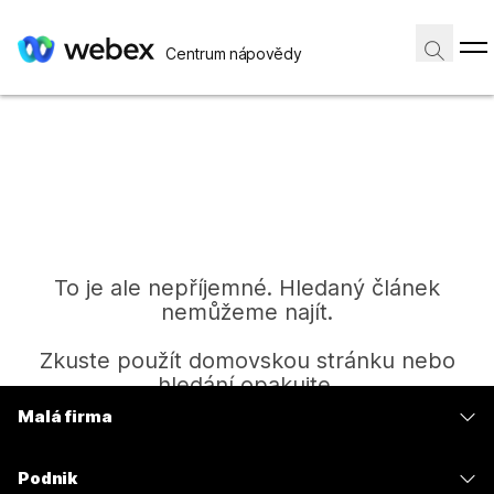
Centrum nápovědy
To je ale nepříjemné. Hledaný článek
nemůžeme najít.
Zkuste použít domovskou stránku nebo
hledání opakujte.
Malá firma
Ceny
Domů
Podnik