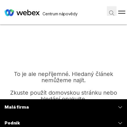
Centrum nápovědy
To je ale nepříjemné. Hledaný článek
nemůžeme najít.
Zkuste použít domovskou stránku nebo
hledání opakujte.
Malá firma
Ceny
Domů
Podnik