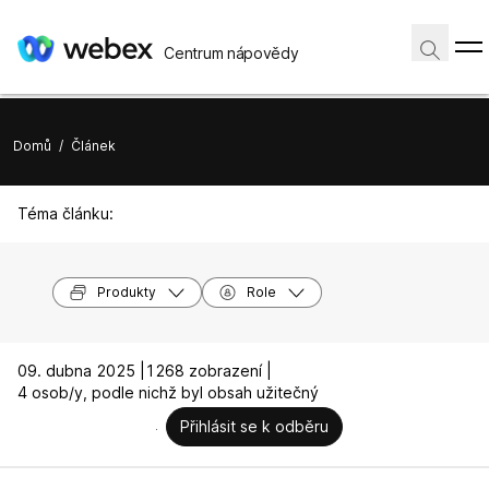
Centrum nápovědy
Domů
/
Článek
Téma článku:
Produkty
Role
09. dubna 2025 |
1268 zobrazení |
4 osob/y, podle nichž byl obsah užitečný
Přihlásit se k odběru