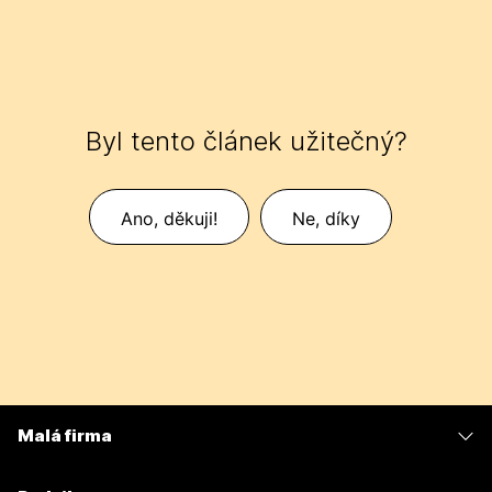
Byl tento článek užitečný?
Ano, děkuji!
Ne, díky
Malá firma
Ceny