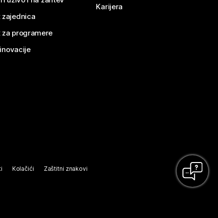
Karijera
 zajednica
 za programere
 inovacije
i
Kolačići
Zaštitni znakovi