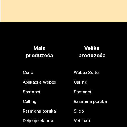
Mala
Velika
preduzeća
preduzeća
Cene
Webex Suite
Aplikacija Webex
Calling
Sastanci
Sastanci
Calling
Razmena poruka
Razmena poruka
Slido
Deljenje ekrana
Vebinari