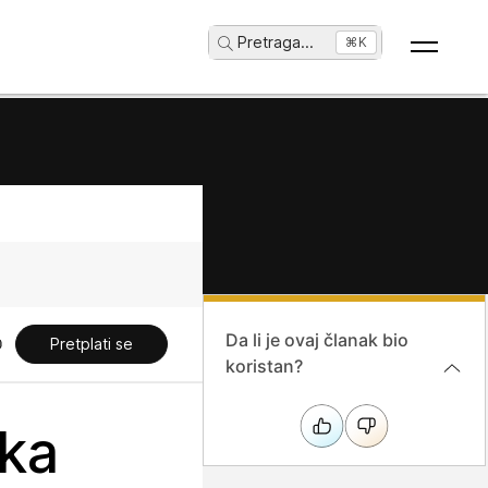
Pretraga
...
⌘K
Da li je ovaj članak bio
Pretplati se
koristan?
ika