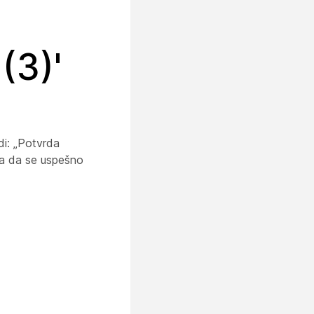
(3)'
di: „Potvrda
ika da se uspešno