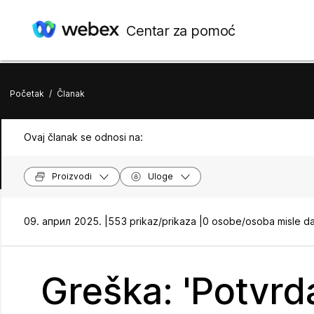
Centar za pomoć
Početak
/
Članak
Ovaj članak se odnosi na:
Proizvodi
Uloge
09. април 2025. |
553 prikaz/prikaza |
0 osobe/osoba misle da
Greška: 'Potvrda