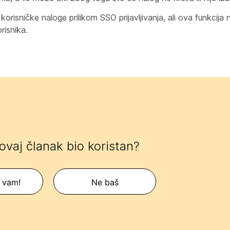
korisničke naloge prilikom SSO prijavljivanja, ali ova funkcija
risnika.
 ovaj članak bio koristan?
 vam!
Ne baš