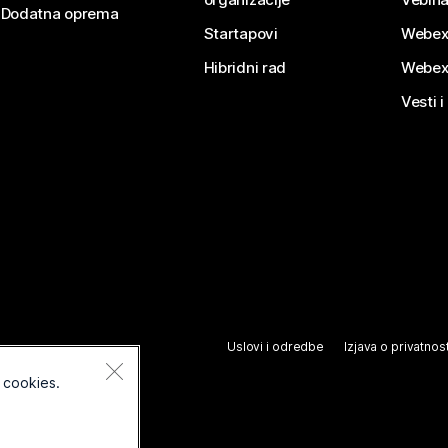
Dodatna oprema
Startapovi
Webex
Hibridni rad
Webex
Vesti i
Uslovi i odredbe
Izjava o privatnost
 cookies.