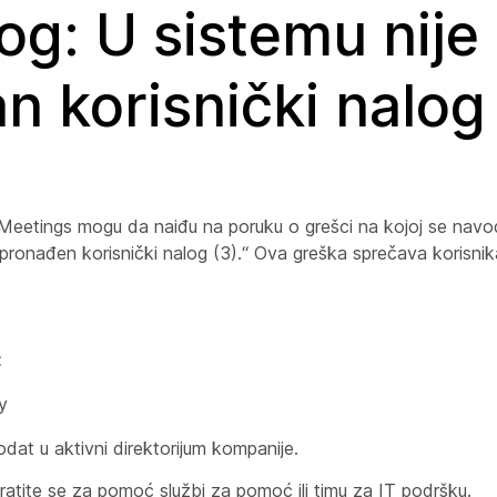
log: U sistemu nije
 korisnički nalog 
x Meetings mogu da naiđu na poruku o grešci na kojoj se navo
ije pronađen korisnički nalog (3).“ Ova greška sprečava korisn
:
y
odat u aktivni direktorijum kompanije.
ratite se za pomoć službi za pomoć ili timu za IT podršku.