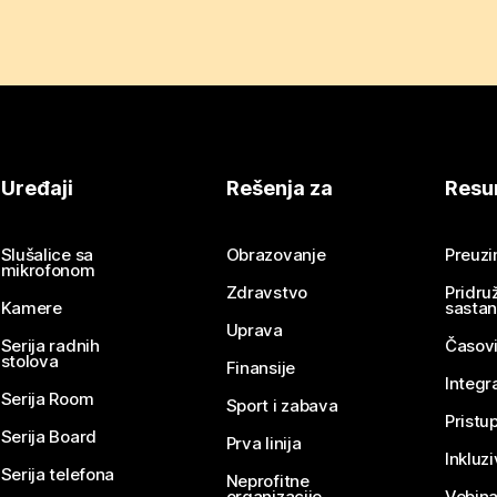
Uređaji
Rešenja za
Resu
Slušalice sa
Obrazovanje
Preuz
mikrofonom
Zdravstvo
Pridru
Kamere
sasta
Uprava
Serija radnih
Časovi
stolova
Finansije
Integr
Serija Room
Sport i zabava
Pristu
Serija Board
Prva linija
Inkluz
Serija telefona
Neprofitne
organizacije
Vebina