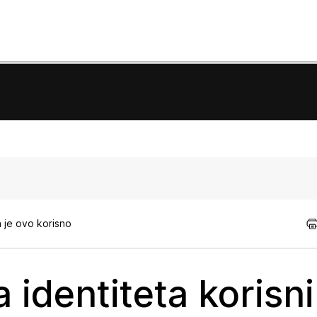
 je ovo korisno
 identiteta korisn