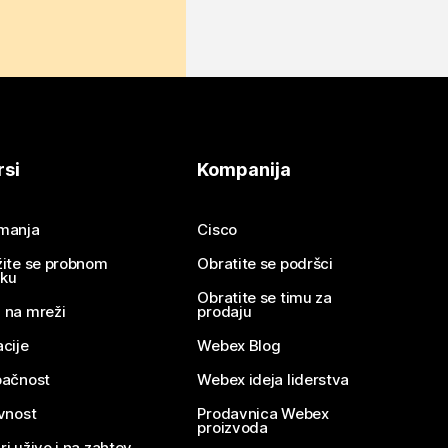
rsi
Kompanija
imanja
Cisco
žite se probnom
Obratite se podršci
nku
Obratite se timu za
 na mreži
prodaju
acije
Webex Blog
pačnost
Webex ideja liderstva
ivnost
Prodavnica Webex
proizvoda
ri uživo i na zahtev