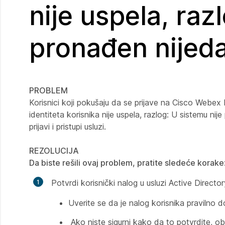
nije uspela, raz
pronađen nijedan
PROBLEM
Korisnici koji pokušaju da se prijave na Cisco Webe
identiteta korisnika nije uspela, razlog: U sistemu n
prijavi i pristupi usluzi.
REZOLUCIJA
Da biste rešili ovaj problem, pratite sledeće korake
Potvrdi korisnički nalog u usluzi Active Director
Uverite se da je nalog korisnika pravilno d
Ako niste sigurni kako da to potvrdite, ob