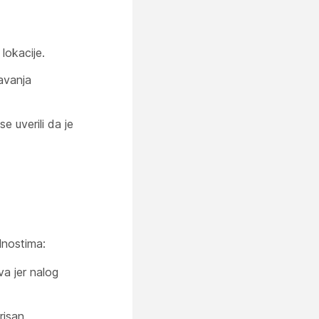
lokacije.
šavanja
e uverili da je
lnostima:
va jer nalog
risan.