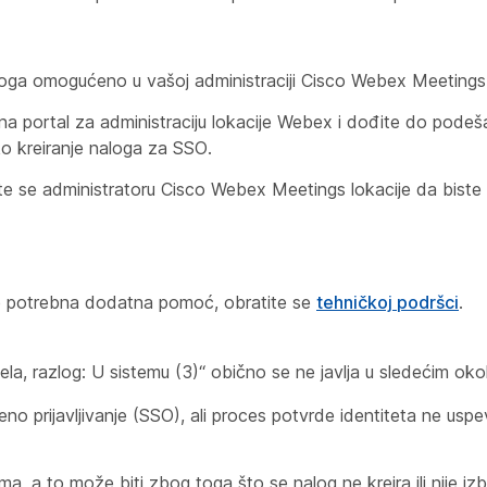
aloga omogućeno u vašoj administraciji Cisco Webex Meetings 
e na portal za administraciju lokacije Webex i dođite do pode
ko kreiranje naloga za SSO.
te se administratoru Cisco Webex Meetings lokacije da biste s
 je potrebna dodatna pomoć, obratite se
tehničkoj podršci
.
ela, razlog: U sistemu (3)“ obično se ne javlja u sledećim oko
eno prijavljivanje (SSO), ali proces potvrde identiteta ne uspe
a, a to može biti zbog toga što se nalog ne kreira ili nije izb