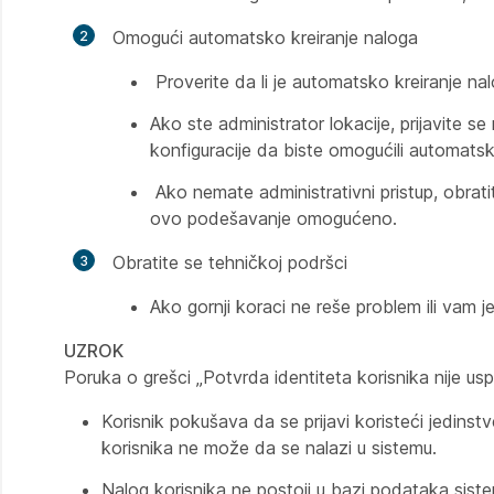
Omogući automatsko kreiranje naloga
Proverite da li je automatsko kreiranje n
Ako ste administrator lokacije, prijavite s
konfiguracije da biste omogućili automats
Ako nemate administrativni pristup, obrati
ovo podešavanje omogućeno.
Obratite se tehničkoj podršci
Ako gornji koraci ne reše problem ili vam
UZROK
Poruka o grešci „Potvrda identiteta korisnika nije usp
Korisnik pokušava da se prijavi koristeći jedinstv
korisnika ne može da se nalazi u sistemu.
Nalog korisnika ne postoji u bazi podataka sistem