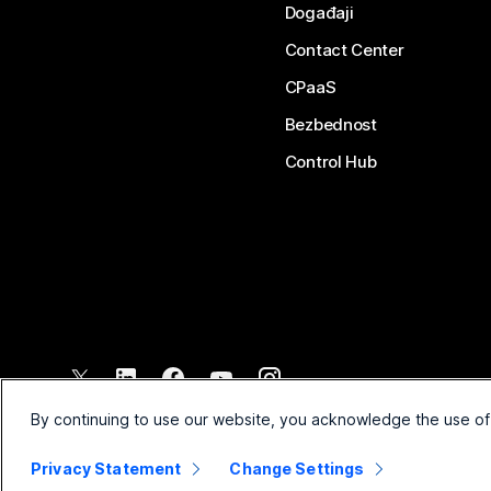
Događaji
Contact Center
CPaaS
Bezbednost
Control Hub
©
2026
Cisco i/ili povezana pravna lica. Sva prava zadržana.
By continuing to use our website, you acknowledge the use of
Privacy Statement
Change Settings