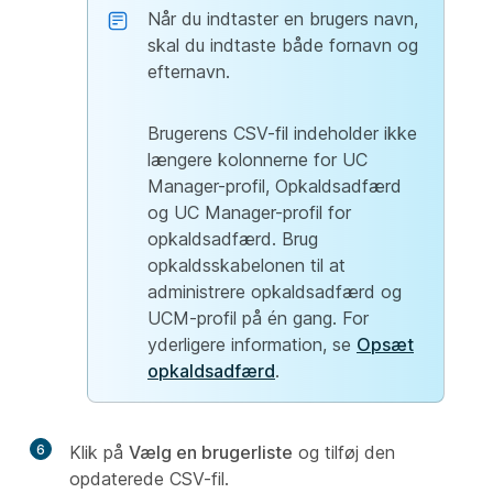
Når du indtaster en brugers navn,
skal du indtaste både fornavn og
efternavn.
Brugerens CSV-fil indeholder ikke
længere kolonnerne for UC
Manager-profil, Opkaldsadfærd
og UC Manager-profil for
opkaldsadfærd. Brug
opkaldsskabelonen til at
administrere opkaldsadfærd og
UCM-profil på én gang. For
yderligere information, se
Opsæt
opkaldsadfærd
.
6
Klik på
Vælg en brugerliste
og tilføj den
opdaterede CSV-fil.