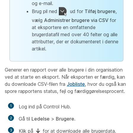
og e-mail.
Brug pil ned
ud for
Tilføj brugere
,
vælg
Administrer brugere via CSV
for
at eksportere en omfattende
brugerdatafil med over 40 felter og alle
attributter, der er dokumenteret i denne
artikel.
Generer en rapport over alle brugere i din organisation
ved at starte en eksport. Når eksporten er færdig, kan
du downloade CSV-filen fra
Jobliste
, hvor du også kan
spore rapportens status, fejl og færdiggørelsesprocent.
1
Log ind på Control Hub.
2
Gå til
Ledelse
>
Brugere
.
3
Klik på
for at downloade alle brugerdata.