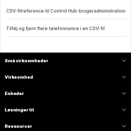
CSV-filreference til Control Hub-brugeradministration
Tilføj og fjern flere telefonnumre i en CSV-fil
Små virksomheder
Priser
Virksomhed
Webex-app
Webex Suite
Enheder
Meetings
Calling
headsets
Calling
Løsninger til
Meetings
Kameraer
Meddelelser
Uddannelse
Meddelelser
Ressourcer
Skrivebordsserier
Skærmdeling