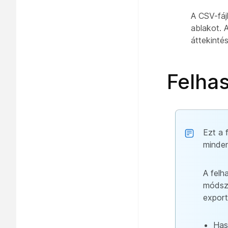
A CSV-fáj
ablakot. 
áttekinté
Felhas
Ezt a 
minden
A felh
módsze
export
Has