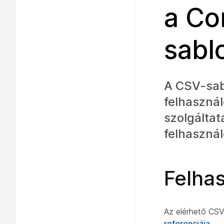
a Co
sabl
A CSV-sab
felhasznál
szolgáltat
felhasznál
Felhas
Az elérhető CSV-
referenciája
.