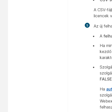
A CSV-fájl
licencek 
5
Az új fel
A
felh
Ha min
kezdő 
karakt
Szolgá
szolgá
FALSE
Ha
au
szolgá
Webex 
felhas