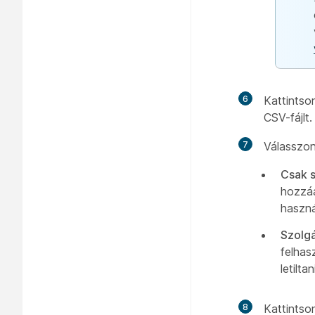
6
Kattints
CSV-fájlt.
7
Válasszon
Csak 
hozzáa
haszná
Szolgá
felhas
letiltan
8
Kattintso