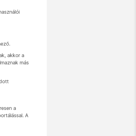
lhasználói
mező.
ak, akkor a
almaznak más
dott
üresen a
ortálással. A