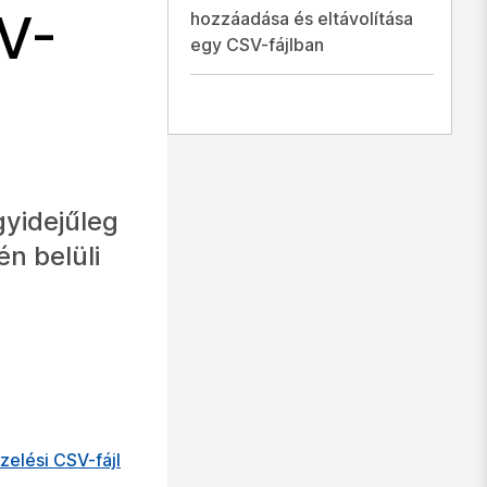
V-
hozzáadása és eltávolítása
egy CSV-fájlban
gyidejűleg
n belüli
zelési CSV-fájl