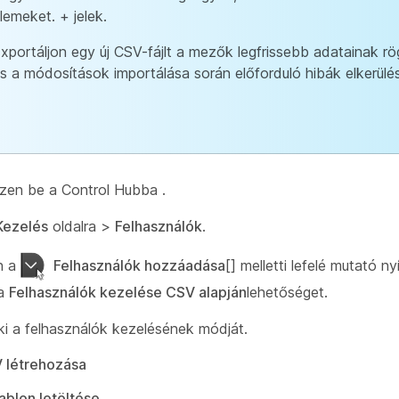
lemeket. + jelek.
xportáljon egy új CSV-fájlt a mezők legfrissebb adatainak r
s a módosítások importálása során előforduló hibák elkerülé
zzen be a Control Hubba
.
Kezelés
oldalra >
Felhasználók
.
n a
Felhasználók hozzáadása
[] melletti lefelé mutató nyí
 a
Felhasználók kezelése CSV alapján
lehetőséget.
ki a felhasználók kezelésének módját.
 létrehozása
blon letöltése