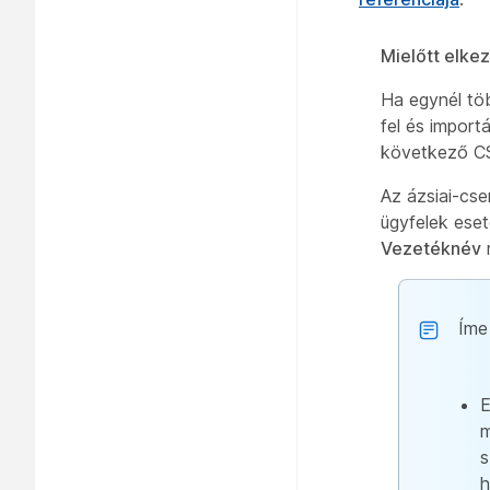
Mielőtt elke
Ha egynél töb
fel és import
következő CS
Az ázsiai-cs
ügyfelek ese
Vezetéknév
Íme
E
m
s
h