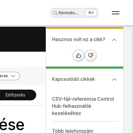
Keresés
...
⌘K
Hasznos volt ez a cikk?
erek
Kapcsolódó cikkek
Előfizetés
CSV-fájl-referencia Control
Hub-felhasználók
kezeléséhez
lése
Több telefonszám