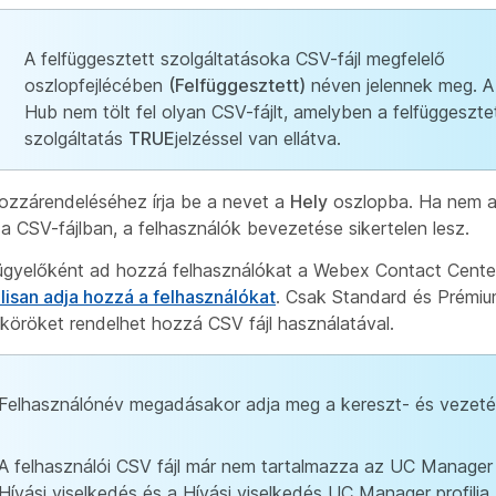
A felfüggesztett szolgáltatások
a CSV-fájl megfelelő
oszlopfejlécében
(Felfüggesztett)
néven jelennek meg. A
Hub nem tölt fel olyan CSV-fájlt, amelyben a felfüggeszte
szolgáltatás
TRUE
jelzéssel van ellátva.
ozzárendeléséhez írja be a nevet a
Hely
oszlopba. Ha nem a
 a CSV-fájlban, a felhasználók bevezetése sikertelen lesz.
ügyelőként ad hozzá felhasználókat a Webex Contact Cente
isan adja hozzá a felhasználókat
. Csak Standard és Prémi
köröket rendelhet hozzá CSV fájl használatával.
Felhasználónév megadásakor adja meg a kereszt- és vezeték
A felhasználói CSV fájl már nem tartalmazza az UC Manager p
Hívási viselkedés és a Hívási viselkedés UC Manager profilja