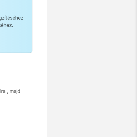
ögzítéséhez
séhez.
lra , majd