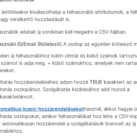
 letöltésekor kiválaszthatja a felhasználói attribútumok, a fe
vagy mindkettő hozzáadását is.
használók adatait új sorokban kell megadni a CSV-fájlban.
asználó ID/Email (Kötelező)
A oszlop az egyetlen kötelező 
den új felhasználóhoz külön címtár és külső számok tartozn
számot is adja meg. + külső számokhoz, amelyek nem tart
ereket.
ltatás hozzárendeléséhez adjon hozzá
TRUE
karaktert az a
ltatás oszlopához. Szolgáltatás kizárásához add hozzá
a
karakterláncot.
tomatikus licenc-hozzárendeléseket
használ, akkor hagyja 
ltatás oszlopokat, amikor felhasználókat hoz létre a CSV-imp
automatikusan hozzárendeli a szolgáltatások licenceit az új
ználókhoz.