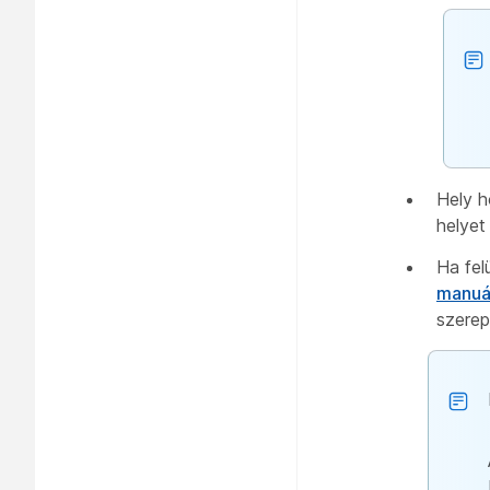
Hely h
helyet
Ha fel
manuál
szerep