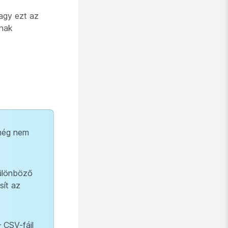
vagy ezt az
ának
 még nem
különböző
sít az
 CSV-fájl