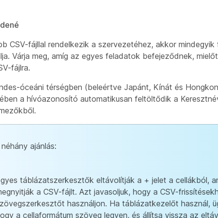
zdené
b CSV-fájllal rendelkezik a szervezetéhez, akkor mindegyik fá
álja. Várja meg, amíg az egyes feladatok befejeződnek, mielő
V-fájlra.
endes-óceáni térségben (beleértve Japánt, Kínát és Hongkon
tében a hívóazonosító automatikusan feltöltődik a Keresztné
mezőkből.
 néhány ajánlás:
gyes táblázatszerkesztők eltávolítják a + jelet a cellákból, a
egnyitják a CSV-fájlt. Azt javasoljuk, hogy a CSV-frissítések
zövegszerkesztőt használjon. Ha táblázatkezelőt használ, üg
ogy a cellaformátum szöveg legyen, és állítsa vissza az eltáv