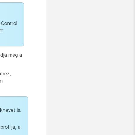
 Control
tt
dja meg a
rhez,
um
nevet is.
rofilja, a