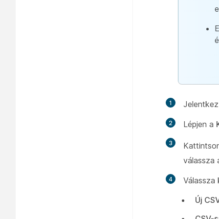
e
E
é
1
Jelentke
2
Lépjen a
3
Kattintso
válassza
4
Válassza 
Új CSV
CSV-sa