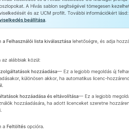
oszlopokat. A Hívás sablon segítségével tömegesen kezelhet
viselkedését és az UCM profilt. További információkért lásd
viselkedés beállítása
.
on
a Felhasználói lista kiválasztása
lehetőségre, és adja hozzá 
 az alábbiak közül:
szolgáltatások hozzáadása
— Ez a legjobb megoldás új felha
dásakor, különösen akkor, ha automatikus licenc-hozzárend
l.
ltatások hozzáadása és eltávolítása
— Ez a legjobb megoldá
ználók hozzáadására, ha adott licenceket szeretne hozzáren
i.
n a
Feltöltés
opcióra.