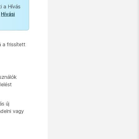
i a Hívás
:
Hívási
a frissített
sználók
elést
s új
delni vagy