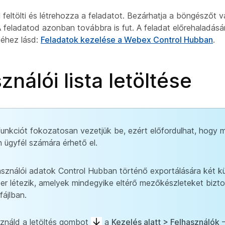
l feltölti és létrehozza a feladatot. Bezárhatja a böngészőt 
A feladatod azonban továbbra is fut. A feladat előrehaladás
séhez lásd:
Feladatok kezelése a Webex Control Hubban
.
ználói lista letöltése
funkciót fokozatosan vezetjük be, ezért előfordulhat, hogy
 ügyfél számára érhető el.
asználói adatok Control Hubban történő exportálására két 
r létezik, amelyek mindegyike eltérő mezőkészleteket bizto
fájlban.
ználd a letöltés gombot
a
Kezelés alatt > Felhasználók
–