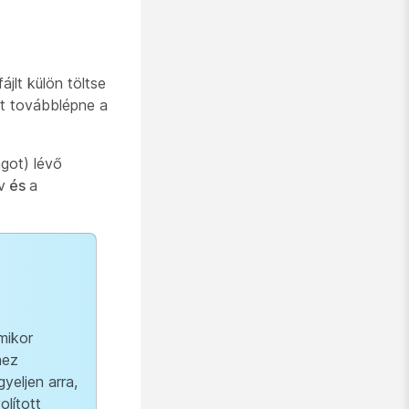
jlt külön töltse
tt továbblépne a
got) lévő
v
és
a
mikor
hez
yeljen arra,
olított