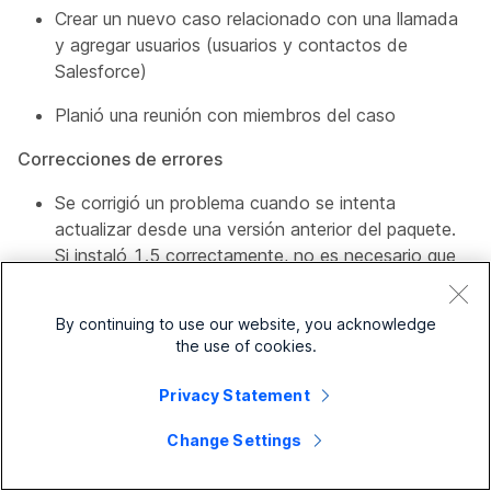
Crear un nuevo caso relacionado con una llamada
y agregar usuarios (usuarios y contactos de
Salesforce)
Planió una reunión con miembros del caso
Correcciones de errores
Se corrigió un problema cuando se intenta
actualizar desde una versión anterior del paquete.
Si instaló 1.5 correctamente, no es necesario que
instale 1.5.1.
Mejoras generales
By continuing to use our website, you acknowledge
the use of cookies.
Ficha Actividad: muestra las llamadas anteriores
con un número específico.
Privacy Statement
Ficha Más información: muestra registros
Change Settings
relacionados con un contacto específico.