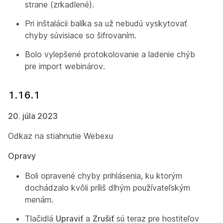
strane (zrkadlené).
Pri inštalácii balíka sa už nebudú vyskytovať
chyby súvisiace so šifrovaním.
Bolo vylepšené protokolovanie a ladenie chýb
pre import webinárov.
1.16.1
20. júla 2023
Odkaz na stiahnutie Webexu
Opravy
Boli opravené chyby prihlásenia, ku ktorým
dochádzalo kvôli príliš dlhým používateľským
menám.
Tlačidlá
Upraviť
a
Zrušiť
sú teraz pre hostiteľov