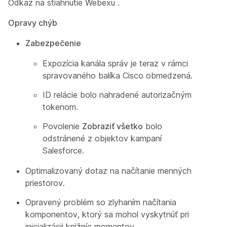
Odkaz na stiahnutie Webexu
.
Opravy chýb
Zabezpečenie
Expozícia kanála správ je teraz v rámci
spravovaného balíka Cisco obmedzená.
ID relácie bolo nahradené autorizačným
tokenom.
Povolenie
Zobraziť všetko
bolo
odstránené z objektov kampaní
Salesforce.
Optimalizovaný dotaz na načítanie menných
priestorov.
Opravený problém so zlyhaním načítania
komponentov, ktorý sa mohol vyskytnúť pri
inicializácii knižníc momentov.