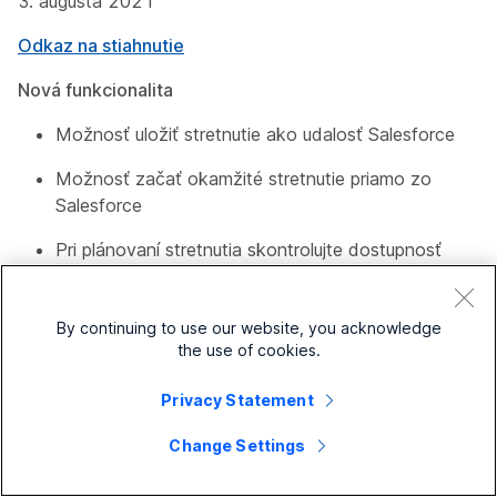
3. augusta 2021
Odkaz na stiahnutie
Nová funkcionalita
Možnosť uložiť stretnutie ako udalosť Salesforce
Možnosť začať okamžité stretnutie priamo zo
Salesforce
Pri plánovaní stretnutia skontrolujte dostupnosť
kalendára
Prijímajte upozornenia na prichádzajúce hovory v
By continuing to use our website, you acknowledge
Salesforce (pomocou lokálnej aplikácie Webex)
the use of cookies.
Vykonávanie odchádzajúcich hovorov zo
Privacy Statement
Salesforce (prostredníctvom lokálnej aplikácie
Webex)
Change Settings
Zaznamenávať prichádzajúce hovory ako úlohu