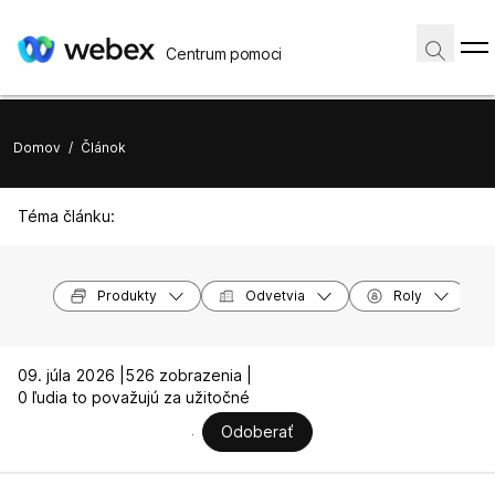
Centrum pomoci
Domov
/
Článok
Téma článku:
Produkty
Odvetvia
Roly
09. júla 2026 |
526 zobrazenia |
0 ľudia to považujú za užitočné
Odoberať