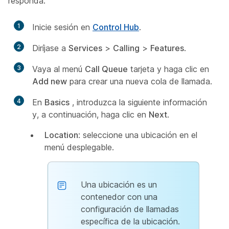
responda.
1
Inicie sesión en
Control Hub
.
2
Diríjase a
Services
>
Calling
>
Features
.
3
Vaya al menú
Call Queue
tarjeta y haga clic en
Add new
para crear una nueva cola de llamada.
4
En
Basics
, introduzca la siguiente información
y, a continuación, haga clic en
Next
.
Location
: seleccione una ubicación en el
menú desplegable.
Una ubicación es un
contenedor con una
configuración de llamadas
específica de la ubicación.