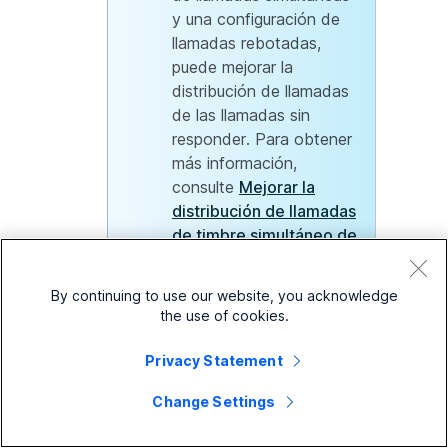
y una configuración de
llamadas rebotadas,
puede mejorar la
distribución de llamadas
de las llamadas sin
responder. Para obtener
más información,
consulte
Mejorar la
distribución de llamadas
de timbre simultáneo de
la cola de llamadas para
las llamadas rebotadas
.
By continuing to use our website, you acknowledge
the use of cookies.
Basado en habilidades
Privacy Statement
Change Settings
Cuando se selecciona el
enrutamiento de llamada