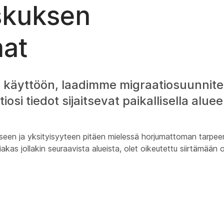
skuksen
mat
 käyttöön, laadimme migraatiosuunnite
i tiedot sijaitsevat paikallisella alueel
een ja yksityisyyteen pitäen mielessä horjumattoman tarpeen 
iakas jollakin seuraavista alueista, olet oikeutettu siirtämään 