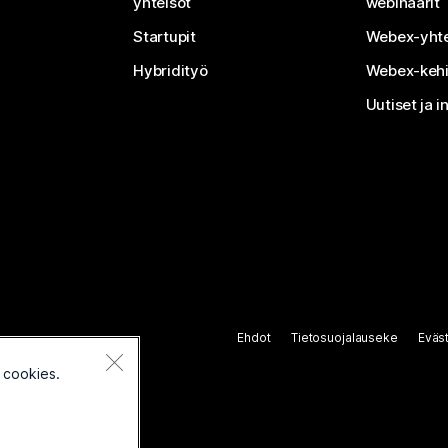
yhteisöt
webinaarit
Startupit
Webex-yhte
Hybridityö
Webex-kehi
Uutiset ja i
Ehdot
Tietosuojalauseke
Eväs
 cookies.