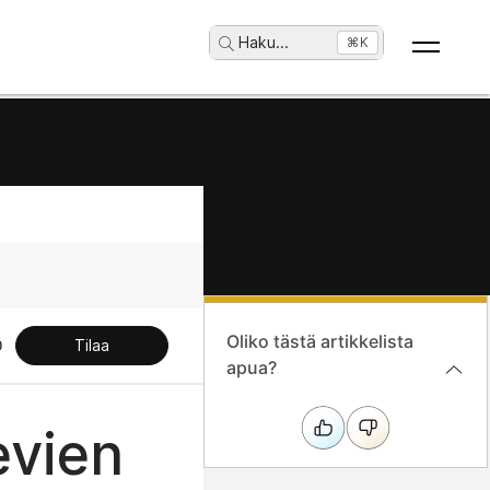
Haku
...
⌘K
Oliko tästä artikkelista
Tilaa
apua?
evien