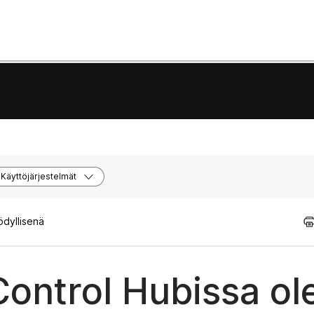
Käyttöjärjestelmät
ödyllisenä
Control Hubissa ol