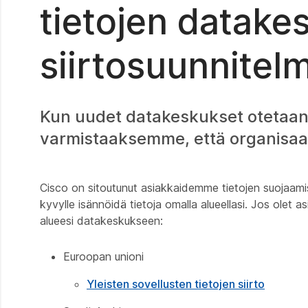
tietojen datake
siirtosuunnitel
Kun uudet datakeskukset otetaan
varmistaaksemme, että organisaatios
Cisco on sitoutunut asiakkaidemme tietojen suojaamis
kyvylle isännöidä tietoja omalla alueellasi. Jos olet as
alueesi datakeskukseen:
Euroopan unioni
Yleisten sovellusten tietojen siirto