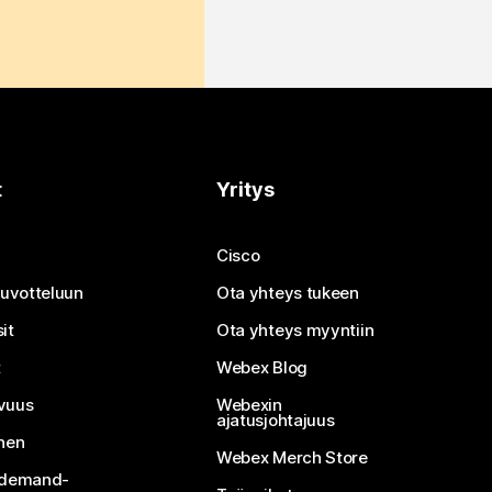
t
Yritys
Cisco
neuvotteluun
Ota yhteys tukeen
it
Ota yhteys myyntiin
t
Webex Blog
vuus
Webexin
ajatusjohtajuus
inen
Webex Merch Store
n-demand-