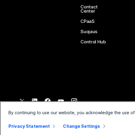
Contact
Center
CPaaS
Suojaus
Control Hub
©
2026
Cisco ja/tai sen tytäryhtiöt. Kaikki oikeudet pidätetään.
By continuing to use our website, you acknowledge the use of
Privacy Statement
Change Settings