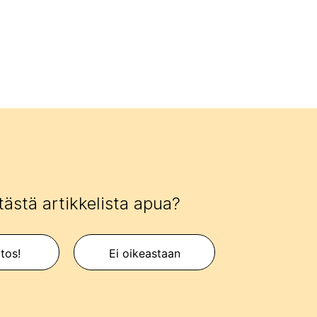
tästä artikkelista apua?
itos!
Ei oikeastaan