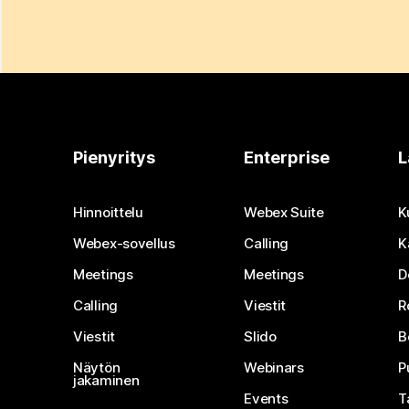
Pienyritys
Enterprise
L
Hinnoittelu
Webex Suite
K
Webex-sovellus
Calling
K
Meetings
Meetings
D
Calling
Viestit
R
Viestit
Slido
B
Näytön
Webinars
P
jakaminen
Events
T