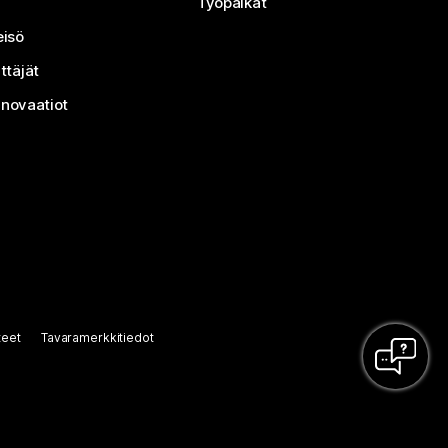
Työpaikat
isö
ttäjät
nnovaatiot
teet
Tavaramerkkitiedot