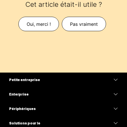
Cet article était-il utile ?
Oui, merci !
Pas vraiment
Petite entreprise
Tarifs
Enterprise
Application Webex
Webex Suite
Périphériques
Meetings
Calling
Casques
Calling
Solutions pour le
Meetings