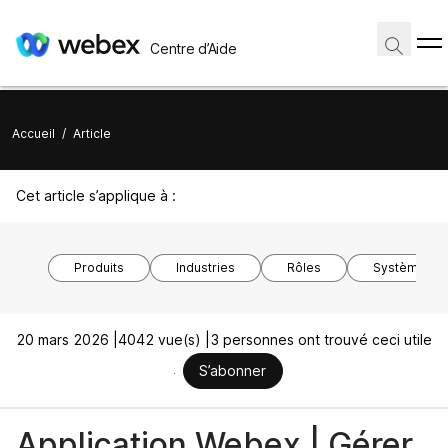
Centre d’Aide
Accueil
/
Article
Cet article s’applique à :
Produits
Industries
Rôles
Système d’ex
20 mars 2026 |
4042 vue(s) |
3 personnes ont trouvé ceci utile
S’abonner
Application Webex | Gérer