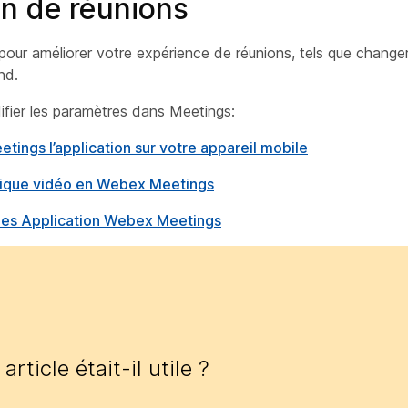
on de réunions
 pour améliorer votre expérience de réunions, tels que change
nd.
ifier les paramètres dans Meetings:
ings l’application sur votre appareil mobile
érique vidéo en Webex Meetings
ns des Application Webex Meetings
article était-il utile ?