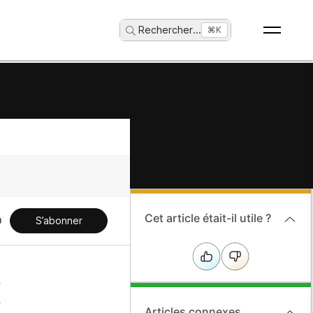
Rechercher
...
⌘K
Cet article était-il utile ?
S’abonner
x
Articles connexes