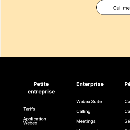
Oui, mer
Petite
Enterprise
P
entreprise
Webex Suite
Ca
Tarifs
Calling
Ca
Application
Meetings
Sé
Webex