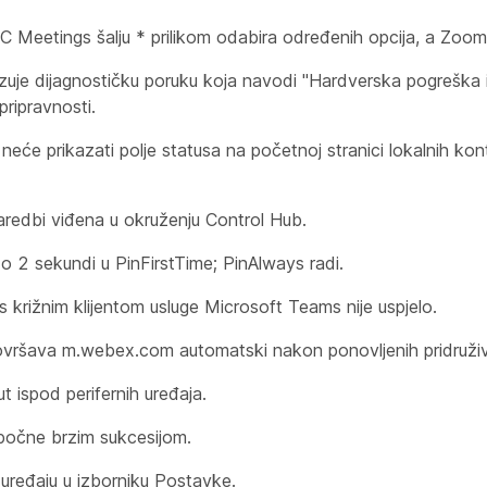
ings šalju * prilikom odabira određenih opcija, a Zoom A
 dijagnostičku poruku koja navodi "Hardverska pogreška i
pripravnosti.
prikazati polje statusa na početnoj stranici lokalnih kont
edbi viđena u okruženju Control Hub.
 2 sekundi u PinFirstTime; PinAlways radi.
 križnim klijentom usluge Microsoft Teams nije uspjelo.
šava m.webex.com automatski nakon ponovljenih pridruživa
ispod perifernih uređaja.
počne brzim sukcesijom.
ređaju u izborniku Postavke.