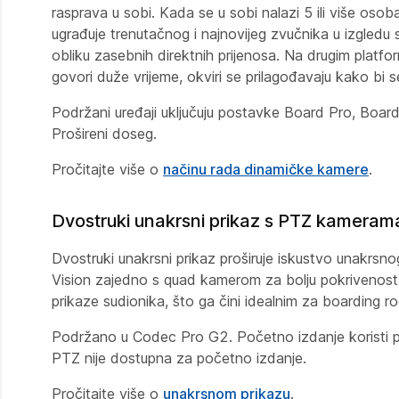
rasprava u sobi. Kada se u sobi nalazi 5 ili više os
ugrađuje trenutačnog i najnovijeg zvučnika u izgledu s 
obliku zasebnih direktnih prijenosa. Na drugim platfo
govori duže vrijeme, okviri se prilagođavaju kako bi se
Podržani uređaji uključuju postavke Board Pro, Board
Prošireni doseg.
Pročitajte više o
načinu rada dinamičke kamere
.
Dvostruki unakrsni prikaz s PTZ kamerama
Dvostruki unakrsni prikaz proširuje iskustvo unakrs
Vision zajedno s quad kamerom za bolju pokrivenost, 
prikaze sudionika, što ga čini idealnim za boarding r
Podržano u Codec Pro G2. Početno izdanje koristi p
PTZ nije dostupna za početno izdanje.
Pročitajte više o
unakrsnom prikazu
.