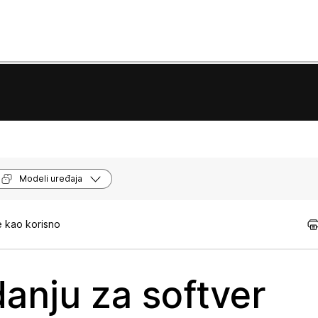
Modeli uređaja
e kao korisno
anju za softver