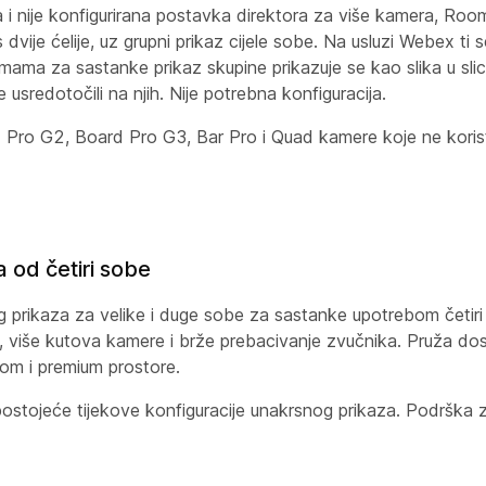
oba i nije konfigurirana postavka direktora za više kamera, R
dvije ćelije, uz grupni prikaz cijele sobe. Na usluzi Webex ti s
rmama za sastanke prikaz skupine prikazuje se kao slika u sli
 usredotočili na njih. Nije potrebna konfiguracija.
 Pro G2, Board Pro G3, Bar Pro i Quad kamere koje ne koriste
 od četiri sobe
nog prikaza za velike i duge sobe za sastanke upotrebom čet
više kutova kamere i brže prebacivanje zvučnika. Pruža dosl
oom i premium prostore.
ostojeće tijekove konfiguracije unakrsnog prikaza. Podršk