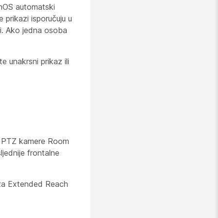
oomOS automatski
e prikazi isporučuju u
ci. Ako jedna osoba
 unakrsni prikaz ili
iri PTZ kamere Room
jednije frontalne
a za Extended Reach