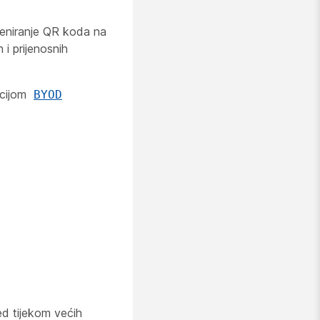
skeniranje QR koda na
 i prijenosnih
acijom
BYOD
ed tijekom većih