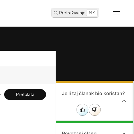
Pretraživanje
...
⌘K
Je li taj članak bio koristan?
Pretplata
Povezani članci