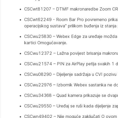
CSCwt81207 – DTMF makronaredbe Zoom CRC Meet
CSCwt62249 - Room Bar Pro povremeno prikazuje
operacijskog sustava" prilikom buđenja iz stanja 
CSCwu25830 – Webex Edge za uređaje možda neće 
kartici Omogućavanje.
CSCwu12372 – Lažna povijest brisanja makronar
CSCwu21574 – PIN za AirPlay petlja svakih 1 do
CSCwu08290 – Dijeljenje sadržaja u CVI pozivu s
CSCwu22976 – Izbornik Webex sastanka ne dovr
CSCwu34368 – Quad kamera prikazuje se dvaput 
CSCwu29550 – Uređaj se ruši kada dijeljenje za
CSCwn49402 – Nije moguće zaključati O ovom u