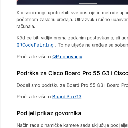
Korisnici mogu upotrijebiti sve postojeće metode upar
početnom zaslonu uređaja. Ultrazvuk i ručno uparivanj
računala.
Kôd će biti vidljiv prema zadanim postavkama, ali a
. To ne utječe na uređaje sa soba
QRCodePairing
Pročitajte više o
QR uparivanju
.
Podrška za Cisco Board Pro 55 G3 i Cisc
Dodali smo podršku za Board Pro 55 G3 i Board Pro
Pročitajte više o
Board Pro G3
.
Podijeli prikaz govornika
Način rada dinamičke kamere sada uključuje podijeljen