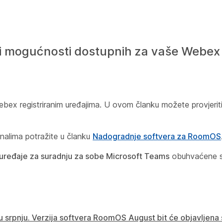
 i mogućnosti dostupnih za vaše Webex 
ex registriranim uređajima. U ovom članku možete provjeriti
alima potražite u članku
Nadogradnje softvera za RoomOS
uređaje za suradnju za sobe Microsoft Teams
obuhvaćene 
u srpnju. Verzija softvera RoomOS August bit će objavljena