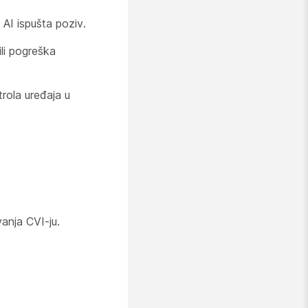
I ispušta poziv.
li pogreška
rola uređaja u
nja CVI-ju.