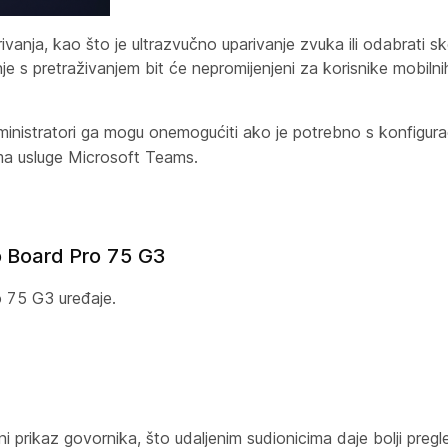
ivanja, kao što je ultrazvučno uparivanje zvuka ili odabrati 
e s pretraživanjem bit će nepromijenjeni za korisnike mobilnih
dministratori ga mogu onemogućiti ako je potrebno s konfigur
ma usluge Microsoft Teams.
o Board Pro 75 G3
 75 G3 uređaje.
i prikaz govornika, što udaljenim sudionicima daje bolji pregl