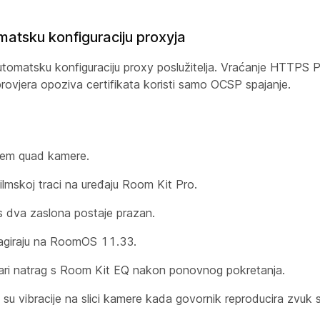
tsku konfiguraciju proxyja
atsku konfiguraciju proxy poslužitelja. Vraćanje HTTPS 
 provjera opoziva certifikata koristi samo OCSP spajanje.
jem quad kamere.
ilmskoj traci na uređaju Room Kit Pro.
 dva zaslona postaje prazan.
eagiraju na RoomOS 11.33.
i natrag s Room Kit EQ nakon ponovnog pokretanja.
u vibracije na slici kamere kada govornik reproducira zvuk s