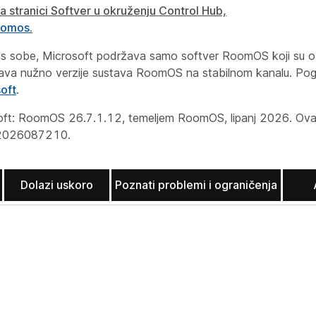
a stranici Softver u okruženju Control Hub,
oomos
.
ms sobe, Microsoft podržava samo softver RoomOS koji su ob
ava nužno verzije sustava RoomOS na stabilnom kanalu. Pog
oft
.
soft: RoomOS 26.7.1.12, temeljem RoomOS, lipanj 2026. Ova 
6.2026087210.
Dolazi uskoro
Poznati problemi i ograničenja