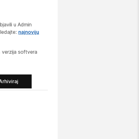
javili u Admin
ledajte:
najnoviju
verzija softvera
Arhiviraj