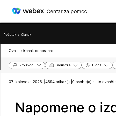
Centar za pomoć
Početak
/
Članak
Ovaj se članak odnosi na:
Proizvodi
Industrije
Uloge
07. kolovoza 2026. |
4694 prikaz(i) |
0 osobe(a) su to označil
Napomene o izd