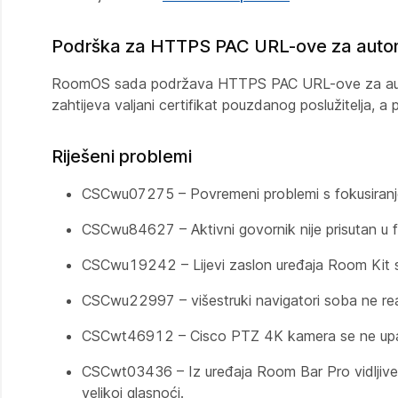
Podrška za HTTPS PAC URL-ove za automa
RoomOS sada podržava HTTPS PAC URL-ove za autom
zahtijeva valjani certifikat pouzdanog poslužitelja, a
Riješeni problemi
CSCwu07275 – Povremeni problemi s fokusiran
CSCwu84627 – Aktivni govornik nije prisutan u f
CSCwu19242 – Lijevi zaslon uređaja Room Kit s
CSCwu22997 – višestruki navigatori soba ne r
CSCwt46912 – Cisco PTZ 4K kamera se ne upar
CSCwt03436 – Iz uređaja Room Bar Pro vidljive s
velikoj glasnoći.