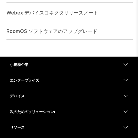
Webex デバイスコネクタリリースノート
RoomOS ソフトウェアのアップグレード
小規模企業
価格
エンタープライズ
Webex アプリ
Webex スイート
デバイス
Meetings
Calling
ヘッドセット
Calling
次のためのソリューション:
Meetings
カメラ
教育
メッセージング
メッセージング
リソース
Desk シリーズ
ヘルスケア
画面共有