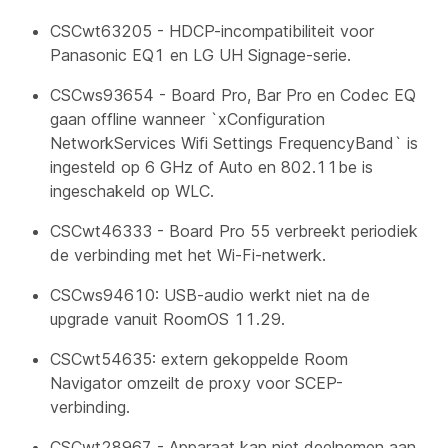
CSCwt63205 - HDCP-incompatibiliteit voor
Panasonic EQ1 en LG UH Signage-serie.
CSCws93654 - Board Pro, Bar Pro en Codec EQ
gaan offline wanneer `xConfiguration
NetworkServices Wifi Settings FrequencyBand` is
ingesteld op 6 GHz of Auto en 802.11be is
ingeschakeld op WLC.
CSCwt46333 - Board Pro 55 verbreekt periodiek
de verbinding met het Wi-Fi-netwerk.
CSCws94610: USB-audio werkt niet na de
upgrade vanuit RoomOS 11.29.
CSCwt54635: extern gekoppelde Room
Navigator omzeilt de proxy voor SCEP-
verbinding.
CSCwt28967 - Apparaat kan niet deelnemen aan