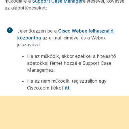
működik-e a
Support Case Manager
elérésével, kövesse
az alábbi lépéseket:
Jelentkezzen be a
Cisco Webex felhasználói
központba
az e-mail-címével és a Webex
jelszavával.
Ha ez működik, akkor ezekkel a hitelesítő
adatokkal férhet hozzá a Support Case
Managerhez.
Ha ez nem működik, regisztráljon egy
Cisco.com fiókot
itt
.