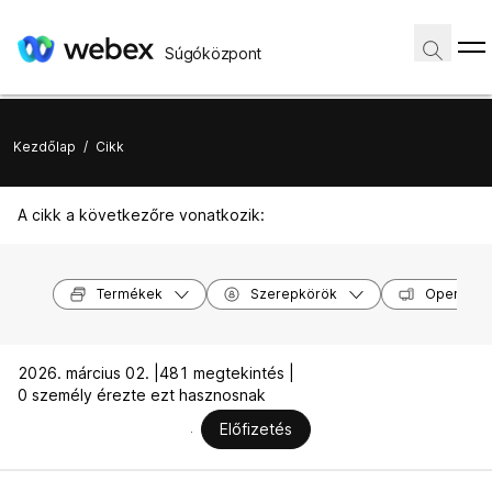
Súgóközpont
Kezdőlap
/
Cikk
A cikk a következőre vonatkozik:
Termékek
Szerepkörök
Operáció
2026. március 02. |
481 megtekintés |
0 személy érezte ezt hasznosnak
Előfizetés