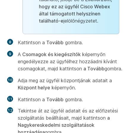
hogy ez az ügyfél Cisco Webex
által támogatott helyszínen
található-e
jelölőnégyzetet.
Kattintson a
Tovább
gombra.
A
Csomagok és kiegészítők
képernyőn
engedélyezze az ügyfélhez hozzáadni kívánt
csomagokat, majd kattintson
a Tovább
gombra.
Adja meg az ügyfél központjának adatait a
Központ helye
képernyőn.
Kattintson a
Tovább
gombra.
Tekintse át az ügyfél adatait és az előfizetési
szolgáltatás beállításait, majd kattintson
a
Nagykereskedelmi szolgáltatások
hozzáadása
gombra.