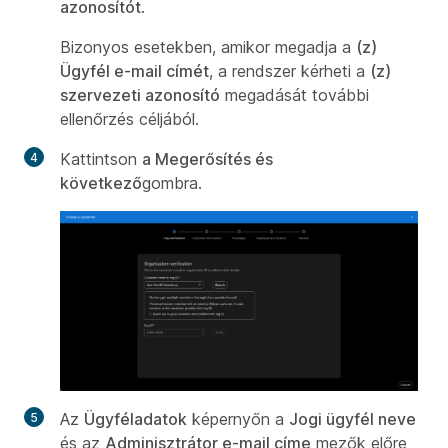
azonosítót
.
Bizonyos esetekben, amikor megadja a
(z)
Ügyfél e-mail címét
, a rendszer kérheti a
(z)
szervezeti azonosító
megadását további
ellenőrzés céljából.
Kattintson
a Megerősítés és
következő
gombra.
Az
Ügyféladatok
képernyőn a
Jogi ügyfél neve
és az
Adminisztrátor e-mail címe
mezők előre