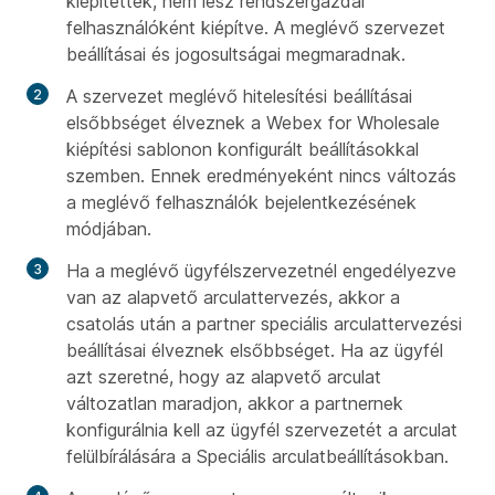
kiépítettek, nem lesz rendszergazdai
felhasználóként kiépítve. A meglévő szervezet
beállításai és jogosultságai megmaradnak.
A szervezet meglévő hitelesítési beállításai
elsőbbséget élveznek a Webex for Wholesale
kiépítési sablonon konfigurált beállításokkal
szemben. Ennek eredményeként nincs változás
a meglévő felhasználók bejelentkezésének
módjában.
Ha a meglévő ügyfélszervezetnél engedélyezve
van az alapvető arculattervezés, akkor a
csatolás után a partner speciális arculattervezési
beállításai élveznek elsőbbséget. Ha az ügyfél
azt szeretné, hogy az alapvető arculat
változatlan maradjon, akkor a partnernek
konfigurálnia kell az ügyfél szervezetét a arculat
felülbírálására a Speciális arculatbeállításokban.