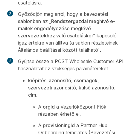
csatolásra.
Győződjön meg arról, hogy a bevezetési
sablonban az „
Rendszergazdai meghívó e-
mailek engedélyezése meglévő
szervezetekhez való csatoláskor
” kapcsoló
igaz értékre van állítva (a sablon részleteinek
Általános beállításai között található).
Gyűjtse össze a POST Wholesale Customer API
használatához szükséges paramétereket:
kiépítési azonosító
,
csomagok
,
szervezeti azonosító
,
külső azonosító
,
cím
.
A
orgId
a Vezérlőközpont Fiók
részében érhető el.
A
provisioningId
a Partner Hub
Onboarding templates (Bevezetési