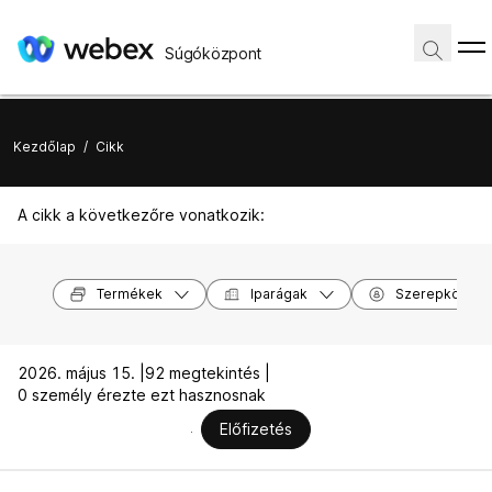
Súgóközpont
Kezdőlap
/
Cikk
A cikk a következőre vonatkozik:
Termékek
Iparágak
Szerepkörök
2026. május 15. |
92 megtekintés |
0 személy érezte ezt hasznosnak
Előfizetés