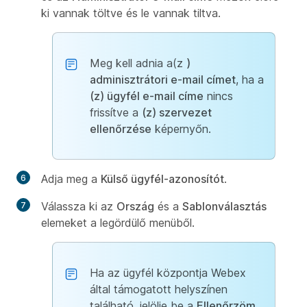
ki vannak töltve és le vannak tiltva.
Meg kell adnia a(z
)
adminisztrátori e-mail címet
, ha a
(z) ügyfél e-mail címe
nincs
frissítve a
(z) szervezet
ellenőrzése
képernyőn.
Adja meg a
Külső ügyfél-azonosítót
.
Válassza ki az
Ország
és a
Sablonválasztás
elemeket a legördülő menüből.
Ha az ügyfél központja Webex
által támogatott helyszínen
található, jelölje be a
Ellenőrzöm,