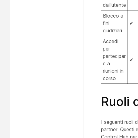
dall'utente
Blocco a
fini
✔
giudiziari
Accedi
per
partecipar
✔
e a
riunioni in
corso
Ruoli 
I seguenti ruoli
partner. Questi 
Control Hub per 