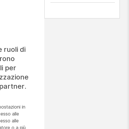
ruoli di
frono
i per
izzazione
 partner.
postazioni in
cesso alle
esso alle
atore o a più