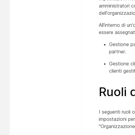
amministratori co
dell'organizzazi
All'interno di un
essere assegnati 
Gestione par
partner.
Gestione cli
clienti gest
Ruoli 
I seguenti ruoli 
impostazioni per
"Organizzazione