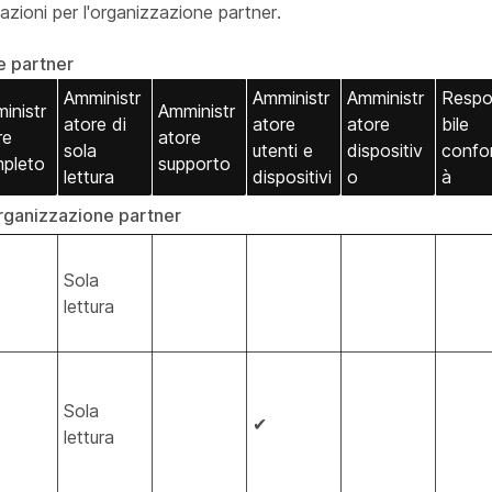
tazioni per l'organizzazione partner.
e partner
Amministr
Amministr
Amministr
Respo
inistr
Amministr
atore di
atore
atore
bile
re
atore
sola
utenti e
dispositiv
confo
pleto
supporto
lettura
dispositivi
o
à
rganizzazione partner
Sola
lettura
Sola
✔
lettura