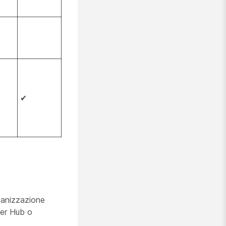
✔
rganizzazione
ner Hub o