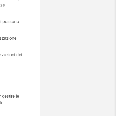
nze
oli possono
izzazione
izzazioni dei
 gestire le
a