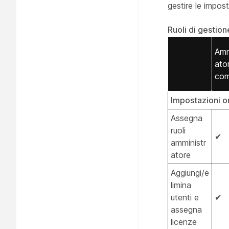
gestire le impos
Ruoli di gestion
Amm
ato
com
Impostazioni o
Assegna
ruoli
✔
amministr
atore
Aggiungi/e
limina
utenti e
✔
assegna
licenze