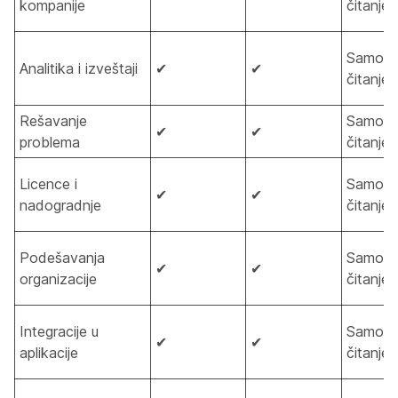
kompanije
čitanje
Samo z
Analitika i izveštaji
✔
✔
čitanje
Rešavanje
Samo z
✔
✔
problema
čitanje
Licence i
Samo z
✔
✔
nadogradnje
čitanje
Podešavanja
Samo z
✔
✔
organizacije
čitanje
Integracije u
Samo z
✔
✔
aplikacije
čitanje