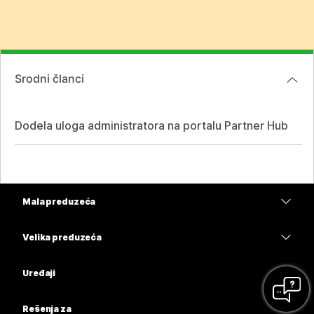
Srodni članci
Dodela uloga administratora na portalu Partner Hub
Mala preduzeća
Cene
Velika preduzeća
Aplikacija Webex
Webex Suite
Uređaji
Sastanci
Calling
Slušalice sa mikrofonom
Calling
Rešenja za