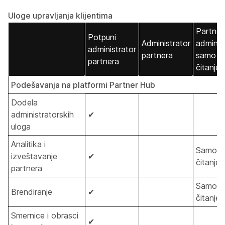
Uloge upravljanja klijentima
Partner
Potpuni
Administrator
adminis
administrator
partnera
samo z
partnera
čitanje
Podešavanja na platformi Partner Hub
Dodela
administratorskih
✔
uloga
Analitika i
Samo z
izveštavanje
✔
čitanje
partnera
Samo z
Brendiranje
✔
čitanje
Smernice i obrasci
✔