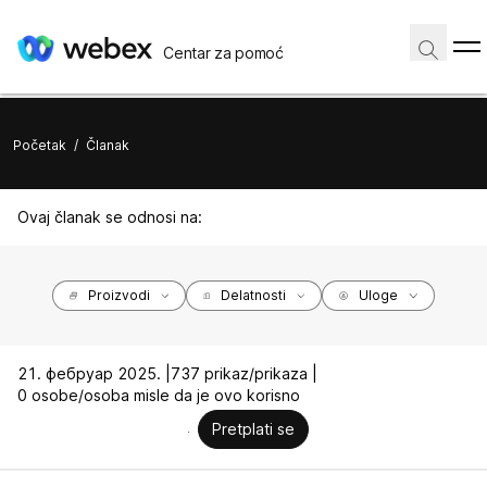
Centar za pomoć
Početak
/
Članak
Ovaj članak se odnosi na:
Proizvodi
Delatnosti
Uloge
21. фебруар 2025. |
737 prikaz/prikaza |
0 osobe/osoba misle da je ovo korisno
Pretplati se