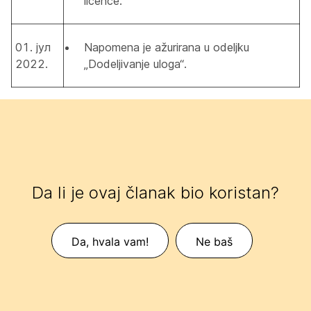
licence.
01. јул
Napomena je ažurirana u odeljku
2022.
„Dodeljivanje uloga“.
Da li je ovaj članak bio koristan?
Da, hvala vam!
Ne baš