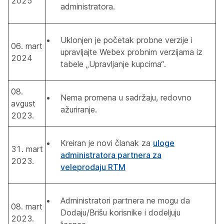
2025
administratora.
Uklonjen je početak probne verzije i
06. mart
upravljajte Webex probnim verzijama iz
2024
tabele „Upravljanje kupcima“.
08.
Nema promena u sadržaju, redovno
avgust
ažuriranje.
2023.
Kreiran je novi članak za
uloge
31. mart
administratora partnera za
2023.
veleprodaju RTM
Administratori partnera ne mogu da
08. mart
Dodaju/Brišu korisnike i dodeljuju
2023.