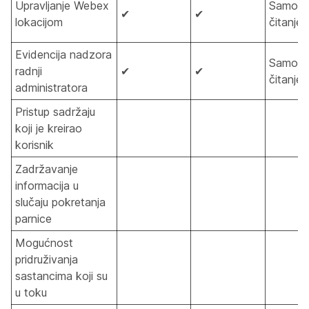
Upravljanje Webex
Samo z
✔
✔
lokacijom
čitanje
Evidencija nadzora
Samo z
radnji
✔
✔
čitanje
administratora
Pristup sadržaju
koji je kreirao
korisnik
Zadržavanje
informacija u
slučaju pokretanja
parnice
Mogućnost
pridruživanja
sastancima koji su
u toku