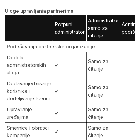
Uloge upravljanja partnerima
Administrator
Potpuni
Adminis
samo za
administrator
podršk
čitanje
Podešavanja partnerske organizacije
Dodela
Samo za
administratorskih
✔
čitanje
uloga
Dodavanje/brisanje
Samo za
korisnika i
✔
čitanje
dodeljivanje licenci
Upravljanje
Samo za
✔
uređajima
čitanje
Smernice i obrasci
Samo za
✔
kompanije
čitanje