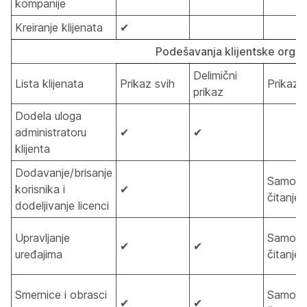
kompanije
Kreiranje klijenata
✔
Podešavanja klijentske organ
Delimični
Lista klijenata
Prikaz svih
Prikaz 
prikaz
Dodela uloga
administratoru
✔
✔
klijenta
Dodavanje/brisanje
Samo z
korisnika i
✔
čitanje
dodeljivanje licenci
Upravljanje
Samo z
✔
✔
uređajima
čitanje
Smernice i obrasci
Samo z
✔
✔