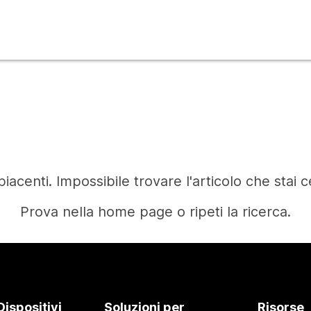
iacenti. Impossibile trovare l'articolo che stai 
Prova nella home page o ripeti la ricerca.
Home
Dispositivi
Soluzioni per
Risorse
Occorre una risposta?