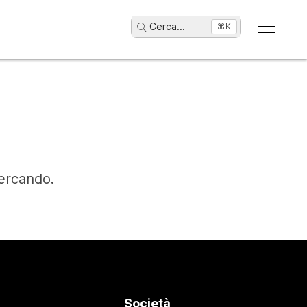
Cerca
...
⌘K
cercando.
Società