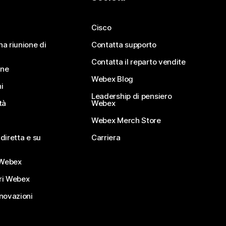
Cisco
na riunione di
Contatta supporto
Contatta il reparto vendite
ine
Webex Blog
i
Leadership di pensiero
tà
Webex
Webex Merch Store
diretta e su
Carriera
Webex
ri Webex
nnovazioni