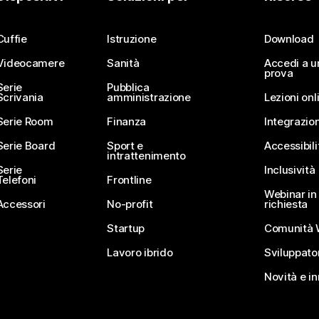
Invia una domanda
Cuffie
Istruzione
Download
Videocamere
Sanità
Accedi a u
prova
Serie
Pubblica
Scrivania
amministrazione
Lezioni onl
Serie Room
Finanza
Integrazion
Serie Board
Sport e
Accessibili
intrattenimento
Serie
Inclusività
Telefoni
Frontline
Webinar in 
Accessori
No-profit
richiesta
Startup
Comunità 
Lavoro ibrido
Sviluppato
Novità e i