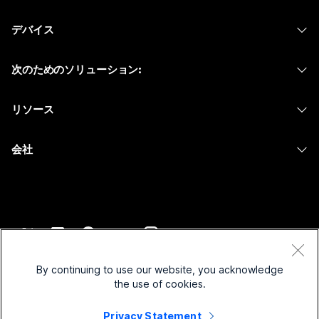
Webex アプリ
Webex スイート
何をお探しですか?
デバイス
Meetings
Calling
ヘッドセット
Calling
質問を投稿してください
次のためのソリューション:
Meetings
カメラ
メッセージング
教育
メッセージング
リソース
Desk シリーズ
画面共有
ヘルスケア
Slido
ダウンロード
Room シリーズ
会社
行政
ウェビナー
テストミーティングに参加
Board シリーズ
Cisco
財務
Events
オンラインクラス
Phone シリーズ
サポートへお問い合わせ
スポーツとエンターテインメント
Contact Center
インテグレーション
アクセサリ
セールスに問い合わせ
フロントライン
CPaaS
アクセシビリティ
利用規約
Webex Blog
非営利
セキュリティ
By continuing to use our website, you acknowledge
インクルージョン
プライバシーステートメント
the use of cookies.
Webex ソート リーダーシップ
スタートアップ
Control Hub
クッキー
ライブ & オンデマンド ウェビナー
Privacy Statement
Webex Merch Store
商標
ハイブリッド ワーク