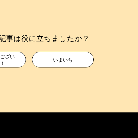
記事は役に立ちましたか？
ござい
いまいち
！