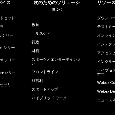
バイス
次のためのソリューシ
リソー
ョン:
ドセット
ダウンロ
教育
ラ
テストミ
ヘルスケア
sk シリー
オンライ
行政
インテグ
om シリー
財務
アクセシ
スポーツとエンターテインメ
rd シリー
インクル
ント
ライブ &
フロントライン
one シリー
ナー
非営利
Webex C
セサリ
スタートアップ
Webex De
ハイブリッド ワーク
ニュース 