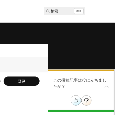
検索
...
⌘K
この投稿記事は役に立ちまし
登録
たか？