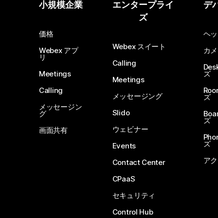
小規模企業
エンタープライ
デ
ズ
価格
ヘッ
Webex スイート
Webex アプ
カメ
リ
Calling
De
Meetings
ズ
Meetings
Calling
Ro
メッセージング
ズ
メッセージン
Slido
グ
Boa
ズ
ウェビナー
画面共有
Ph
ズ
Events
アク
Contact Center
CPaaS
セキュリティ
Control Hub