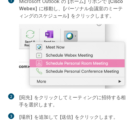
1
Microsoft Outlook の
[ホーム]
リボンで
[Cisco
Webex]
に移動し、
[パーソナル会議室のミーテ
ィングのスケジュール]
をクリックします。
2
[宛先]
をクリックしてミーティングに招待する相
手を選択します。
3
[場所]
を追加して
[送信]
をクリックします。