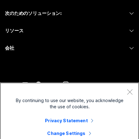
Calling
ヘッドセット
Calling
次のためのソリューション:
Meetings
カメラ
メッセージング
教育
メッセージング
リソース
Desk シリーズ
画面共有
ヘルスケア
Slido
ダウンロード
Room シリーズ
会社
行政
ウェビナー
テストミーティングに参加
Board シリーズ
Cisco
財務
Events
オンラインクラス
Phone シリーズ
サポートへお問い合わせ
スポーツとエンターテインメント
Contact Center
インテグレーション
アクセサリ
セールスに問い合わせ
フロントライン
CPaaS
アクセシビリティ
利用規約
Webex Blog
非営利
セキュリティ
By continuing to use our website, you acknowledge
インクルージョン
プライバシーステートメント
the use of cookies.
Webex ソート リーダーシップ
スタートアップ
Control Hub
クッキー
ライブ & オンデマンド ウェビナー
Privacy Statement
Webex Merch Store
商標
ハイブリッド ワーク
Webex Community
©
2026
Cisco and/or its affiliates. All rights reserved.
キャリア
Change Settings