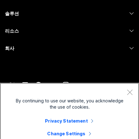
Calling
헤드셋
Calling
솔루션
Meetings
카메라
메시징
교육
메시징
리소스
Desk 시리즈
화면 공유
의료 서비스
Slido
다운로드
Room 시리즈
회사
정부
Webinars
테스트 미팅 참여하기
Board 시리즈
Cisco
재무
이벤트
온라인 학습
전화 시리즈
지원 연락처
스포츠 및 엔터테인먼트
Contact Center
통합
보조 프로그램
영업팀에 문의
최전선
CPaaS
접근성
약관 및 조건
Webex Blog
비영리
보안
By continuing to use our website, you acknowledge
포용성
개인 정보 보호 정책
the use of cookies.
Webex 사고적 리더십
스타트업
Control Hub
쿠키
실시간 및 주문형 웨비나
Webex Merch 스토어
Privacy Statement
등록 상표
하이브리드 작업
Webex 커뮤니티
©
2026
Cisco 및/또는 관련 제휴. All rights reserved.
경력
Change Settings