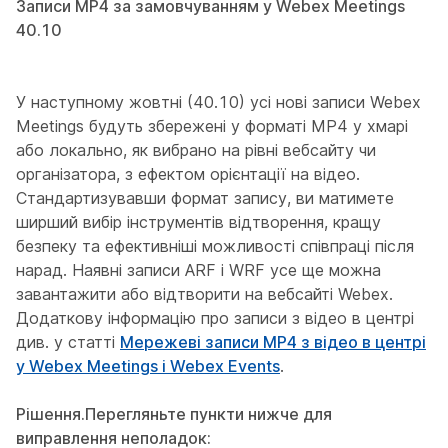
Записи MP4 за замовчуванням у Webex Meetings
40.10
У наступному жовтні (40.10) усі нові записи Webex
Meetings будуть збережені у форматі MP4 у хмарі
або локально, як вибрано на рівні вебсайту чи
організатора, з ефектом орієнтації на відео.
Стандартизувавши формат запису, ви матимете
ширший вибір інструментів відтворення, кращу
безпеку та ефективніші можливості співпраці після
нарад. Наявні записи ARF і WRF усе ще можна
завантажити або відтворити на вебсайті Webex.
Додаткову інформацію про записи з відео в центрі
див. у статті
Мережеві записи MP4 з відео в центрі
у Webex Meetings і Webex Events
.
Рішення.
Перегляньте пункти нижче для
виправлення неполадок: