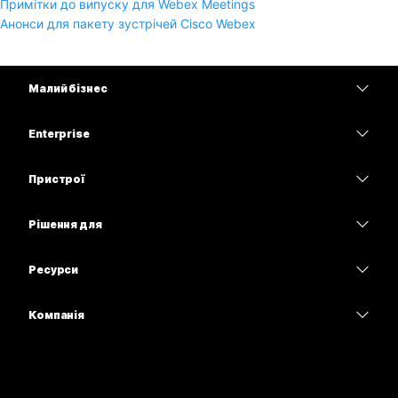
Примітки до випуску для Webex Meetings
Анонси для пакету зустрічей Cisco Webex
Малий бізнес
Тарифи
Enterprise
Програма Webex
Webex Suite
Пристрої
Наради
Calling
Гарнітури
Calling
Рішення для
Наради
Камери
Освітні заклади
Обмін повідомленнями
Обмін повідомленнями
Ресурси
Серія настільних пристроїв
Медичні установи
Спільний доступ до екрана
Завантаження
Slido
Серія Room
Компанія
Державні установи
Приєднатися до тестової наради
Вебінари
Cisco
Серія дощок
Фінанси
Онлайн-заняття
Події
Зв’язатися зі службою підтримки
Серія Phone
Спорт і розваги