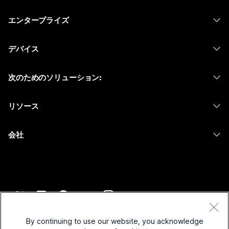
価格
エンタープライズ
Webex アプリ
Webex スイート
デバイス
Meetings
Calling
ヘッドセット
Calling
次のためのソリューション:
Meetings
カメラ
メッセージング
教育
メッセージング
リソース
Desk シリーズ
画面共有
ヘルスケア
Slido
ダウンロード
Room シリーズ
会社
行政
ウェビナー
テストミーティングに参加
Board シリーズ
Cisco
財務
Events
オンラインクラス
Phone シリーズ
サポートへお問い合わせ
スポーツとエンターテインメント
Contact Center
インテグレーション
アクセサリ
セールスに問い合わせ
フロントライン
CPaaS
アクセシビリティ
利用規約
Webex Blog
非営利
セキュリティ
By continuing to use our website, you acknowledge
インクルージョン
プライバシーステートメント