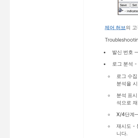
제어 허브
의 
Troubleshoo
발신 번호
—
로그 분석
-
로그 수집
분석을 시
분석 표시
석으로 재
X/4단계
재시도
-
니다.