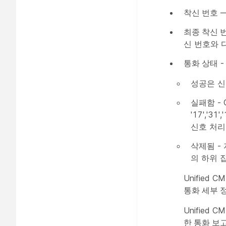
착신 번호
—
최종 착신 
신 번호와 
통화 상태
-
성공은 신
실패함 - C
'17','3
신호 처리
삭제됨 -
의 하위 
Unified C
통화 세부 
Unified C
한 통화 보