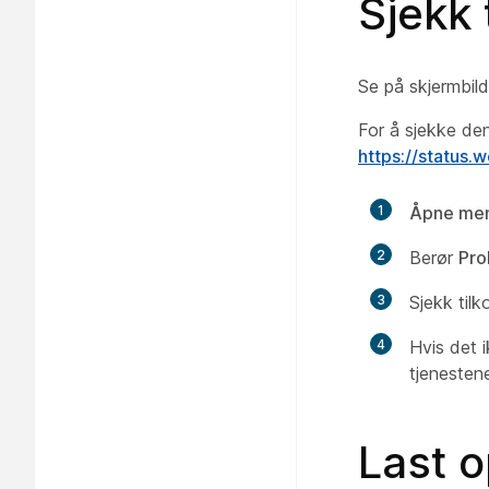
Sjekk 
Se på skjermbil
For å sjekke de
https://status
1
Åpne meny
2
Berør
Pro
3
Sjekk tilk
4
Hvis det 
tjenesten
Last 