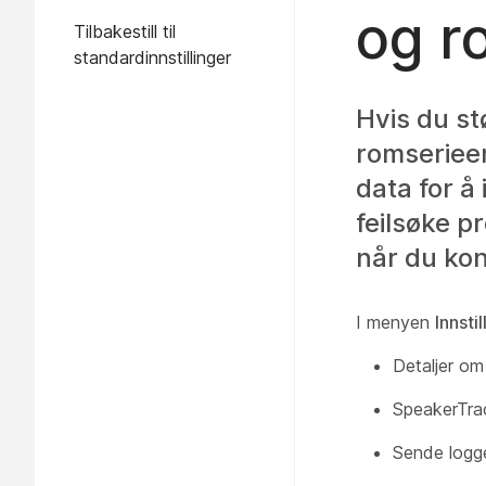
og r
Tilbakestill til
standardinnstillinger
Hvis du st
romserieenh
data for å
feilsøke p
når du kon
I menyen
Innstil
Detaljer om
SpeakerTra
Sende logg