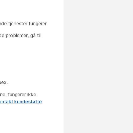
nde tjenester fungerer.
 problemer, gå til
bex.
ne, fungerer ikke
ontakt kundestøtte
.