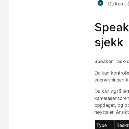
4
Du kan sl
Speak
sjekk
SpeakerTrack-d
Du kan kontroll
egenvisningen k
Du kan også akt
kamerasensoren i 
oppdaget, og ob
høyttaler. Ansi
Type
Beskr