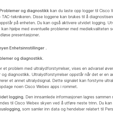
Problemer og diagnostikk
kan du laste opp logger til Cisco
TAC-teknikeren. Disse loggene kan brukes til å diagnostiser
ppstår på enheten. Du kan også aktivere utvidet logging. Utv
 kan hjelpe med eventuelle problemer med mediekvaliteten 
rådløse presentasjoner.
en Enhetsinnstillinger
.
blemer og diagnostikk
.
r et problem med ultralydforstyrrelser, vises en advarsel øve
 og diagnostikk. Ultralydforstyrrelser oppstår når det er en
rer et annet ultralydsignal. Dette signalet kan forstyrre ult
oppdage noen Cisco Webex apps i rommet.
idet logging
. Den innsamlede informasjonen lagres sammen
ndes til Cisco Webex skyen ved å utføre neste trinn. Du kan
kuslogging
, som samler inn data og hendelser relatert til Pe