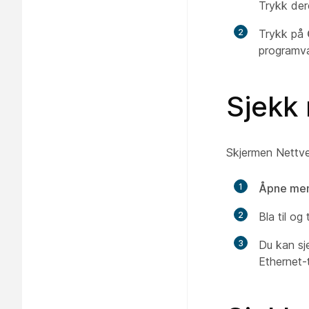
Trykk der
2
Trykk på
programva
Sjekk 
Skjermen Nettverk
1
Åpne meny
2
Bla til og
3
Du kan sj
Ethernet-t