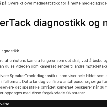
å på
Oversikt
over mediestatistikk for å hente mediediagnos
erTack diagnostikk og 
iagnostikk
ere at enhetens kamera fungerer som det skal, ved å bruke 
an du se videoen som kameraet sender til andre møtedeltake
ivere
SpeakerTrack-diagnostikk
, som viser hele bildet som 
fullformat. Dette lar deg verifisere antall personer, sørge for 
servere det spesifikke området kameraet beskjærer når du 
kter oppdages med disse fargekodede firkantene:
ivelse