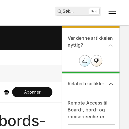
Søk
...
⌘K
Var denne artikkelen
nyttig?
Relaterte artikler
Abonner
Remote Access til
Board-, bord- og
ebords-
romserieenheter