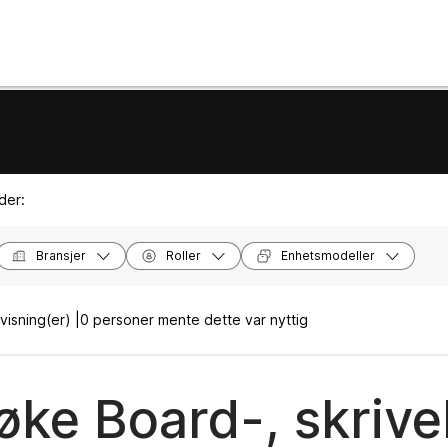
der:
Bransjer
Roller
Enhetsmodeller
isning(er) |
0 personer mente dette var nyttig
søke Board-, skriv