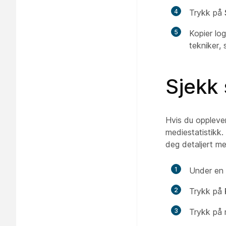
4
Trykk på
5
Kopier log
tekniker, 
Sjekk 
Hvis du oppleve
mediestatistikk
deg detaljert m
1
Under en
2
Trykk på
3
Trykk på 