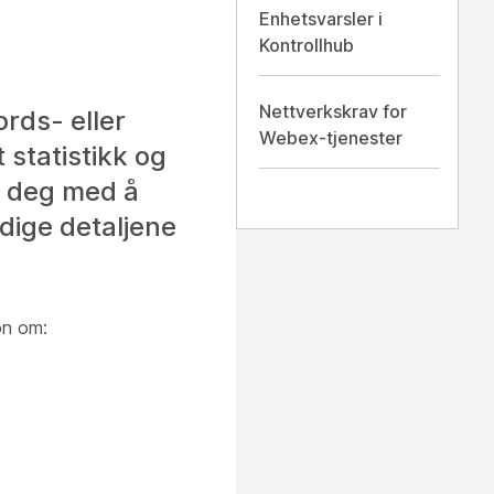
Enhetsvarsler i
Kontrollhub
Nettverkskrav for
rds- eller
Webex-tjenester
 statistikk og
pe deg med å
ndige detaljene
on om: