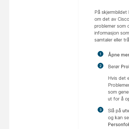
På skjermbildet
om det av Cisco 
problemer som o
informasjon som
samtaler eller t
1
Åpne meny
2
Berør
Pro
Hvis det e
Problemer
som genere
ut for å 
3
Slå på
utv
og kan se
Personfo