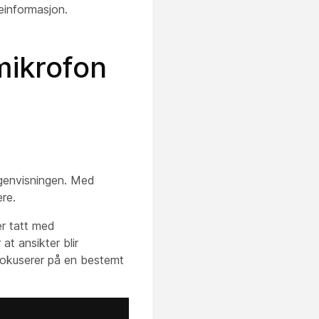
einformasjon.
mikrofon
egenvisningen. Med
re.
er tatt med
at ansikter blir
fokuserer på en bestemt