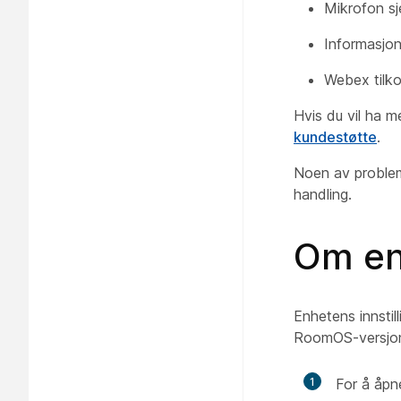
Mikrofon s
Informasjo
Webex tilko
Hvis du vil ha 
kundestøtte
.
Noen av problem
handling.
Om en
Enhetens innstil
RoomOS-versjon
1
For å åpne