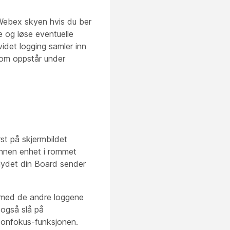
 Webex skyen hvis du ber
e og løse eventuelle
idet logging samler inn
som oppstår under
rst på skjermbildet
 annen enhet i rommet
ralydet din Board sender
 med de andre loggene
 også slå på
rsonfokus-funksjonen.