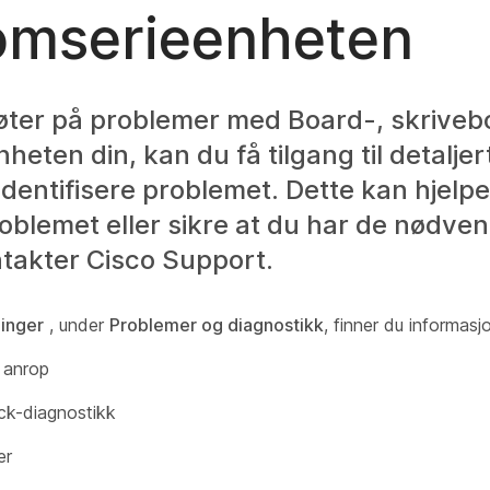
omserieenheten
øter på problemer med Board-, skrivebo
eten din, kan du få tilgang til detaljert
 identifisere problemet. Dette kan hjel
roblemet eller sikre at du har de nødve
takter Cisco Support.
linger
, under
Problemer og diagnostikk
, finner du informasj
 anrop
ck-diagnostikk
er