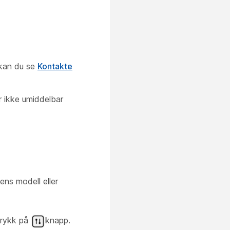
 kan du se
Kontakte
r ikke umiddelbar
ens modell eller
 trykk på
knapp.