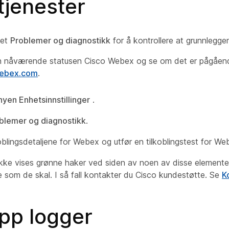
tjenester
det
Problemer og diagnostikk
for å kontrollere at grunnlegge
n nåværende statusen Cisco Webex og se om det er pågående
.webex.com
.
en Enhetsinnstillinger
.
blemer og diagnostikk
.
oblingsdetaljene for Webex og utfør en tilkoblingstest for We
ikke vises grønne haker ved siden av noen av disse elemente
e som de skal. I så fall kontakter du Cisco kundestøtte. Se
K
opp logger