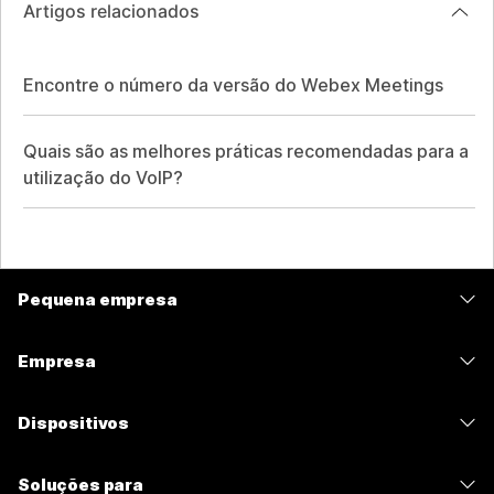
Artigos relacionados
Encontre o número da versão do Webex Meetings
Quais são as melhores práticas recomendadas para a
utilização do VoIP?
Pequena empresa
Preços
Empresa
Aplicativo Webex
Webex Suite
Dispositivos
Meetings
Calling
Fones de ouvido
Calling
Soluções para
Meetings