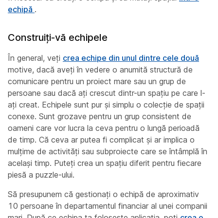
echipă
.
Construiți-vă echipele
În general, veți
crea echipe din unul dintre cele două
motive, dacă aveți în vedere o anumită structură de
comunicare pentru un proiect mare sau un grup de
persoane sau dacă ați crescut dintr-un spațiu pe care l-
ați creat. Echipele sunt pur și simplu o colecție de spații
conexe. Sunt grozave pentru un grup consistent de
oameni care vor lucra la ceva pentru o lungă perioadă
de timp. Că ceva ar putea fi complicat și ar implica o
mulțime de activități sau subproiecte care se întâmplă în
același timp. Puteți crea un spațiu diferit pentru fiecare
piesă a puzzle-ului.
Să presupunem că gestionați o echipă de aproximativ
10 persoane în departamentul financiar al unei companii
mari. După ce echipa ta folosește aplicația, poți
crea o