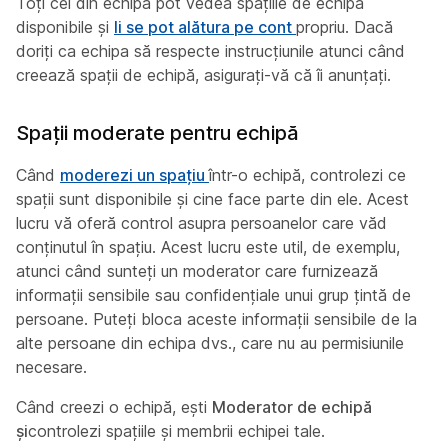
Toți cei din echipă pot vedea spațiile de echipă
disponibile și
li se pot alătura pe cont
propriu. Dacă
doriți ca echipa să respecte instrucțiunile atunci când
creează spații de echipă, asigurați-vă că îi anunțați.
Spații moderate pentru echipă
Când
moderezi un spațiu
într-o echipă, controlezi ce
spații sunt disponibile și cine face parte din ele. Acest
lucru vă oferă control asupra persoanelor care văd
conținutul în spațiu. Acest lucru este util, de exemplu,
atunci când sunteți un moderator care furnizează
informații sensibile sau confidențiale unui grup țintă de
persoane. Puteți bloca aceste informații sensibile de la
alte persoane din echipa dvs., care nu au permisiunile
necesare.
Când creezi o echipă, ești
Moderator de echipă
și
controlezi spațiile și membrii echipei tale.