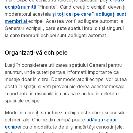
echipă numită
"Finanțe". Când creați o echipă, deveniți
moderatorul acesteia
și toți cei pe care îi adăugați sunt
membri ai
echipei. Acestea vor fi adăugate automat la
Generalul echipei
, care este spațiul implicit și singurul
la care membrii
echipei sunt adăugați automat.
Organizați-vă echipele
Luați în considerare utilizarea
spațiului General
pentru
anunțuri, unde puteți partaja informații importante ca
mesaje doar în citire. Doar moderatorii echipei vor putea
posta în spațiu și veți preveni pierderea acestor mesaje
importante în discuțiile în curs care au loc în celelalte
spații ale echipei.
Modul în care îți structurezi echipa este cheia succesului
echipei tale. Oricine din echipă poate
adăuga spații
echipei
ca o modalitate de a-și împărtăși cunoștințele.