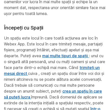
oamenilor vor lucra în mai multe spații și echipe la un
moment dat, respectarea unor orientări similare face mai
ușor pentru toată lumea.
Începeți cu Spații
Un spațiu este locul în care toată acțiunea are loc în
Webex App. Este locul în care trimiteți mesaje, partajați
fișiere, programați întâlniri, efectuați apeluri și așa mai
departe. Puteți avea
mai multe tipuri de spații
: unul cu
o singură altă persoană, unul cu mulți oameni și unul care
face parte dintr-o echipă mai mare. Când
trimiteți un
mesaj direct
cuiva , creați un spațiu doar între voi doi și
nimeni altcineva nu se poate alătura acelei conversații.
Dacă trebuie să comunicați cu mai multe persoane
despre un anumit subiect, puteți
crea un spațiu în care
să puteți lucra
împreună. Dacă domeniul de aplicare se
extinde de la intenția inițială a spațiului respectiv, poate
fi necesar să creați o echipă și să
mutați spațiul
într-o