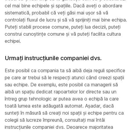
cel mai bine echipele și spațiile. Dacă aveți o abordare
sistematică, probabil că veți găsi mai ușor să vă
controlați fluxul de lucru și să vă sprijiniți mai bine echipa.
Puteți stabili procese comune, puteți lua decizii, puteți
construi cunoștințe comune și vă puteți facilita cultura
echipei.
Urmați instrucțiunile companiei dvs.
Este posibil ca compania ta să aibă deja reguli specifice
pe care ar trebui să le respecți atunci când creezi spații
sau echipe. De exemplu, este posibil ca managerii să
aibă un spațiu dedicat rapoartelor lor directe sau un
întreg grup tehnologic ar putea avea o echipă la care
toată lumea este adăugată automat. Așadar, dacă
sunteți în măsură să creați noi spații și echipe pentru ca
colegii să lucreze împreună, consultați mai întâi
instrucțiunile companiei dvs. Deoarece majoritatea