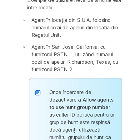
Exemple de utilizare nevalidă a numerelor
între locații:
Agent în locația din S.U.A. folosind
numărul cozii de apeluri din locația din
Regatul Unit.
Agent în San Jose, California, cu
furnizorul PSTN 1, utilizând numărul
cozii de apeluri Richardson, Texas, cu
furnizorul PSTN 2.
Orice încercare de
dezactivare a
Allow agents
to use hunt group number
as caller ID
politica pentru un
grup de hunt este respinsă
dacă agenții utilizează
numărul grupului de hunt ca