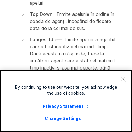
apeluri.
Top Down
– Trimite apelurile în ordine în
coada de agenți, începând de fiecare
dată de la cel mai de sus.
Longest Idle
— Trimite apeluri la agentul
care a fost inactiv cel mai mult timp.
Dacă acesta nu răspunde, trece la
următorul agent care a stat cel mai mult
timp inactiv, și așa mai departe, până
când se răspunde la apel.
Următorul tabel arată numărul maxim de agenți
By continuing to use our website, you acknowledge
the use of cookies.
pe care îi puteți aloca pentru fiecare tip de rutare
a apelurilor.
Privacy Statement
Tip de rutare a
Numărul maxim de
Change Settings
apelurilor
agenți permis
În funcție de prioritate