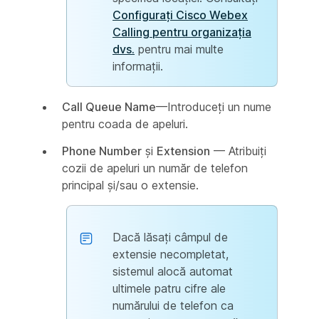
Configurați Cisco Webex
Calling pentru organizația
dvs.
pentru mai multe
informații.
Call Queue Name
—Introduceți un nume
pentru coada de apeluri.
Phone Number
și
Extension
— Atribuiți
cozii de apeluri un număr de telefon
principal și/sau o extensie.
Dacă lăsați câmpul de
extensie necompletat,
sistemul alocă automat
ultimele patru cifre ale
numărului de telefon ca