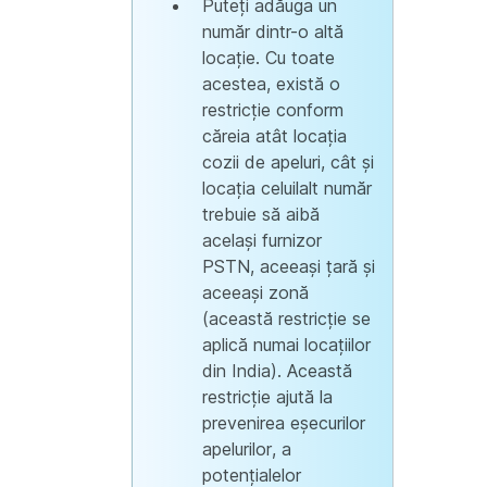
Puteți adăuga un
număr dintr-o altă
locație. Cu toate
acestea, există o
restricție conform
căreia atât locația
cozii de apeluri, cât și
locația celuilalt număr
trebuie să aibă
același furnizor
PSTN, aceeași țară și
aceeași zonă
(această restricție se
aplică numai locațiilor
din India). Această
restricție ajută la
prevenirea eșecurilor
apelurilor, a
potențialelor