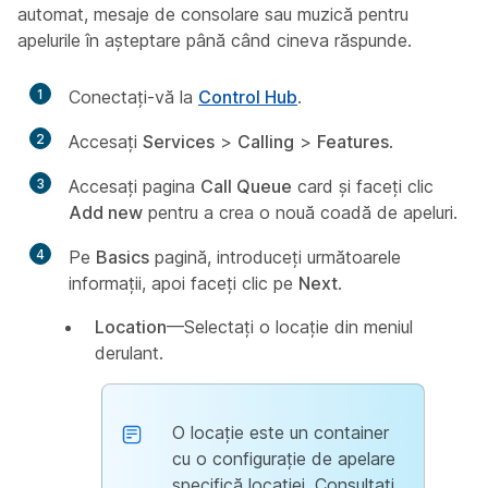
automat, mesaje de consolare sau muzică pentru
apelurile în așteptare până când cineva răspunde.
1
Conectați-vă la
Control Hub
.
2
Accesaţi
Services
>
Calling
>
Features
.
3
Accesați pagina
Call Queue
card și faceți clic
Add new
pentru a crea o nouă coadă de apeluri.
4
Pe
Basics
pagină, introduceți următoarele
informații, apoi faceți clic pe
Next
.
Location
—Selectați o locație din meniul
derulant.
O locație este un container
cu o configurație de apelare
specifică locației. Consultați