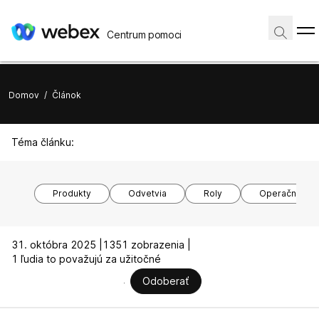
Centrum pomoci
Domov
/
Článok
Téma článku:
Produkty
Odvetvia
Roly
Operačné sy
31. októbra 2025 |
1351 zobrazenia |
1 ľudia to považujú za užitočné
Odoberať