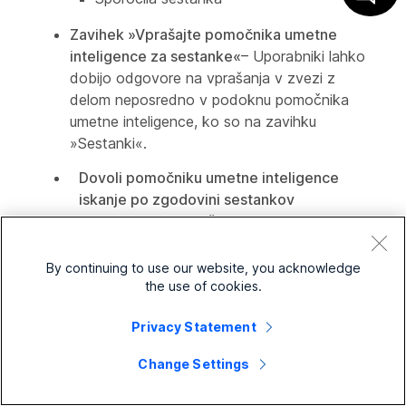
Zavihek »Vprašajte pomočnika umetne
inteligence za sestanke«
– Uporabniki lahko
dobijo odgovore na vprašanja v zvezi z
delom neposredno v podoknu pomočnika
umetne inteligence, ko so na zavihku
»Sestanki«.
Dovoli pomočniku umetne inteligence
iskanje po zgodovini sestankov
uporabnika
– Pomočnik umetne inteligence
lahko išče po povzetkih sestankov,
prepisih, posnetkih in sporočilih sestankov
By continuing to use our website, you acknowledge
uporabnika.
the use of cookies.
Povzetki in poglavja z umetno inteligenco
Privacy Statement
za posnetke sestankov
– Samodejno
ustvarjanje povzetkov in poglavij sestankov
Change Settings
v posnetkih v oblaku