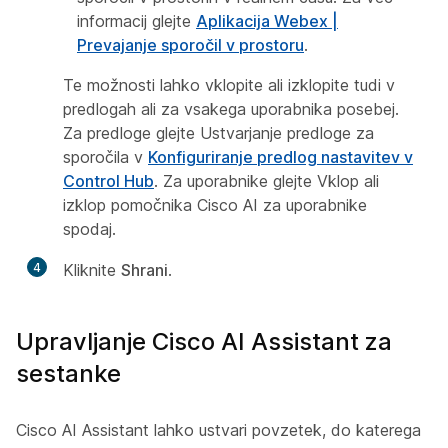
informacij glejte
Aplikacija Webex |
Prevajanje sporočil v prostoru
.
Te možnosti lahko vklopite ali izklopite tudi v
predlogah ali za vsakega uporabnika posebej.
Za predloge glejte
Ustvarjanje predloge za
sporočila
v
Konfiguriranje predlog nastavitev v
Control Hub
. Za uporabnike glejte
Vklop ali
izklop pomočnika Cisco AI za uporabnike
spodaj.
4
Kliknite
Shrani
.
Upravljanje Cisco AI Assistant za
sestanke
Cisco AI Assistant lahko ustvari povzetek, do katerega