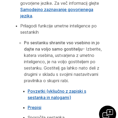
govorjene jezike. Za več informacij glejte
Samodejno zaznavanje govorjenega
jezika
.
Prilagodi funkcije umetne inteligence po
sestankih
Po sestanku shranite vso vsebino in jo
dajte na voljo samo gostitelju
– Izberite,
katera vsebina, ustvarjena z umetno
inteligenco, je na voljo gostiteljem po
sestanku. Gostitelj ga lahko nato deli z
drugimi v skladu s svojimi nastavitvami
pravilnika o skupni rabi.
Povzetki (vključno z zapiski s
sestanka in nalogami)
Prepisi
Sporočila sestanka