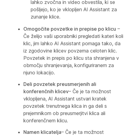
lahko zvočna in video obvestila, ki se
pošljejo, ko je vklopljen AI Assistant za
zunanje klice.
Omogočite povzetke in prepise po klicu
–
Če želijo vaši uporabniki pregledati kateri koli
klic, jim lahko AI Assistant pomaga tako, da
iz zgodovine klicev povzema celoten klic.
Povzetek in prepis po klicu sta shranjena v
območju shranjevanja, konfiguriranem za
njuno lokacijo.
Deli povzetek preusmerjenih ali
konferenčnih klicev
– Če je ta možnost
vklopljena, AI Assistant ustvari kratek
povzetek trenutnega klica in ga deli s
prejemnikom ob preusmerjitvi klica ali
konferenčnem klicu.
Namen klicatelja
– Če je ta možnost