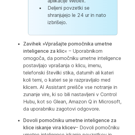
aplikacije Webex.
Deljeni povzetki se
shranjujejo le 24 ur in nato
izbrišejo.
Zavihek »Vprašajte pomočnika umetne
inteligence za klic
« – Uporabnikom
omogoča, da pomočniku umetne inteligence
postavljajo vprašanja o klicu, imenu,
telefonski številki stika, datumih ali kateri
koli temi, o kateri se je razpravljalo med
klicem. AI Assistant preišče vse notranje in
zunanje vire, ki so bili nastavljeni v Control
Hubu, kot so Glean, Amazon Q in Microsoft,
da uporabniku zagotovi odgovore.
Dovoli pomočniku umetne inteligence za
klice iskanje vira klicev
– Dovoli pomočniku
umetne inteligence iskanje povzetkov in