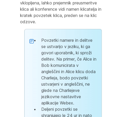
vklopljena, lahko prejemnik preusmeritve
klica ali konference vidi namen klicatelja in
kratek povzetek klica, preden se na klic
odzove.
Povzetki namere in delitve
se ustvarijo v jeziku, ki ga
govori uporabnik, ki sproži
delitev. Na primer, če Alice in
Bob komunicirata v
angleščini in Alice klicu doda
Charlieja, bodo povzetki
ustvarjeni v angleščini, ne
glede na Charliejeve
jezikovne nastavitve
aplikacije Webex.
Deljeni povzetki se
shranjujejo le 24 ur in nato