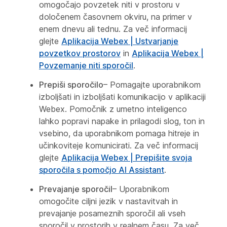
omogočajo povzetek niti v prostoru v
določenem časovnem okviru, na primer v
enem dnevu ali tednu. Za več informacij
glejte
Aplikacija Webex | Ustvarjanje
povzetkov prostorov
in
Aplikacija Webex |
Povzemanje niti sporočil
.
Prepiši sporočilo
– Pomagajte uporabnikom
izboljšati in izboljšati komunikacijo v aplikaciji
Webex. Pomočnik z umetno inteligenco
lahko popravi napake in prilagodi slog, ton in
vsebino, da uporabnikom pomaga hitreje in
učinkoviteje komunicirati. Za več informacij
glejte
Aplikacija Webex | Prepišite svoja
sporočila s pomočjo AI Assistant
.
Prevajanje sporočil
– Uporabnikom
omogočite ciljni jezik v nastavitvah in
prevajanje posameznih sporočil ali vseh
sporočil v prostorih v realnem času. Za več