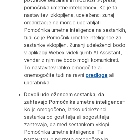
povzetke sestanka in možnost »Vprašaj
pomočnika umetne inteligence«. Ko je ta
nastavitev izklopljena, udeleženci zunaj
organizacije ne morejo uporabljati
Pomočnika umetne inteligence na sestankih,
tudi če je Pomočnik umetne inteligence za
sestanke vklopljen. Zunanji udeleženci bodo
v aplikaciji Webex videli gumb AI Assistant,
vendar z njim ne bodo mogli komunicirati.
To nastavitev lahko omogočite ali
onemogočite tudi na ravni
predloge
ali
uporabnika.
Dovoli udeležencem sestanka, da
zahtevajo
Pomočnika umetne inteligence
–
Ko je omogočeno, lahko udeleženci
sestanka od gostitelja ali sogostitelja
zahtevajo, da med sestankom vklopi
Pomočnika umetne inteligence. Ta
nastavitev je privzeto omogočena in