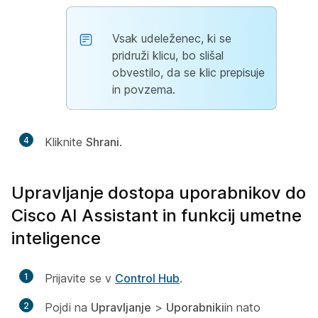
Vsak udeleženec, ki se
pridruži klicu, bo slišal
obvestilo, da se klic prepisuje
in povzema.
4
Kliknite
Shrani
.
Upravljanje dostopa uporabnikov do
Cisco AI Assistant in funkcij umetne
inteligence
1
Prijavite se v
Control Hub
.
2
Pojdi na
Upravljanje
>
Uporabniki
in nato