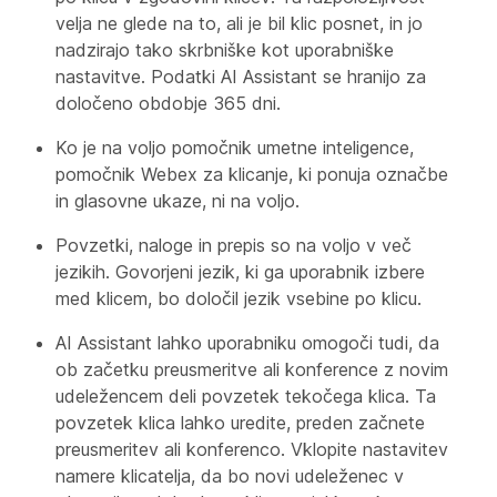
velja ne glede na to, ali je bil klic posnet, in jo
nadzirajo tako skrbniške kot uporabniške
nastavitve. Podatki AI Assistant se hranijo za
določeno obdobje 365 dni.
Ko je na voljo pomočnik umetne inteligence,
pomočnik Webex za klicanje, ki ponuja označbe
in glasovne ukaze, ni na voljo.
Povzetki, naloge in prepis so na voljo v več
jezikih. Govorjeni jezik, ki ga uporabnik izbere
med klicem, bo določil jezik vsebine po klicu.
AI Assistant lahko uporabniku omogoči tudi, da
ob začetku preusmeritve ali konference z novim
udeležencem deli povzetek tekočega klica. Ta
povzetek klica lahko uredite, preden začnete
preusmeritev ali konferenco. Vklopite nastavitev
namere klicatelja, da bo novi udeleženec v