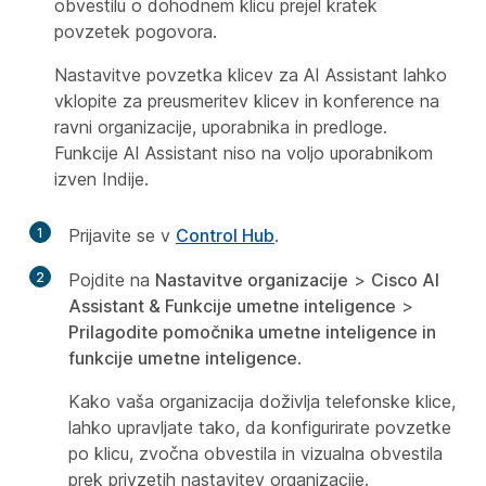
obvestilu o dohodnem klicu prejel kratek
povzetek pogovora.
Nastavitve povzetka klicev za AI Assistant lahko
vklopite za preusmeritev klicev in konference na
ravni organizacije, uporabnika in predloge.
Funkcije AI Assistant niso na voljo uporabnikom
izven Indije.
1
Prijavite se v
Control Hub
.
2
Pojdite na
Nastavitve organizacije
>
Cisco AI
Assistant & Funkcije umetne inteligence
>
Prilagodite pomočnika umetne inteligence in
funkcije umetne inteligence
.
Kako vaša organizacija doživlja telefonske klice,
lahko upravljate tako, da konfigurirate povzetke
po klicu, zvočna obvestila in vizualna obvestila
prek privzetih nastavitev organizacije.