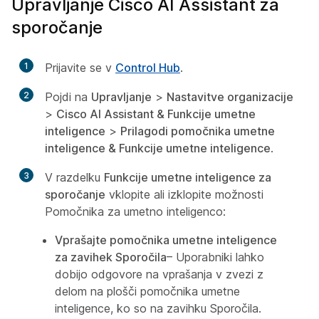
Upravljanje Cisco AI Assistant za
sporočanje
1
Prijavite se v
Control Hub
.
2
Pojdi na
Upravljanje
>
Nastavitve organizacije
>
Cisco AI Assistant & Funkcije umetne
inteligence
>
Prilagodi pomočnika umetne
inteligence & Funkcije umetne inteligence
.
3
V razdelku
Funkcije umetne inteligence za
sporočanje
vklopite ali izklopite možnosti
Pomočnika za umetno inteligenco:
Vprašajte pomočnika umetne inteligence
za zavihek Sporočila
– Uporabniki lahko
dobijo odgovore na vprašanja v zvezi z
delom na plošči pomočnika umetne
inteligence, ko so na zavihku Sporočila.