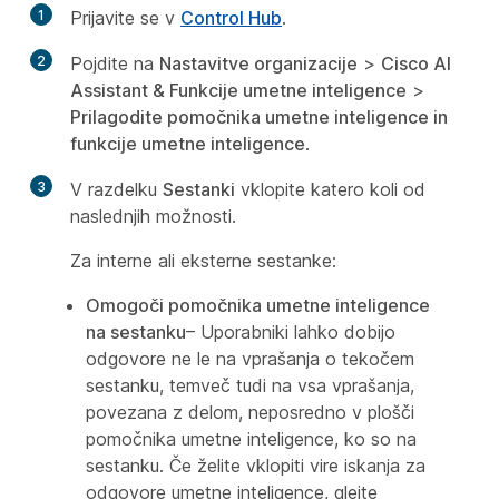
1
Prijavite se v
Control Hub
.
2
Pojdite na
Nastavitve organizacije
>
Cisco AI
Assistant & Funkcije umetne inteligence
>
Prilagodite pomočnika umetne inteligence in
funkcije umetne inteligence
.
3
V razdelku
Sestanki
vklopite katero koli od
naslednjih možnosti.
Za interne ali eksterne sestanke:
Omogoči pomočnika umetne inteligence
na sestanku
– Uporabniki lahko dobijo
odgovore ne le na vprašanja o tekočem
sestanku, temveč tudi na vsa vprašanja,
povezana z delom, neposredno v plošči
pomočnika umetne inteligence, ko so na
sestanku. Če želite vklopiti vire iskanja za
odgovore umetne inteligence, glejte