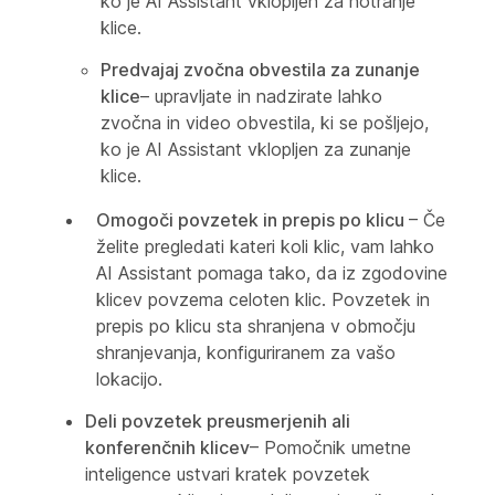
ko je AI Assistant vklopljen za notranje
klice.
Predvajaj zvočna obvestila za zunanje
klice
– upravljate in nadzirate lahko
zvočna in video obvestila, ki se pošljejo,
ko je AI Assistant vklopljen za zunanje
klice.
Omogoči povzetek in prepis po klicu
– Če
želite pregledati kateri koli klic, vam lahko
AI Assistant pomaga tako, da iz zgodovine
klicev povzema celoten klic. Povzetek in
prepis po klicu sta shranjena v območju
shranjevanja, konfiguriranem za vašo
lokacijo.
Deli povzetek preusmerjenih ali
konferenčnih klicev
– Pomočnik umetne
inteligence ustvari kratek povzetek