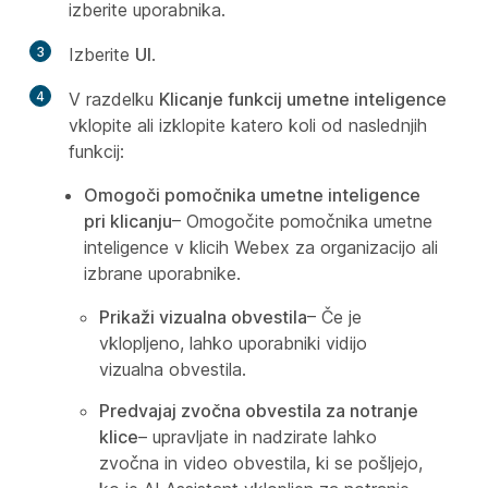
izberite uporabnika.
3
Izberite
UI
.
4
V razdelku
Klicanje funkcij umetne inteligence
vklopite ali izklopite katero koli od naslednjih
funkcij:
Omogoči pomočnika umetne inteligence
pri klicanju
– Omogočite pomočnika umetne
inteligence v klicih Webex za organizacijo ali
izbrane uporabnike.
Prikaži vizualna obvestila
– Če je
vklopljeno, lahko uporabniki vidijo
vizualna obvestila.
Predvajaj zvočna obvestila za notranje
klice
– upravljate in nadzirate lahko
zvočna in video obvestila, ki se pošljejo,