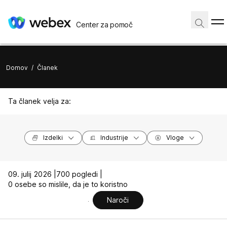
Center za pomoč
Domov
/
Članek
Ta članek velja za:
Izdelki
Industrije
Vloge
09. julij 2026 |
700 pogledi |
0 osebe so mislile, da je to koristno
Naroči