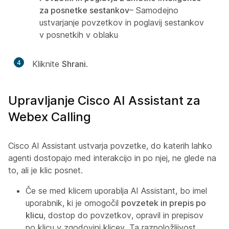
za posnetke sestankov
– Samodejno
ustvarjanje povzetkov in poglavij sestankov
v posnetkih v oblaku
4
Kliknite
Shrani
.
Upravljanje Cisco AI Assistant za
Webex Calling
Cisco AI Assistant ustvarja povzetke, do katerih lahko
agenti dostopajo med interakcijo in po njej, ne glede na
to, ali je klic posnet.
Če se med klicem uporablja AI Assistant, bo imel
uporabnik, ki je omogočil
povzetek in prepis po
klicu
, dostop do povzetkov, opravil in prepisov
po klicu v zgodovini klicev. Ta razpoložljivost