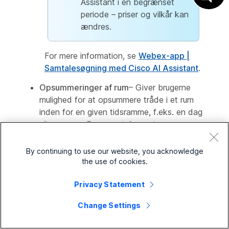
Assistant i en begrænset
periode – priser og vilkår kan
ændres.
For mere information, se
Webex-app |
Samtalesøgning med Cisco AI Assistant
.
Opsummeringer af rum
– Giver brugerne
mulighed for at opsummere tråde i et rum
inden for en given tidsramme, f.eks. en dag
eller en uge. For mere information, se
Webex-app | Generer rumoversigter
og
Webex-app | Opsummer dine
By continuing to use our website, you acknowledge
beskedtråde
.
the use of cookies.
Omskriv besked
– Hjælp brugerne med at
Privacy Statement
forbedre deres kommunikation i Webex-
appen. AI-assistenten kan rette fejl og
Change Settings
tilpasse stil, tone og indhold for at hjælpe