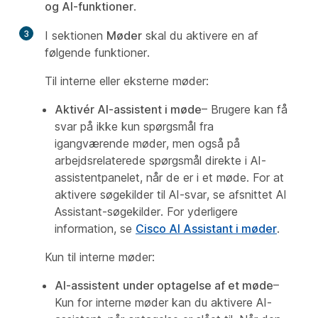
og AI-funktioner
.
3
I sektionen
Møder
skal du aktivere en af
følgende funktioner.
Til interne eller eksterne møder:
Aktivér AI-assistent i møde
– Brugere kan få
svar på ikke kun spørgsmål fra
igangværende møder, men også på
arbejdsrelaterede spørgsmål direkte i AI-
assistentpanelet, når de er i et møde. For at
aktivere søgekilder til AI-svar, se afsnittet
AI
Assistant-søgekilder
. For yderligere
information, se
Cisco AI Assistant i møder
.
Kun til interne møder:
AI-assistent
under optagelse af et møde
–
Kun for interne møder kan du aktivere AI-