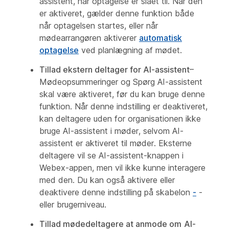
assistent, når optagelse er slået til. Når den
er aktiveret, gælder denne funktion både
når optagelsen startes, eller når
mødearrangøren aktiverer
automatisk
optagelse
ved planlægning af mødet.
Tillad ekstern deltager for
AI-assistent
–
Mødeopsummeringer og Spørg AI-assistent
skal være aktiveret, før du kan bruge denne
funktion. Når denne indstilling er deaktiveret,
kan deltagere uden for organisationen ikke
bruge AI-assistent i møder, selvom AI-
assistent er aktiveret til møder. Eksterne
deltagere vil se AI-assistent-knappen i
Webex-appen, men vil ikke kunne interagere
med den. Du kan også aktivere eller
deaktivere denne indstilling på skabelon
-
-
eller brugerniveau.
Tillad mødedeltagere at anmode om
AI-