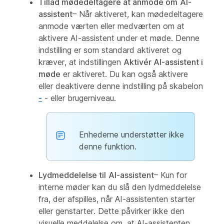
Tillad mødedeltagere at anmode om
AI-
assistent
– Når aktiveret, kan mødedeltagere
anmode værten eller medværten om at
aktivere AI-assistent under et møde. Denne
indstilling er som standard aktiveret og
kræver, at indstillingen
Aktivér AI-assistent i
møde
er aktiveret. Du kan også aktivere
eller deaktivere denne indstilling på skabelon
-
- eller brugerniveau.
Enhederne understøtter ikke
denne funktion.
Lydmeddelelse til
AI-assistent
– Kun for
interne møder kan du slå den lydmeddelelse
fra, der afspilles, når AI-assistenten starter
eller genstarter. Dette påvirker ikke den
visuelle meddelelse om, at AI-assistenten