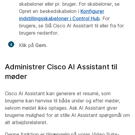
skabeloner eller pr. bruger. For skabeloner, se
Opret en beskedskabelon
i
Konfigurer
indstillingsskabeloner i Control Hub
. For
brugere, se
Slå Cisco AI Assistant til eller fra for
brugere
nedenfor.
4
Klik på
Gem
.
Administrer Cisco AI Assistant til
møder
Cisco AI Assistant kan generere et resumé, som
brugerne kan henvise til både under og efter møder,
selvom mødet ikke optages. Ask AI Assistant giver
brugerne mulighed for at stille AI Assistant spørgsmål om
alt arbejdsrelateret.
Denne funktion er tilgængelig på vores Video Suite-