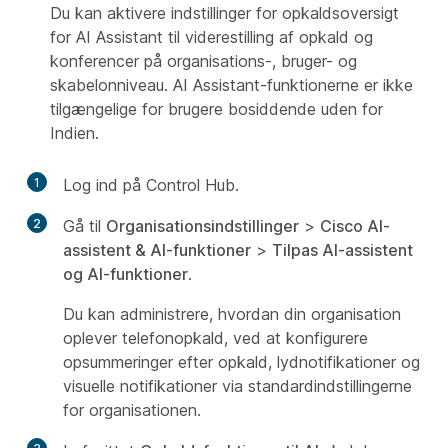
Du kan aktivere indstillinger for opkaldsoversigt
for AI Assistant til viderestilling af opkald og
konferencer på organisations-, bruger- og
skabelonniveau. AI Assistant-funktionerne er ikke
tilgængelige for brugere bosiddende uden for
Indien.
1
Log ind på Control Hub.
2
Gå til
Organisationsindstillinger
>
Cisco AI-
assistent & AI-funktioner
>
Tilpas AI-assistent
og AI-funktioner
.
Du kan administrere, hvordan din organisation
oplever telefonopkald, ved at konfigurere
opsummeringer efter opkald, lydnotifikationer og
visuelle notifikationer via standardindstillingerne
for organisationen.