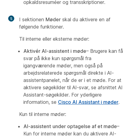
opkaldsresuméer og transskriptioner.
5
I sektionen
Møder
skal du aktivere en af
følgende funktioner.
Til interne eller eksterne møder:
Aktivér AI-assistent i møde
– Brugere kan få
svar på ikke kun spørgsmål fra
igangværende møder, men også på
arbejdsrelaterede spørgsmål direkte i AI-
assistentpanelet, når de er i et møde. For at
aktivere søgekilder til AI-svar, se afsnittet
AI
Assistant-søgekilder
. For yderligere
information, se
Cisco AI Assistant i møder
.
Kun til interne møder:
AI-assistent
under optagelse af et møde
–
Kun for interne møder kan du aktivere AI-