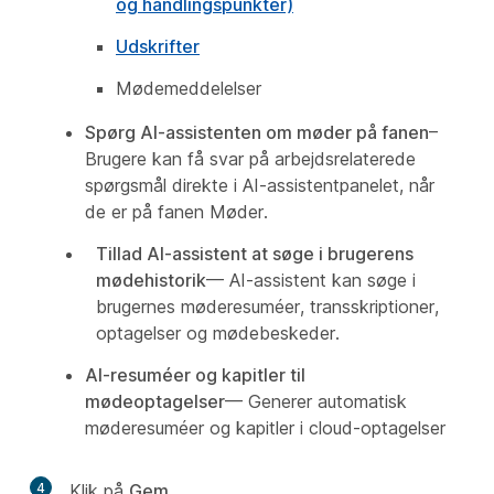
og handlingspunkter)
Udskrifter
Mødemeddelelser
Spørg AI-assistenten om møder på fanen
–
Brugere kan få svar på arbejdsrelaterede
spørgsmål direkte i AI-assistentpanelet, når
de er på fanen Møder.
Tillad AI-assistent at søge i brugerens
mødehistorik
— AI-assistent kan søge i
brugernes møderesuméer, transskriptioner,
optagelser og mødebeskeder.
AI-resuméer og kapitler til
mødeoptagelser
— Generer automatisk
møderesuméer og kapitler i cloud-optagelser
4
Klik på
Gem
.