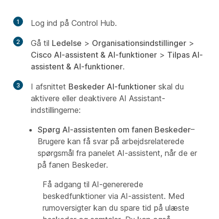
1
Log ind på Control Hub.
2
Gå til
Ledelse
>
Organisationsindstillinger
>
Cisco AI-assistent & AI-funktioner
>
Tilpas AI-
assistent & AI-funktioner
.
3
I afsnittet
Beskeder AI-funktioner
skal du
aktivere eller deaktivere AI Assistant-
indstillingerne:
Spørg AI-assistenten om fanen Beskeder
–
Brugere kan få svar på arbejdsrelaterede
spørgsmål fra panelet AI-assistent, når de er
på fanen Beskeder.
Få adgang til AI-genererede
beskedfunktioner via AI-assistent. Med
rumoversigter kan du spare tid på ulæste