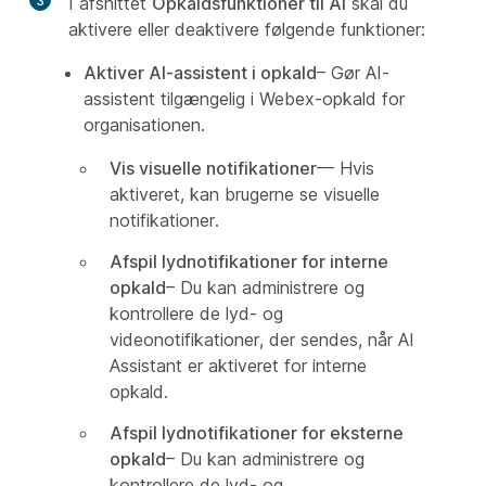
3
I afsnittet
Opkaldsfunktioner til AI
skal du
aktivere eller deaktivere følgende funktioner:
Aktiver AI-assistent i opkald
– Gør AI-
assistent tilgængelig i Webex-opkald for
organisationen.
Vis visuelle notifikationer
— Hvis
aktiveret, kan brugerne se visuelle
notifikationer.
Afspil lydnotifikationer for interne
opkald
– Du kan administrere og
kontrollere de lyd- og
videonotifikationer, der sendes, når AI
Assistant er aktiveret for interne
opkald.
Afspil lydnotifikationer for eksterne
opkald
– Du kan administrere og
kontrollere de lyd- og