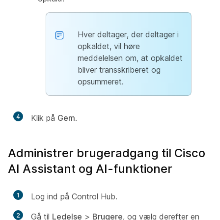
Hver deltager, der deltager i
opkaldet, vil høre
meddelelsen om, at opkaldet
bliver transskriberet og
opsummeret.
4
Klik på
Gem
.
Administrer brugeradgang til Cisco
AI Assistant og AI-funktioner
1
Log ind på Control Hub.
2
Gå til
Ledelse
>
Brugere
, og vælg derefter en