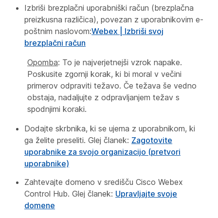
Izbriši brezplačni uporabniški račun (brezplačna
preizkusna različica), povezan z uporabnikovim e-
poštnim naslovom:
Webex | Izbriši svoj
brezplačni račun
Opomba
: To je najverjetnejši vzrok napake.
Poskusite zgornji korak, ki bi moral v večini
primerov odpraviti težavo. Če težava še vedno
obstaja, nadaljujte z odpravljanjem težav s
spodnjimi koraki.
Dodajte skrbnika, ki se ujema z uporabnikom, ki
ga želite preseliti. Glej članek:
Zagotovite
uporabnike za svojo organizacijo (pretvori
uporabnike)
Zahtevajte domeno v središču Cisco Webex
Control Hub. Glej članek:
Upravljajte svoje
domene