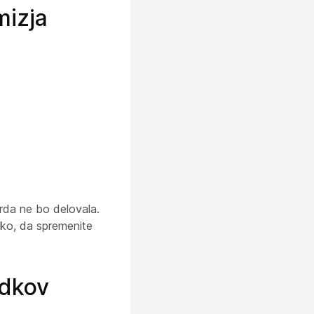
mizja
rda ne bo delovala.
tako, da spremenite
odkov