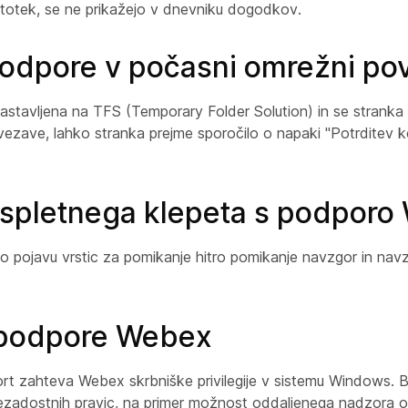
otek, se ne prikažejo v dnevniku dogodkov.
 podpore v počasni omrežni po
tavljena na TFS (Temporary Folder Solution) in se stranka p
zave, lahko stranka prejme sporočilo o napaki "Potrditev ko
spletnega klepeta s podporo
o pojavu vrstic za pomikanje hitro pomikanje navzgor in nav
t podpore Webex
rt zahteva Webex skrbniške privilegije v sistemu Windows. B
nezadostnih pravic, na primer možnost oddaljenega nadzora 