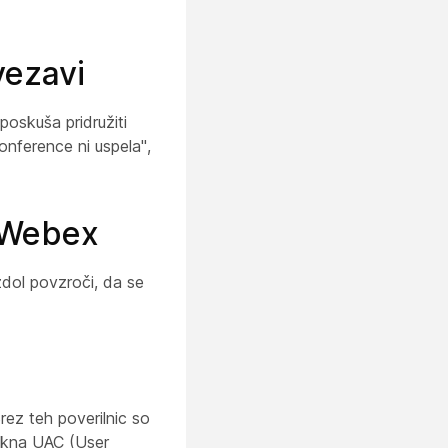
vezavi
oskuša pridružiti
nference ni uspela",
 Webex
zdol povzroči, da se
rez teh poverilnic so
okna UAC (User