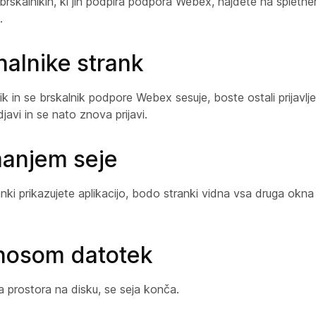
in brskalnikih, ki jih podpira podpora Webex, najdete na splet
.
nalnike strank
ik in se brskalnik podpore Webex sesuje, boste ostali prijavlj
javi in se nato znova prijavi.
manjem seje
prikazujete aplikacijo, bodo stranki vidna vsa druga okna b
enosom datotek
 prostora na disku, se seja konča.