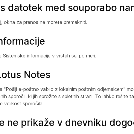
os datotek med souporabo na
j, okna za prenos ne morete premakniti.
nformacije
 Sistemske informacije v vrstah sej po meri.
Lotus Notes
ja "Pošlji e-poštno vabilo z lokalnim poštnim odjemalcem" mo
h sporočil, ki jih sprožite s spletnih strani. To lahko rešite 
 velikost sporočila.
e ne prikaže v dnevniku dog