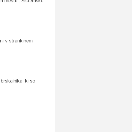
nem mestu
. Sistemske
eni v strankinem
rskalnika, ki so