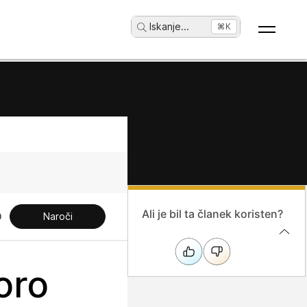
Iskanje
...
⌘K
Ali je bil ta članek koristen?
Naroči
oro