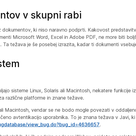
tov v skupni rabi
oz dokumentov, ki niso naravno podprti. Kakovost predstavit
kumenti Microsoft Word, Excel in Adobe PDF, ne more biti bol
k. Ta težava je še posebej izrazita, kadar ti dokumenti vsebuje
istem
ajo sisteme Linux, Solaris ali Macintosh, nekatere funkcije 
za različne platforme in znane težave
.
s ali Macintosh, vendar se ne bodo mogle povezati v oddaljen
no avtentikacijo uporabnika. To je znana težava v Javi, ki 
bugdatabase/view_bug.do?bug_id=4636657
.