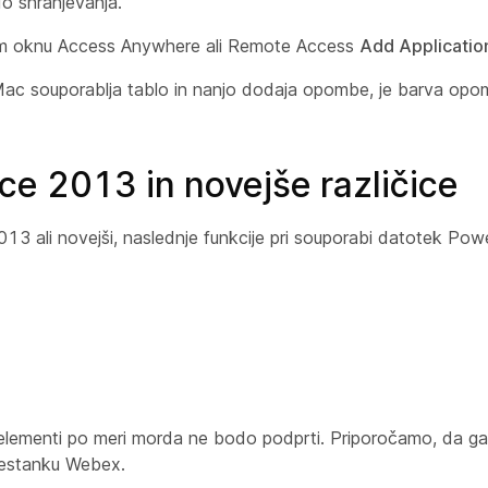
 do shranjevanja.
em oknu Access Anywhere ali Remote Access
Add Applicatio
c souporablja tablo in nanjo dodaja opombe, je barva opomb
ce 2013 in novejše različice
3 ali novejši, naslednje funkcije pri souporabi datotek Pow
ri elementi po meri morda ne bodo podprti. Priporočamo, da ga 
 sestanku Webex.