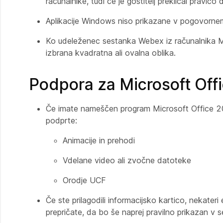
računalnike, tudi če je gostitelj preklical pravico
Aplikacije Windows niso prikazane v pogovorn
Ko udeleženec sestanka Webex iz računalnika Ma
izbrana kvadratna ali ovalna oblika.
Podpora za Microsoft Offi
Če imate nameščen program Microsoft Office 201
podprte:
Animacije in prehodi
Vdelane video ali zvočne datoteke
Orodje UCF
Če ste prilagodili informacijsko kartico, nekate
prepričate, da bo še naprej pravilno prikazan v