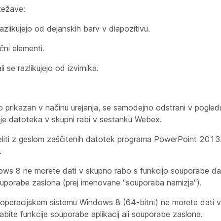
 težave:
azlikujejo od dejanskih barv v diapozitivu.
čni elementi.
 se razlikujejo od izvirnika.
 prikazan v načinu urejanja, se samodejno odstrani v pogledu
 je datoteka v skupni rabi v sestanku Webex.
eliti z geslom zaščitenih datotek programa PowerPoint 201
.
ws 8 ne morete dati v skupno rabo s funkcijo souporabe d
 souporabe zaslona (prej imenovane "souporaba namizja").
peracijskem sistemu Windows 8 (64-bitni) ne morete dati v
ite funkcije souporabe aplikacij ali souporabe zaslona.