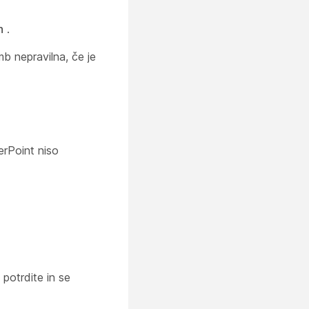
n
.
 nepravilna, če je
erPoint niso
potrdite in se