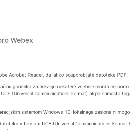
poro Webex
obe Acrobat Reader, da lahko souporabljate datoteke PDF.
ačinu gonilnika za tiskanje nekatere vsebine morda ne bodo 
n UCF (Universal Communications Format) ali pa namesto teg
eracijskim sistemom Windows 10, lokalnega zaslona ni mogo
datoteke v formatu UCF (Universal Communications Format Fi