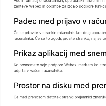
Več informacij o računalnikih, operacijskih sistemih 
zahteve Webex in opombe za izdajo podpore funkcij
Padec med prijavo v raču
Če se prijavite v strankin računalnik kot drug uporabn
računalniku. Če se to zgodi, prosite stranko, naj se od
Prikaz aplikacij med sne
Ko posnamete sejo podpore Webex, medtem ko stranki 
odprta v vašem računalniku.
Prostor na disku med pr
Če med prenosom datotek stranki prejemnici zmanjka