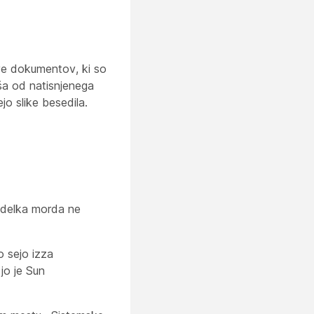
ve dokumentov, ki so
jša od natisnjenega
jo slike besedila.
izdelka morda ne
o sejo izza
jo je Sun