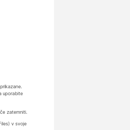
prikazane.
a uporabite
če zatemniti.
les) v svoje