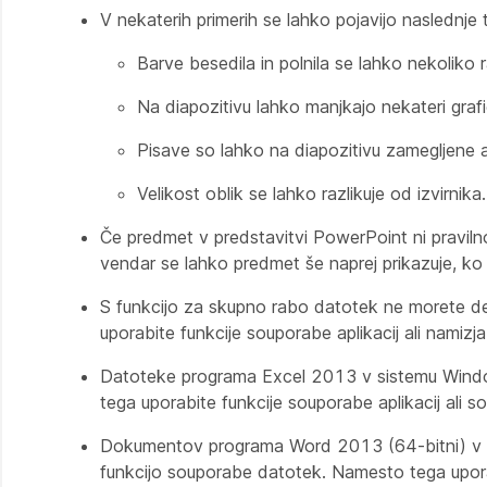
V nekaterih primerih se lahko pojavijo naslednje
Barve besedila in polnila se lahko nekoliko r
Na diapozitivu lahko manjkajo nekateri grafi
Pisave so lahko na diapozitivu zamegljene ali
Velikost oblik se lahko razlikuje od izvirnika.
Če predmet v predstavitvi PowerPoint ni pravilno
vendar se lahko predmet še naprej prikazuje, ko
S funkcijo za skupno rabo datotek ne morete d
uporabite funkcije souporabe aplikacij ali namizja
Datoteke programa Excel 2013 v sistemu Windo
tega uporabite funkcije souporabe aplikacij ali
Dokumentov programa Word 2013 (64-bitni) v o
funkcijo souporabe datotek. Namesto tega uporab