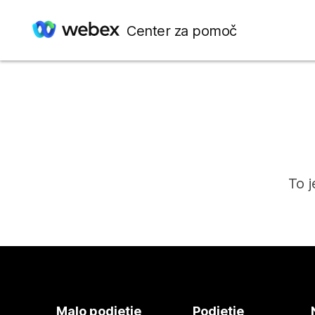
Center za pomoč
To j
Malo podjetje
Podjetje