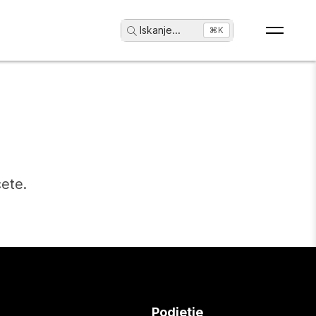
Iskanje
...
⌘K
čete.
Podjetje