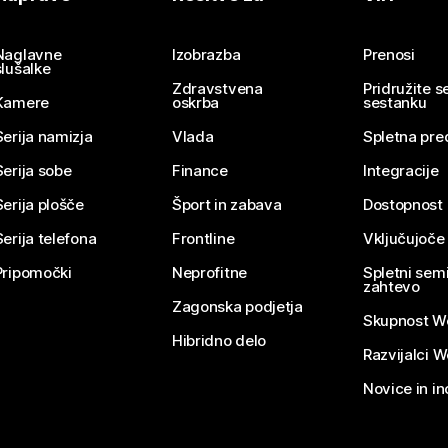
Pošlji vprašanje
Naglavne
Izobrazba
Prenosi
slušalke
Zdravstvena
Pridružite 
Kamere
oskrba
sestanku
Serija namizja
Vlada
Spletna pre
Serija sobe
Finance
Integracije
Serija plošče
Šport in zabava
Dostopnost
Serija telefona
Frontline
Vključujoče
Pripomočki
Neprofitne
Spletni semi
zahtevo
Zagonska podjetja
Skupnost W
Hibridno delo
Razvijalci 
Novice in in