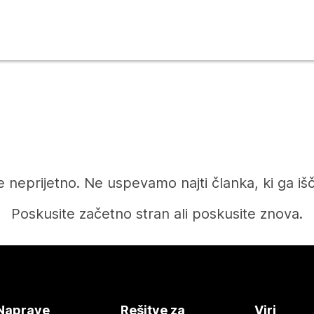
e neprijetno. Ne uspevamo najti članka, ki ga iš
Poskusite začetno stran ali poskusite znova.
Domov
Naprave
Rešitve za
Viri
Potrebujete odgovor?