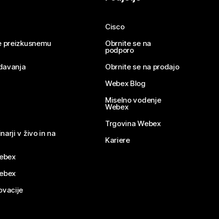
Cisco
se preizkusnemu
Obrnite se na
podporo
davanja
Obrnite se na prodajo
Webex Blog
Miselno vodenje
Webex
Trgovina Webex
narji v živo in na
Kariere
ebex
Webex
ovacije