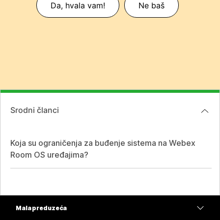
Da, hvala vam!
Ne baš
Srodni članci
Koja su ograničenja za buđenje sistema na Webex
Room OS uređajima?
Mala preduzeća