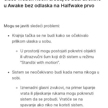
u Awake bez odlaska na Halfwake prvo
Mogu se javiti
sledeći problemi:
Krajnja tačka se ne budi kako se očekivalo
prilikom ulaska u sobu.
U prostoriji mogu postojati pokretni objekti
ili ultrazvučni šum koji drži sistem u režimu
"Standbi with motion".
Sistem se neočekivano budi kada nema nikoga u
sobi.
Iznenadni glasni zvukovi, na primer lupanje
vrata ili pljeskanje rukama mogu pokrenuti
sistem da se probudi. Vratiće se na
spavanje ako niko ne koristi sistem.