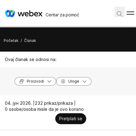
Centar za pomoć
Početak
/
Članak
Ovaj članak se odnosi na:
Proizvodi
Uloge
04. јун 2026. |
232 prikaz/prikaza |
0 osobe/osoba misle da je ovo korisno
Pretplati se