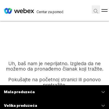
Centar za pomoć
Uh, baš nam je neprijatno. Izgleda da ne
možemo da pronađemo članak koji tražite.
Pokušajte na početnoj stranici ili ponovo
pretražite.
Mala preduzeća
Cene
Početak
Velika preduzeća