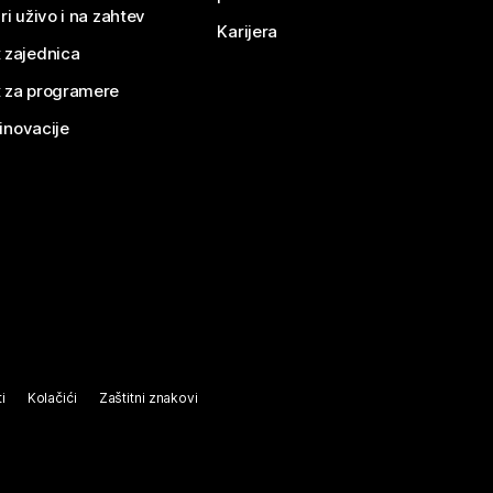
ri uživo i na zahtev
Karijera
 zajednica
 za programere
 inovacije
i
Kolačići
Zaštitni znakovi