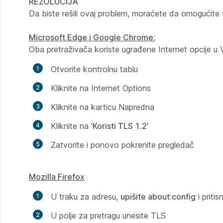
REZOLUCIJA
Da biste rešili ovaj problem, moraćete da omogućite
Microsoft Edge i Google Chrome:
Oba pretraživača koriste ugrađene Internet opcije u 
Otvorite kontrolnu tablu
Kliknite na Internet Options
Kliknite na karticu Napredna
Kliknite na '
Koristi TLS 1.2
'
Zatvorite i ponovo pokrenite pregledač
Mozilla Firefox
U traku za adresu,
upišite about:config
i pritis
U polje za pretragu unesite TLS