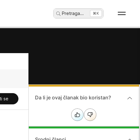
Pretraga
...
⌘K
Da li je ovaj članak bio koristan?
ti se
Srodni članci