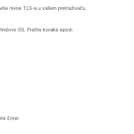
 više nivoe TLS-a u vašem pretraživaču.
Vindovs OS. Pratite korake ispod:
nite Enter