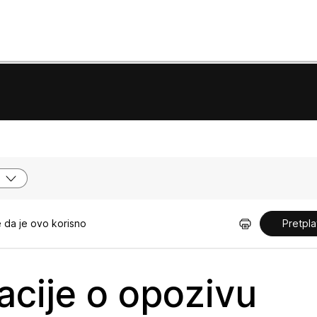
 da je ovo korisno
Pretpla
acije o opozivu