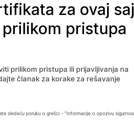
ifikata za ovaj saj
 prilikom pristupa
 prilikom pristupa ili prijavljivanja na
edajte članak za korake za rešavanje
bijate sledeću poruku o grešci - "Informacije o opozivu sigurno