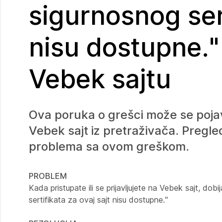
sigurnosnog sert
nisu dostupne."
Vebek sajtu
Ova poruka o grešci može se pojaviti
Vebek sajt iz pretraživača. Pregl
problema sa ovom greškom.
PROBLEM
Kada pristupate ili se prijavljujete na Vebek sajt, do
sertifikata za ovaj sajt nisu dostupne."