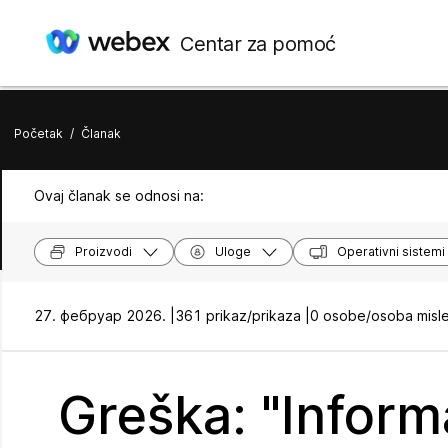
Centar za pomoć
Početak
/
Članak
Ovaj članak se odnosi na:
Proizvodi
Uloge
Operativni sistemi
27. фебруар 2026. |
361 prikaz/prikaza |
0 osobe/osoba misle
Greška: "Inform