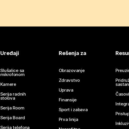
Uređaji
Rešenja za
Resu
Slušalice sa
Obrazovanje
Preuz
mikrofonom
Zdravstvo
Pridru
Kamere
sasta
Uprava
Serija radnih
Časovi
stolova
Finansije
Integr
Serija Room
Sport i zabava
Pristu
Serija Board
Prva linija
Inkluz
Serija telefona