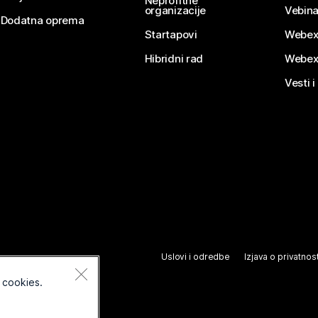
Neprofitne
organizacije
Vebina
Dodatna oprema
Startapovi
Webex
Hibridni rad
Webex
Vesti i
Uslovi i odredbe
Izjava o privatnost
 cookies.