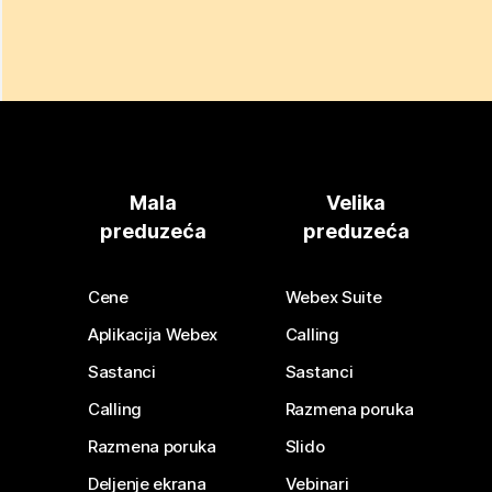
Mala
Velika
preduzeća
preduzeća
Cene
Webex Suite
Aplikacija Webex
Calling
Sastanci
Sastanci
Calling
Razmena poruka
Razmena poruka
Slido
Deljenje ekrana
Vebinari