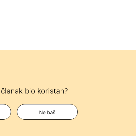
j članak bio koristan?
Ne baš