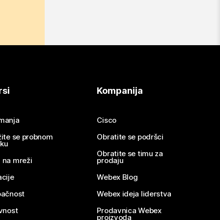
rsi
Kompanija
imanja
Cisco
žite se probnom
Obratite se podršci
nku
Obratite se timu za
 na mreži
prodaju
acije
Webex Blog
pačnost
Webex ideja liderstva
ivnost
Prodavnica Webex
proizvoda