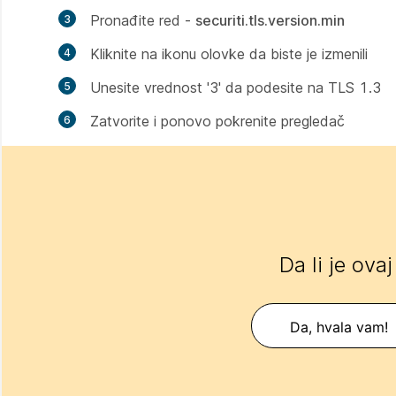
Pronađite red -
securiti.tls.version.min
Kliknite na ikonu olovke da biste je izmenili
Unesite vrednost '3' da podesite na TLS 1.3
Zatvorite i ponovo pokrenite pregledač
Da li je ova
Da, hvala vam!