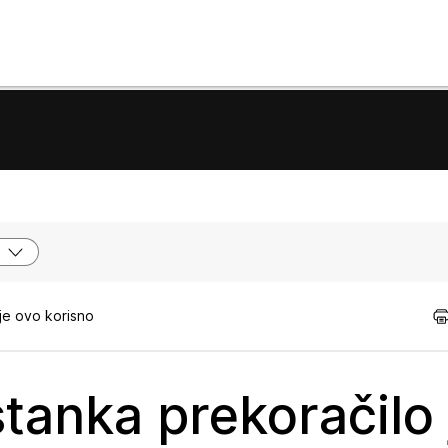
je ovo korisno
tanka prekoračilo 