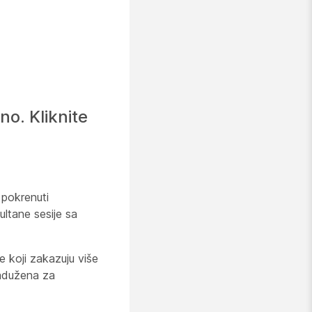
o. Kliknite
 pokrenuti
ltane sesije sa
 koji zakazuju više
zadužena za