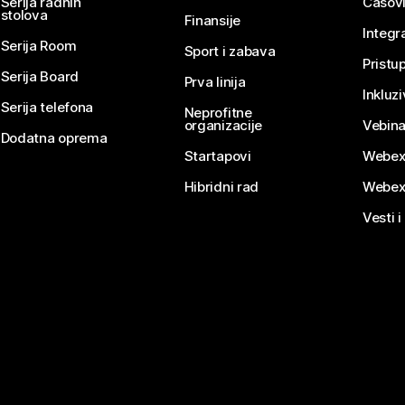
Serija radnih
Časovi
stolova
Finansije
Integr
Serija Room
Sport i zabava
Pristu
Serija Board
Prva linija
Inkluz
Serija telefona
Neprofitne
organizacije
Vebina
Dodatna oprema
Startapovi
Webex
Hibridni rad
Webex
Vesti i