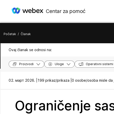
Centar za pomoć
Početak
/
Članak
Ovaj članak se odnosi na:
Proizvodi
Uloge
Operativni sistemi
02. март 2026. |
199 prikaz/prikaza |
0 osobe/osoba misle da 
Ograničenje sas