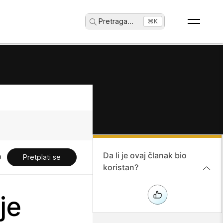
Pretraga
...
⌘K
Da li je ovaj članak bio
Pretplati se
koristan?
je