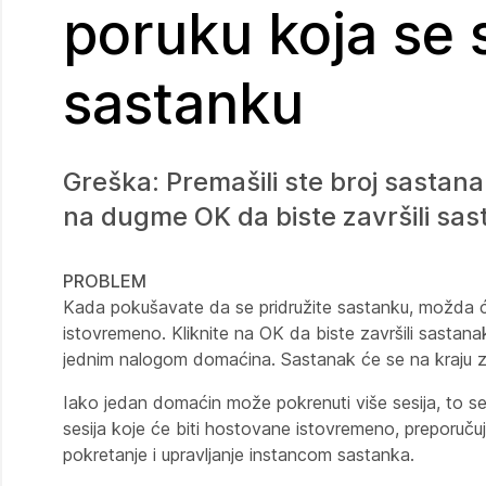
poruku koja se 
sastanku
Greška: Premašili ste broj sastan
na dugme OK da biste završili sas
PROBLEM
Kada pokušavate da se pridružite sastanku, možda će
istovremeno. Kliknite na OK da biste završili sastan
jednim nalogom domaćina. Sastanak će se na kraju za
Iako jedan domaćin može pokrenuti više sesija, to s
sesija koje će biti hostovane istovremeno, preporuč
pokretanje i upravljanje instancom sastanka.