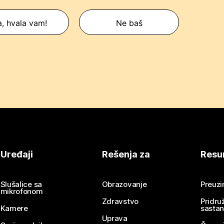
, hvala vam!
Ne baš
Uređaji
Rešenja za
Resu
Slušalice sa
Obrazovanje
Preuz
mikrofonom
Zdravstvo
Pridru
Kamere
sasta
Uprava