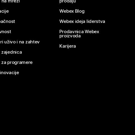
 na mreži
prodaju
acije
Webex Blog
pačnost
Webex ideja liderstva
ivnost
Prodavnica Webex
proizvoda
ri uživo i na zahtev
Karijera
 zajednica
 za programere
 inovacije