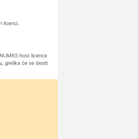
 licenci.
KSNUMKS host licence
, greška će se desiti