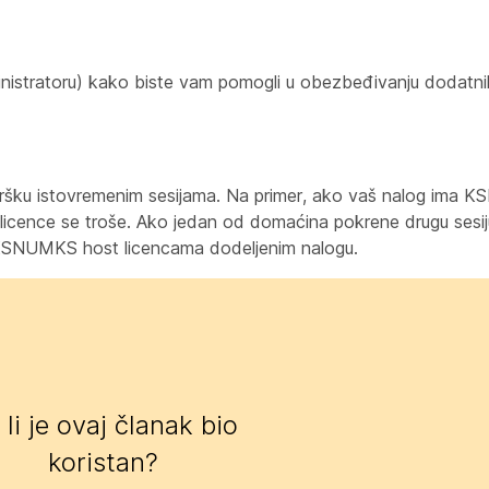
nistratoru) kako biste vam pomogli u obezbeđivanju dodatnih
dršku istovremenim sesijama. Na primer, ako vaš nalog ima 
licence se troše. Ako jedan od domaćina pokrene drugu sesiju
KSNUMKS host licencama dodeljenim nalogu.
 li je ovaj članak bio
koristan?