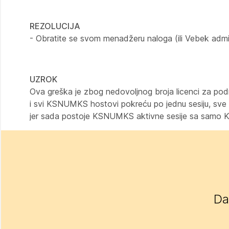
REZOLUCIJA
- Obratite se svom menadžeru naloga (ili Vebek admi
UZROK
Ova greška je zbog nedovoljnog broja licenci za po
i svi KSNUMKS hostovi pokreću po jednu sesiju, sve 
jer sada postoje KSNUMKS aktivne sesije sa samo 
Da