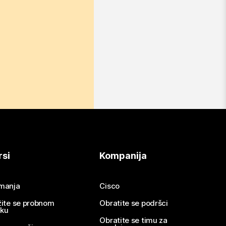
rsi
Kompanija
imanja
Cisco
žite se probnom
Obratite se podršci
nku
Obratite se timu za