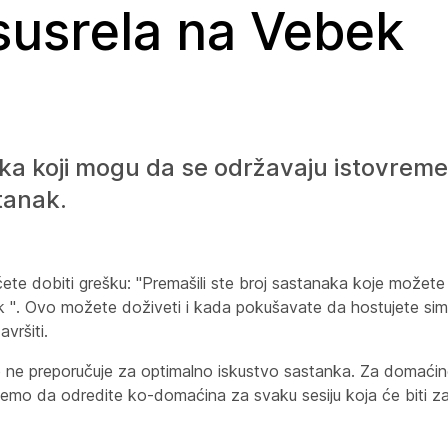
susrela na Vebek
aka koji mogu da se održavaju istovremen
tanak.
te dobiti grešku: "Premašili ste broj sastanaka koje možete
ak ". Ovo možete doživeti i kada pokušavate da hostujete simu
vršiti.
e ne preporučuje za optimalno iskustvo sastanka. Za domaćine
ujemo da odredite ko-domaćina za svaku sesiju koja će biti 