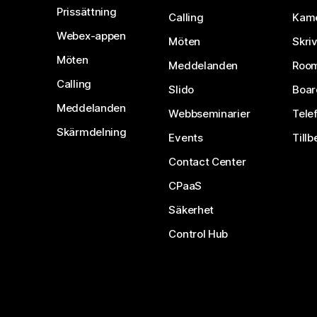
Prissättning
Calling
Kam
Webex-appen
Möten
Skri
Möten
Meddelanden
Room
Calling
Slido
Boar
Meddelanden
Webbseminarier
Tele
Skärmdelning
Events
Tillb
Contact Center
CPaaS
Säkerhet
Control Hub