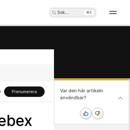
Sök
...
⌘K
Var den här artikeln
Prenumerera
användbar?
Webex