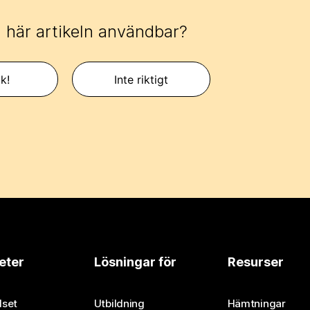
 här artikeln användbar?
k!
Inte riktigt
eter
Lösningar för
Resurser
set
Utbildning
Hämtningar