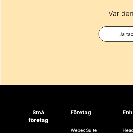
Var den
Ja tac
Små
Företag
Enh
företag
Webex Suite
Head