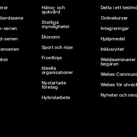
eror
Hälso- och
Delta i ett testm
sjukvård
vbordsserie
Onlinekurser
Statliga
myndigheter
-serien
Integreringar
Ekonomi
d-serien
Hjälpmedel
Sport och nöje
fonserien
Inklusivitet
Frontlinje
ehör
Webbseminarier 
begäran
Ideella
organisationer
Webex Communi
Nystartade
Webex för utvec
företag
Nyheter och inno
Hybridarbete