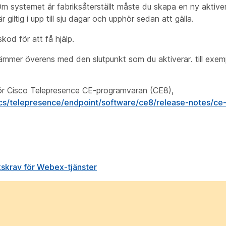
m systemet är fabriksåterställt måste du skapa en ny aktiv
giltig i upp till sju dagar och upphör sedan att gälla.
kod för att få hjälp.
stämmer överens med den slutpunkt som du aktiverar. till ex
för Cisco Telepresence CE-programvaran (CE8),
cs/telepresence/endpoint/software/ce8/release-notes/ce-
skrav för Webex-tjänster