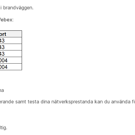
) i brandväggen.
Webex:
na
gerande samt testa dina nätverksprestanda kan du använda fö
tig.