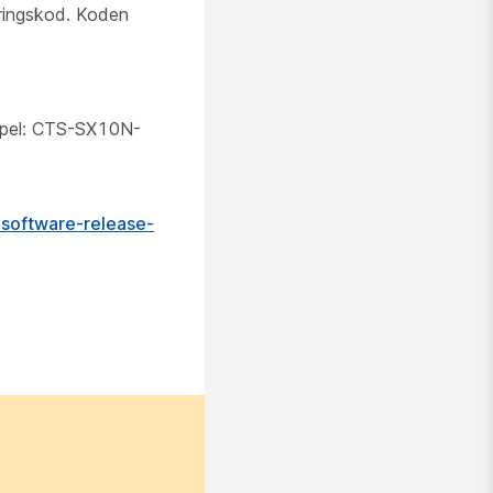
eringskod. Koden
empel: CTS-SX10N-
software-release-