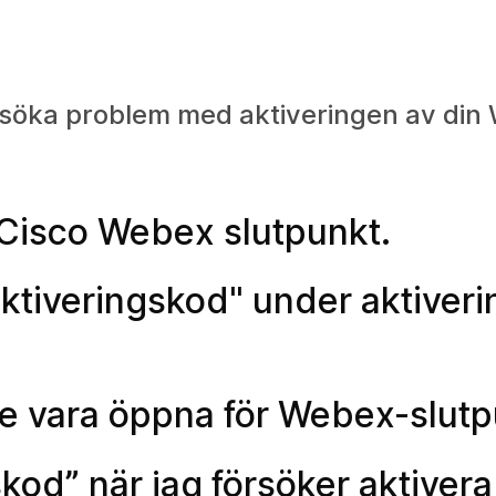
elsöka problem med aktiveringen av din
 Cisco Webex slutpunkt.
 aktiveringskod" under aktiver
te vara öppna för Webex-slut
gskod” när jag försöker aktiver