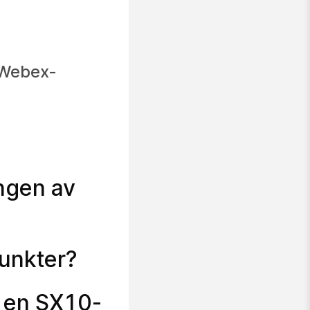
 Webex-
ingen av
punkter?
a en SX10-