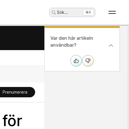
Sök
...
⌘K
Var den här artikeln
användbar?
Prenumerera
 för