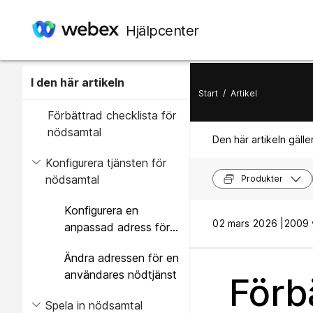
Hjälpcenter
I den här artikeln
Start
/
Artikel
Förbättrad checklista för
nödsamtal
Den här artikeln gäller
Konfigurera tjänsten för
nödsamtal
Produkter
Konfigurera en
02 mars 2026 |
2009 v
anpassad adress för
nödtjänster för en
Ändra adressen för en
arbetsyta
användares nödtjänst
Förb
Spela in nödsamtal