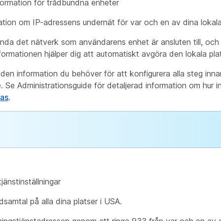
formation för trådbundna enheter
ation om IP-adressens undernät för var och en av dina lokala
da det nätverk som användarens enhet är ansluten till, och
formationen hjälper dig att automatiskt avgöra den lokala pla
ar den information du behöver för att konfigurera alla steg inna
e. Se Administrationsguide för detaljerad information om hur in
ras
.
jänstinställningar
dsamtal på alla dina platser i USA.
ingstjänstadressen genom att ringa 933 från var och en av d