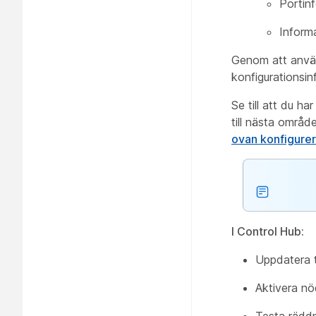
Portin
Inform
Genom att använ
konfigurationsin
Se till att du h
till nästa områd
ovan konfigure
I Control Hub:
Uppdatera t
Aktivera nö
Testa räddn