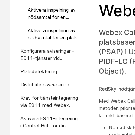
Webe
Aktivera inspelning av
nödsamtal för en
organisation
Aktivera inspelning av
Webex Call
nödsamtal för en plats
platsbaser
(PSAP) i U
Konfigurera aviseringar –
E911-tjänster vid
PIDF-LO (
nödsamtalsaviseringar
Object).
Platsdetektering
Distributionsscenarion
RedSky-nödtjän
Krav för tjänsteintegrering
Med Webex Calli
via E911 med Webex
metoder, priorit
Calling
korrekt baserat
Aktivera E911-integrering
i Control Hub för din
Nomadisk E
organisation
nödsamtal s