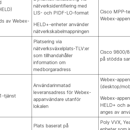
d
nätverksidentifiering med
(HELD)
Cisco MPP-te
LIS- och PIDF-LO-format
Webex-appen
ds av Webex-
HELD+-enheter använder
nätverkskabelmappningen
Platsering via
nätverksväxelplats-TLV:er
Cisco 9800/8
som tillhandahåller
på stödda sam
information om
medborgaradress
Webex-appen
Användarinmatad
(desktop/mobi
leveransadress för Webex-
-tjänst
Webex-appen
appanvändare utanför
HELD+ och a
lokalen
anges av anv
Poly VVX, Yea
Plats baserat på
enheter som i