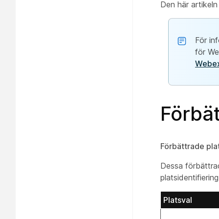
Den här artikel
För in
för We
Webex
Förbät
Förbättrade pla
Dessa förbättra
platsidentifieri
Platsval