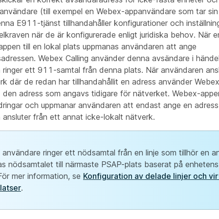
användare (till exempel en Webex-appanvändare som tar sin
nna E911-tjänst tillhandahåller konfigurationer och inställning
gelkraven när de är konfigurerade enligt juridiska behov. När
ppen till en lokal plats uppmanas användaren att ange
sadressen. Webex Calling använder denna avsändare i händ
ringer ett 911-samtal från denna plats. När användaren anslut
erk där de redan har tillhandahållit en adress använder Web
t den adress som angavs tidigare för nätverket. Webex-appe
dringar och uppmanar användaren att endast ange en adress
ansluter från ett annat icke-lokalt nätverk.
 användare ringer ett nödsamtal från en linje som tillhör en a
ras nödsamtalet till närmaste PSAP-plats baserat på enhetens
 För mer information, se
Konfiguration av delade linjer och virt
latser
.