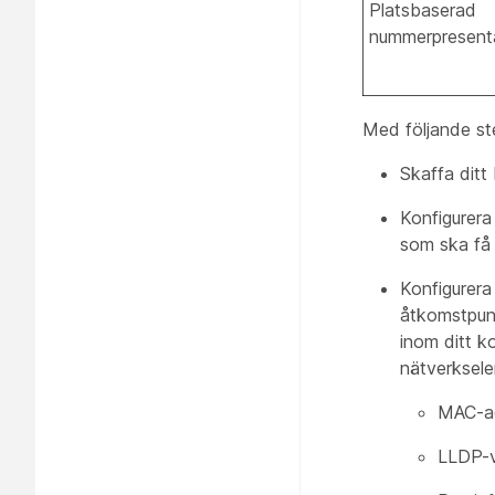
Platsbaserad
nummerpresent
Med följande ste
Skaffa ditt
Konfigurera 
som ska få 
Konfigurer
åtkomstpunk
inom ditt k
nätverksel
MAC-ad
LLDP-v