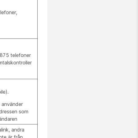
lefoner,
875 telefoner
talskontroller
le).
 använder
dressen som
ändaren
link, andra
nte är från