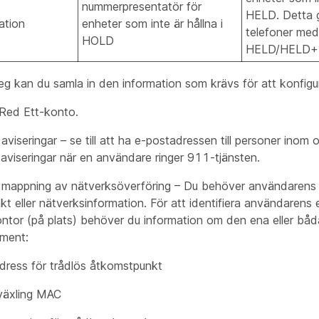
nummerpresentatör för
HELD. Detta gä
ation
enheter som inte är hållna i
telefoner med 
HOLD
HELD/HELD+
g kan du samla in den information som krävs för att konfigur
 Red Ett-konto.
aviseringar – se till att ha e-postadressen till personer inom 
aviseringar när en användare ringer 911-tjänsten.
a mappning av nätverksöverföring – Du behöver användarens 
t eller nätverksinformation. För att identifiera användarens 
ontor (på plats) behöver du information om den ena eller bå
ement:
ress för trådlös åtkomstpunkt
äxling MAC