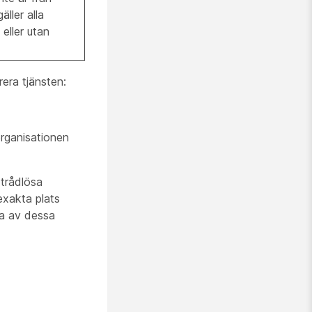
ller alla
eller utan
era tjänsten:
organisationen
trådlösa
exakta plats
da av dessa