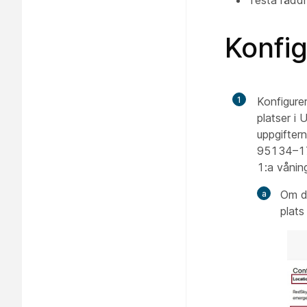
Konfig
1
Konfigurer
platser i
uppgifter
95134–17
1:a vånin
Om di
plats