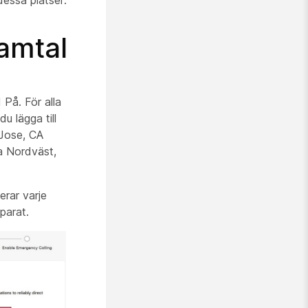
samtal
 På. För alla
u lägga till
 Jose, CA
a Nordväst,
erar varje
parat.