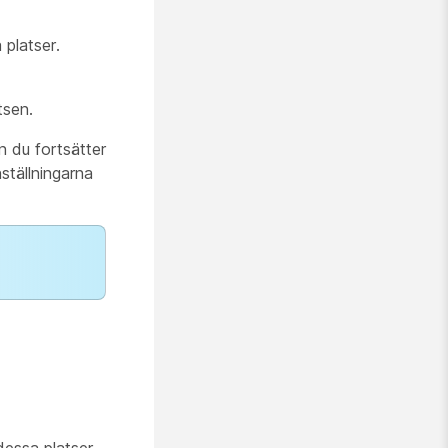
 platser.
tsen.
n du fortsätter
ställningarna
essa platser.