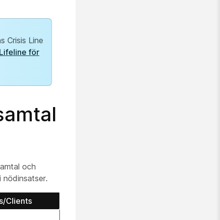
s Crisis Line
ifeline för
samtal
samtal och
i nödinsatser.
s/Clients