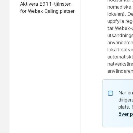
Aktivera E911-tjänsten
nomadiska 
för Webex Calling platser
lokalen). De
uppfylla re
tar Webex-a
utsändning
användaren 
lokalt nätv
automatisk
nätverksän
användaren 
När en
dirige
plats.
över p