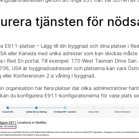
urera tjänsten för nöd
a E911-platser – Lägg till din byggnad och dina platser i Red
 USA eller Kanada med unika adresser som kan skickas måste d
na i Red En portal. Till exempel: 170 West Tasman Drive San
06, USA är byggnadsadressen och platserna kan vara Östr
g eller Konferensrum 2:a våning i byggnad.
n organisation har flera platser där olika administratörer hant
 kan du konfigurera E911-konfigurationerna för varje plats se