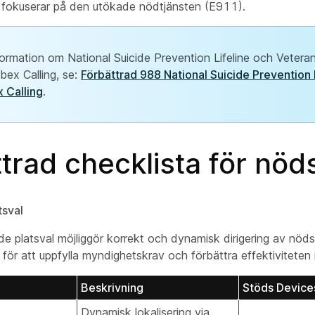
n fokuserar på den utökade nödtjänsten (E911).
formation om National Suicide Prevention Lifeline och Veteran
bex Calling, se:
Förbättrad 988 National Suicide Prevention L
 Calling
.
trad checklista för nöd
tsval
de platsval möjliggör korrekt och dynamisk dirigering av nöd
ng för att uppfylla myndighetskrav och förbättra effektiviteten 
Beskrivning
Stöds Device
Dynamisk lokalisering via