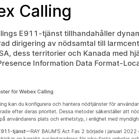
x Calling
ings E911-tjänst tillhandahåller dynam
ad dirigering av nödsamtal till larmcent
SA, dess territorier och Kanada med hj
Presence Information Data Format-Loca
ster för Webex Calling
ng kan du konfigurera och hantera nödtjänster för användare
erade efter deras prioritet. Dessa metoder säkerställer att nö
 på användarens plats och enhetstyp, i enlighet med myndigh
911-tjänst
—RAY BAUM'S Act Fas 2 började i januari 2022 o
kickar en korrekt avsändaradress för icke-fasta enheter och