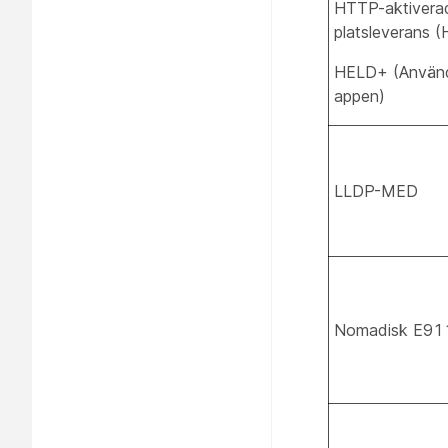
HTTP-aktivera
platsleverans 
HELD+ (Använ
appen)
LLDP-MED
Nomadisk E911