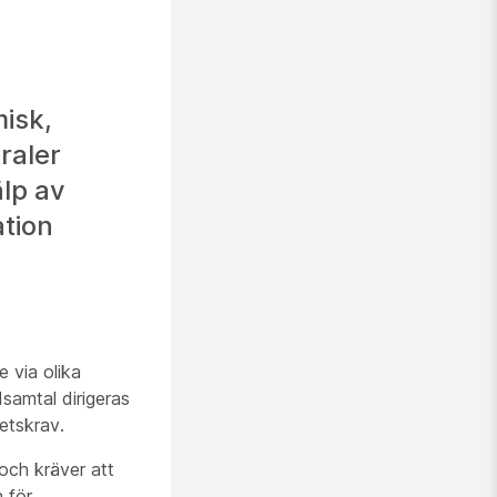
isk,
raler
älp av
tion
 via olika
dsamtal dirigeras
etskrav.
ch kräver att
 för