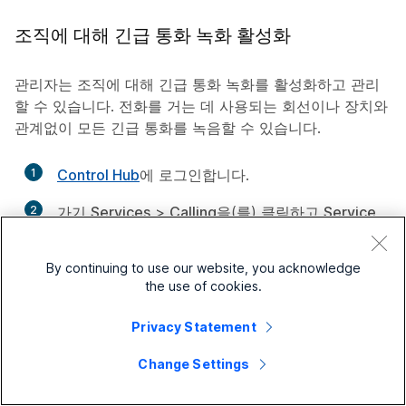
조직에 대해 긴급 통화 녹화 활성화
관리자는 조직에 대해 긴급 통화 녹화를 활성화하고 관리
할 수 있습니다. 전화를 거는 데 사용되는 회선이나 장치와
관계없이 모든 긴급 통화를 녹음할 수 있습니다.
1
Control Hub
에 로그인합니다.
만
들
2
가기
Services
>
Calling
을(를) 클릭하고
Service
기
만
Settings
탭으로 이동합니다.
들
기
By continuing to use our website, you acknowledge
3
스크롤
Call Recordings
섹션으로 스크롤 다운합
the use of cookies.
만
니다.
들
기
Privacy Statement
4
아래
Emergency calls
, 토글
Record emergency
만
calls
에 로그인한 모든 플랫폼에 대한 보고서에 표
Change Settings
들
시됩니다.
기