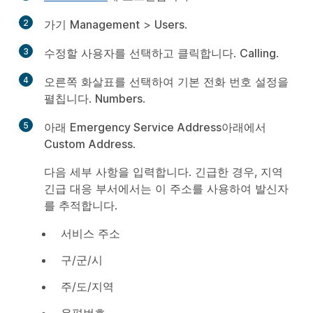
만
들
2
가기
Management
>
Users
.
기
만
들
3
수정할 사용자를 선택하고 클릭합니다.
Calling
.
기
만
들
4
오른쪽 화살표를 선택하여 기본 전화 번호 설정을
기
만
펼칩니다.
Numbers
.
들
기
5
아래
Emergency Service Address
아래에서
만
Custom Address
.
들
기
다음 세부 사항을 입력합니다. 긴급한 경우, 지역
긴급 대응 부서에서는 이 주소를 사용하여 발신자
를 추적합니다.
서비스 주소
구/군/시
주/도/지역
우편번호